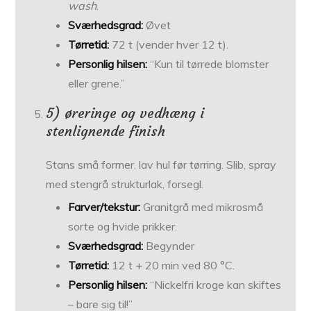
wash
.
Sværhedsgrad:
Øvet
Tørretid:
72 t (vender hver 12 t).
Personlig hilsen:
“Kun til tørrede blomster
eller grene.”
5) øreringe og vedhæng i
stenlignende finish
Stans små former, lav hul før tørring. Slib, spray
med stengrå strukturlak, forsegl.
Farver/tekstur:
Granitgrå med mikrosmå
sorte og hvide prikker.
Sværhedsgrad:
Begynder
Tørretid:
12 t + 20 min ved 80 °C.
Personlig hilsen:
“Nickelfri kroge kan skiftes
– bare sig til!”