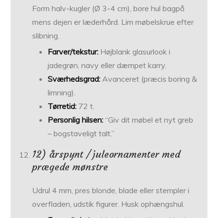
Form halv-kugler (Ø 3-4 cm), bore hul bagpå
mens dejen er læder­hård. Lim møbel­skrue efter
slibning.
Farver/tekstur:
Højblank glasur­look i
jadegrøn, navy eller dæmpet karry.
Sværhedsgrad:
Avanceret (præcis boring &
limning).
Tørretid:
72 t.
Personlig hilsen:
“Giv dit møbel et nyt greb
– bogstaveligt talt.”
12) årspynt / juleornamenter med
prægede mønstre
Udrul 4 mm, pres blonde, blade eller stempler i
overfladen, udstik figurer. Husk ophængshul.