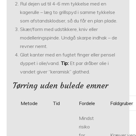
Rul dejen ud til 4-6 mm tykkelse med en
kagerulle – læg to grillspyd i samme tykkelse
som afstandsklodser, så du får en plan plade.
Skær/form med udstikkere, kniv eller
modelleringspinde. Undgå skarpe indhak – de
revner nemt.
Glat kanter med en fugtet finger eller pensel
dyppet i olie/vand.
Tip:
Et par dråber olie i
vandet giver “keramisk” glathed.
Tørring uden bulede emner
Metode
Tid
Fordele
Faldgruber
Mindst
risiko
for
Kræver ven