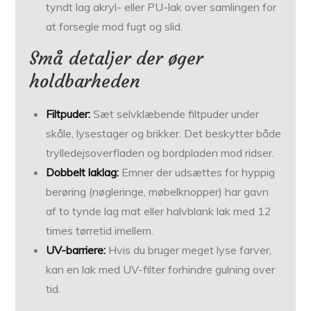
tyndt lag akryl- eller PU-lak over samlingen for
at forsegle mod fugt og slid.
Små detaljer der øger
holdbarheden
Filtpuder:
Sæt selvklæbende filtpuder under
skåle, lysestager og brikker. Det beskytter både
trylledejsoverfladen og bordpladen mod ridser.
Dobbelt laklag:
Emner der udsættes for hyppig
berøring (nøgleringe, møbelknopper) har gavn
af to tynde lag mat eller halvblank lak med 12
times tørretid imellem.
UV-barriere:
Hvis du bruger meget lyse farver,
kan en lak med UV-filter forhindre gulning over
tid.