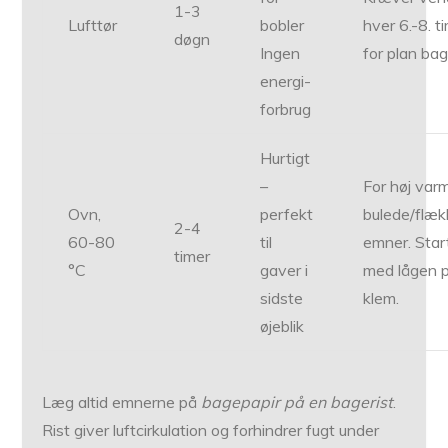
1-3
Lufttør
bobler
hver 6.-8. t
døgn
Ingen
for plan ba
energi-
forbrug
Hurtigt
–
For høj va
Ovn,
perfekt
bulede/flæ
2-4
60-80
til
emner. Star
timer
°C
gaver i
med lågen 
sidste
klem.
øjeblik
Læg altid emnerne på
bagepapir på en bagerist
.
Rist giver luftcirkulation og forhindrer fugt under