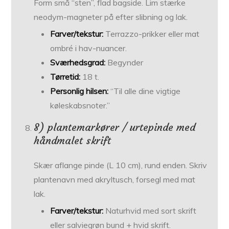
Form små “sten”, flad bagside. Lim stærke
neodym-magneter på efter slibning og lak.
Farver/tekstur:
Terrazzo-prikker eller mat
ombré i hav-nuancer.
Sværhedsgrad:
Begynder
Tørretid:
18 t.
Personlig hilsen:
“Til alle dine vigtige
køleskabsnoter.”
8) plantemarkører / urtepinde med
håndmalet skrift
Skær aflange pinde (L 10 cm), rund enden. Skriv
plante­navn med akryl­tusch, forsegl med mat
lak.
Farver/tekstur:
Naturhvid med sort skrift
eller salviegrøn bund + hvid skrift.