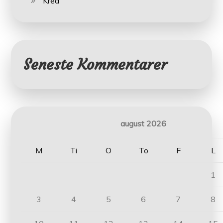
Krea
Seneste Kommentarer
august 2026
M
Ti
O
To
F
L
1
3
4
5
6
7
8