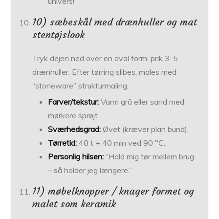
univers!”
10) sæbeskål med drænhuller og mat
stentøjslook
Tryk dejen ned over en oval form, prik 3-5
drænhuller. Efter tørring slibes, males med
“stoneware” struktur­maling.
Farver/tekstur:
Varm grå eller sand med
mørkere sprøjt.
Sværhedsgrad:
Øvet (kræver plan bund).
Tørretid:
48 t + 40 min ved 90 °C.
Personlig hilsen:
“Hold mig tør mellem brug
– så holder jeg længere.”
11) møbelknopper / knager formet og
malet som keramik