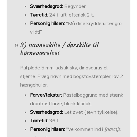
Sværhedsgrad:
Begynder
Tørretid:
24 t luft, efterlak 2 t.
Personlig hilsen:
“Må dine krydderurter gro
vildt!”
9) navneskilte / dørskilte til
børneværelset
Rul plade 5 mm, udstik sky, dinosaurus el.
stjerne. Præg navn med bogstavstempler; lav 2
hænge­huller.
Farver/tekstur:
Pastel­baggrund med stænk
i kontrastfarve, blank klarlak.
Sværhedsgrad:
Let øvet (jævn tykkelse).
Tørretid:
36 t.
Personlig hilsen:
“Velkommen ind i
[navn]
s