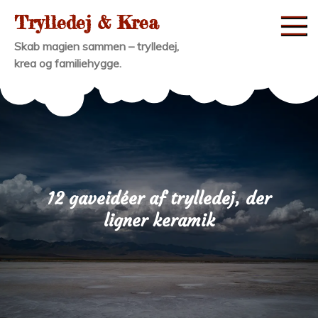
Skip
Trylledej & Krea
to
Skab magien sammen – trylledej,
content
krea og familiehygge.
12 gaveidéer af trylledej, der
ligner keramik