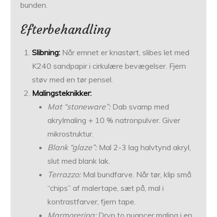
bunden.
Efterbehandling
Slibning:
Når emnet er knastørt, slibes let med
K240 sandpapir i cirkulære bevægelser. Fjern
støv med en tør pensel.
Malingsteknikker:
Mat “stoneware”:
Dab svamp med
akrylmaling + 10 % natronpulver. Giver
mikrostruktur.
Blank “glaze”:
Mal 2-3 lag halvtynd akryl,
slut med blank lak.
Terrazzo:
Mal bundfarve. Når tør, klip små
“chips” af malertape, sæt på, mal i
kontrastfarver, fjern tape.
Marmorering:
Dryp to nuancer maling i en