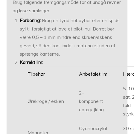
Brug følgende fremgangsmåde for at undgå revner
og løse samlinger:
Forboring:
Brug en tynd hobbybor eller en spids
syl til forsigtigt at lave et pilot-hul. Borret bør
være 0,5 – 1 mm mindre end skruen/øskens
gevind, så den kan “bide” i materialet uden at
sprænge kanterne.
Korrekt lim:
Tilbehør
Anbefalet lim
Hærd
5-10
2-
sat, 
Ørekroge / øsken
komponent
fuld
epoxy (klar)
styr
Cyanoacrylat
30 s
Magneter