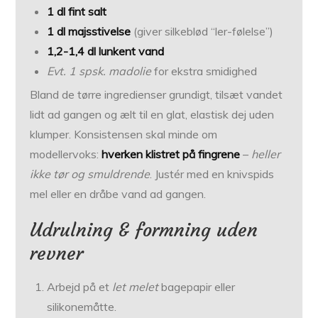
1 dl fint salt
1 dl majsstivelse
(giver silkeblød “ler-følelse”)
1,2-1,4 dl lunkent vand
Evt. 1 spsk. madolie
for ekstra smidighed
Bland de tørre ingredienser grundigt, tilsæt vandet
lidt ad gangen og ælt til en glat, elastisk dej uden
klumper. Konsistensen skal minde om
modellervoks:
hverken klistret på fingrene
–
heller
ikke tør og smuldrende
. Justér med en knivspids
mel eller en dråbe vand ad gangen.
Udrulning & formning uden
revner
Arbejd på et
let melet
bagepapir eller
silikonemåtte.