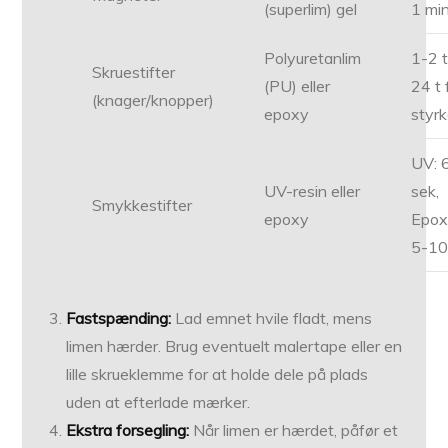
(superlim) gel
1 mi
Polyuretanlim
1-2 t
Skruestifter
(PU) eller
24 t 
(knager/knopper)
epoxy
styr
UV: 
UV-resin eller
sek,
Smykkestifter
epoxy
Epox
5-10
Fastspænding:
Lad emnet hvile fladt, mens
limen hærder. Brug eventuelt malertape eller en
lille skrueklemme for at holde dele på plads
uden at efterlade mærker.
Ekstra forsegling:
Når limen er hærdet, påfør et