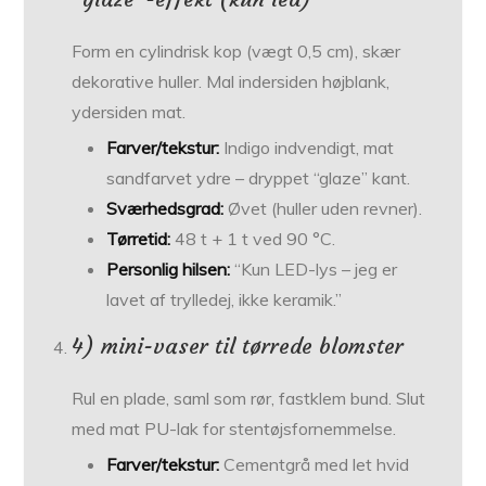
Form en cylindrisk kop (vægt 0,5 cm), skær
dekorative huller. Mal indersiden højblank,
ydersiden mat.
Farver/tekstur:
Indigo indvendigt, mat
sandfarvet ydre – dryppet “glaze” kant.
Sværhedsgrad:
Øvet (huller uden revner).
Tørretid:
48 t + 1 t ved 90 °C.
Personlig hilsen:
“Kun LED-lys – jeg er
lavet af trylledej, ikke keramik.”
4) mini-vaser til tørrede blomster
Rul en plade, saml som rør, fastklem bund. Slut
med mat PU-lak for stentøjsfornemmelse.
Farver/tekstur:
Cementgrå med let hvid