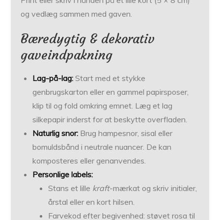
Print eller skriv i hånden på et lille kort (5 × 8 cm)
og vedlæg sammen med gaven.
Bæredygtig & dekorativ
gaveindpakning
Lag-på-lag:
Start med et stykke
genbrugskarton eller en gammel papirsposer,
klip til og fold omkring emnet. Læg et lag
silkepapir inderst for at beskytte overfladen.
Naturlig snor:
Brug hampesnor, sisal eller
bomuldsbånd i neutrale nuancer. De kan
komposteres eller genanvendes.
Personlige labels:
Stans et lille
kraft
-mærkat og skriv initialer,
årstal eller en kort hilsen.
Farvekod efter begivenhed: støvet rosa til