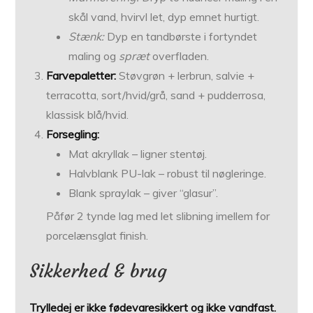
skål vand, hvirvl let, dyp emnet hurtigt.
Stænk:
Dyp en tandbørste i fortyndet
maling og
spræt
overfladen.
Farvepaletter:
Støvgrøn + lerbrun, salvie +
terracotta, sort/hvid/grå, sand + pudderrosa,
klassisk blå/hvid.
Forsegling:
Mat akryllak – ligner stentøj.
Halvblank PU-lak – robust til nøgleringe.
Blank spraylak – giver “glasur”.
Påfør 2 tynde lag med let slibning imellem for
porcelænsglat finish.
Sikkerhed & brug
Trylledej er ikke fødevaresikkert og ikke vandfast.