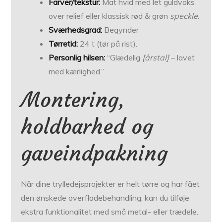
Farver/tekstur:
Mat hvid med let guldvoks
over relief eller klassisk rød & grøn
speckle
.
Sværhedsgrad:
Begynder
Tørretid:
24 t (tør på rist).
Personlig hilsen:
“Glædelig
[årstal]
– lavet
med kærlighed.”
Montering,
holdbarhed og
gaveindpakning
Når dine trylledejsprojekter er helt tørre og har fået
den ønskede overfladebehandling, kan du tilføje
ekstra funktionalitet med små metal- eller trædele.