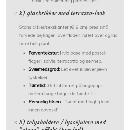
– husk, jeg holder mig pænest tørt.”
2) glasbrikker med terrazzo-look
Stans cirkler/sekskanter (Ø 9 cm), pres små
farvede dejflager i overfladen, rul let over og lad
tørre helt plant.
Farver/tekstur:
Hvid base med pastel-
flager i salvie, terracotta og sennep.
Sværhedsgrad:
Let øvet (kræver jævn
tykkelse).
Tørretid:
36 t lufttørret på bagepapir
mellem tunge bøger de første 4 t.
Personlig hilsen:
“Tør af med fugtig klud –
ingen opvask!”
3) telysholdere / lysskjulere med
“glaze”-effekt (kun led)