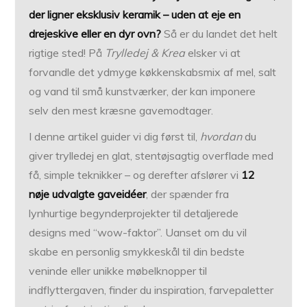
der ligner eksklusiv keramik – uden at eje en
drejeskive eller en dyr ovn?
Så er du landet det helt
rigtige sted! På
Trylledej & Krea
elsker vi at
forvandle det ydmyge køkkenskabsmix af mel, salt
og vand til små kunstværker, der kan imponere
selv den mest kræsne gave­modtager.
I denne artikel guider vi dig først til,
hvordan
du
giver trylledej en glat, stentøjsagtig overflade med
få, simple teknikker – og derefter afslører vi
12
nøje udvalgte gaveidéer
, der spænder fra
lynhurtige begynd­erprojekter til detaljerede
designs med “wow-faktor”. Uanset om du vil
skabe en personlig smykkeskål til din bedste
veninde eller unikke møbelknopper til
indflyttergaven, finder du inspiration, farve­paletter