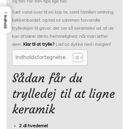
og trin-for-trin-tips lige her.
→
Sæt vand over til en kop te, saml familien omkring
Indhold
køkken­bordet, og lad os sammen forvandle
trylledejen til gaver, der ser så keramiske ud, at de
kun afslører deres hemmelighed, når man løfter
dem.
Klar til at trylle?
Lad os dykke ned i magien!
Indholdsfortegnelse
Sådan får du
trylledej til at ligne
keramik
2 dl hvedemel