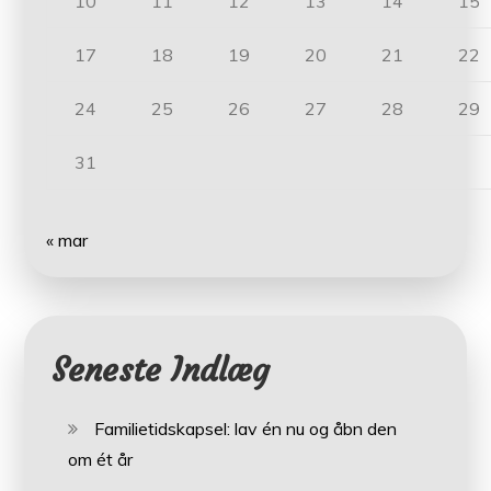
10
11
12
13
14
15
17
18
19
20
21
22
24
25
26
27
28
29
31
« mar
Seneste Indlæg
Familietidskapsel: lav én nu og åbn den
om ét år