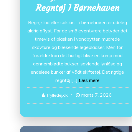
Regntøj I Børnehaven
Regn, slud eller solskin – i børnehaven er udeleg
aldrig aflyst. For de små eventyrere betyder det
timevis af plasken i vandpytter, mudrede
skovture og blæsende legepladser. Men for
forældre kan det hurtigt blive en kamp mod
gennemblødte bukser, savlende lynlåse og
endeløse bunker af vådt skiftetøj. Det rigtige
regntøj […]
Læs mere
marts 7, 2026
Trylledej.dk