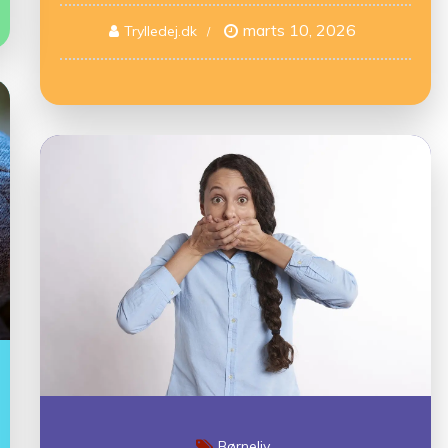
marts 10, 2026
Trylledej.dk
Børneliv