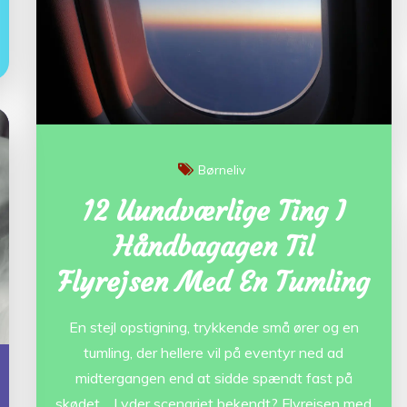
Børneliv
12 Uundværlige Ting I
Håndbagagen Til
Flyrejsen Med En Tumling
En stejl opstigning, trykkende små ører og en
tumling, der hellere vil på eventyr ned ad
midtergangen end at sidde spændt fast på
skødet… Lyder scenariet bekendt? Flyrejsen med