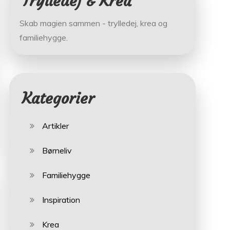
Trylledej & Krea
Skab magien sammen - trylledej, krea og
familiehygge.
Kategorier
Artikler
Børneliv
Familiehygge
Inspiration
Krea