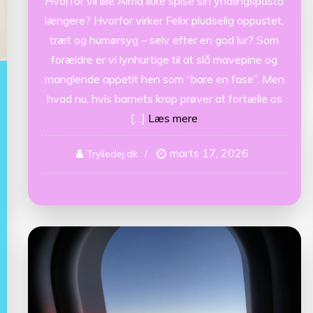
Hvorfor vil lille Alma ikke spise sin yndlingspasta
længere? Hvorfor virker Felix pludselig oppustet,
træt og humørsyg – selv efter en god lur? Som
forældre er vi lynhurtige til at slå mavepine og
manglende appetit hen som “bare en fase”. Men
hvad nu, hvis barnets krop prøver at fortælle os
[…]
Læs mere
marts 17, 2026
Trylledej.dk