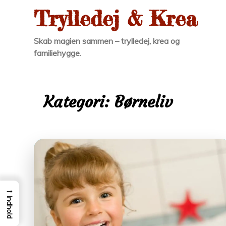
Skip
Trylledej & Krea
to
content
Skab magien sammen – trylledej, krea og
familiehygge.
Kategori:
Børneliv
→
Indhold