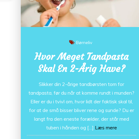
Børneliv
Hvor Meget Tandpasta
Skal En 2-Årig Have?
Slikker din 2-årige tandbørsten tom for
tandpasta, før du når at komme rundt i munden?
Eller er du i tvivl om, hvor lidt der faktisk skal til,
for at de små bisser bliver rene og sunde? Du er
langt fra den eneste forælder, der står med
tuben i hånden og […]
Læs mere