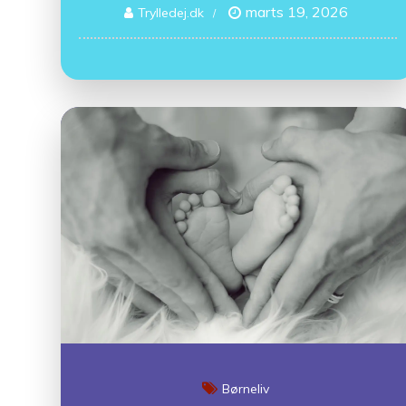
marts 19, 2026
Trylledej.dk
Børneliv