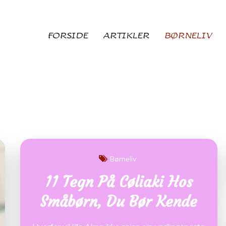
FORSIDE
ARTIKLER
BØRNELIV
Børneliv
11 Tegn På Cøliaki Hos
Småbørn, Du Bør Kende