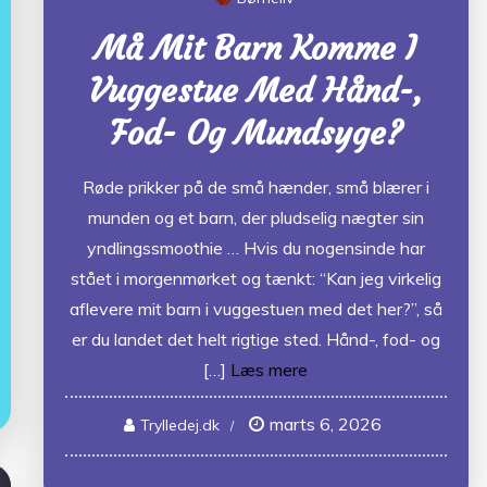
Må Mit Barn Komme I
Vuggestue Med Hånd-,
Fod- Og Mundsyge?
Røde prikker på de små hænder, små blærer i
munden og et barn, der pludselig nægter sin
yndlingssmoothie … Hvis du nogensinde har
stået i morgenmørket og tænkt: “Kan jeg virkelig
aflevere mit barn i vuggestuen med det her?”, så
er du landet det helt rigtige sted. Hånd-, fod- og
[…]
Læs mere
marts 6, 2026
Trylledej.dk