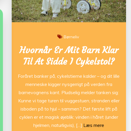
Børneliv
Hvornår Er Mit Barn Klar
Til At Sidde I Cykelstol?
Foråret banker på, cykelstierne kalder – og dit lille
menneske kigger nysgerrigt på verden fra
barnevognens kant. Pludselig melder tanken sig:
Kunne vi tage turen til vuggestuen, stranden eller
isboden på to hjul – sammen? Det første lift på
cyklen er et magisk øjeblik: vinden i håret (under
hjelmen, naturligvis), […]
Læs mere