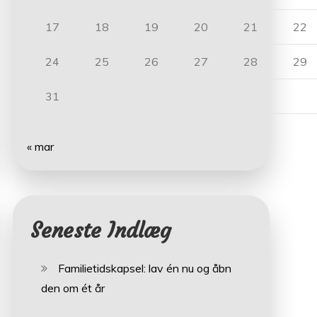
17
18
19
20
21
22
24
25
26
27
28
29
31
« mar
Seneste Indlæg
Familietidskapsel: lav én nu og åbn
den om ét år