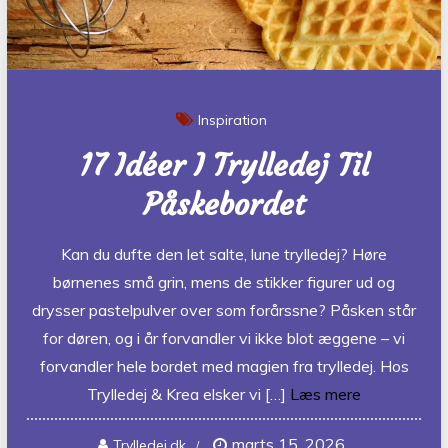
Inspiration
17 Idéer I Trylledej Til
Påskebordet
Kan du dufte den let salte, lune trylledej? Høre
børnenes små grin, mens de stikker figurer ud og
drysser pastelpulver over som forårssne? Påsken står
for døren, og i år forvandler vi ikke blot æggene – vi
forvandler hele bordet med magien fra trylledej. Hos
Trylledej & Krea elsker vi […]
Læs mere
marts 15, 2026
Trylledej.dk