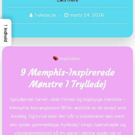
marts 24, 2026
Trylledej.dk
→
Indhold
Inspiration
9 Memphis-Inspirerede
Mønstre I Trylledej
Sprudlende farver, vilde former og legesyge mønstre –
Memphis-bevægelsens 80’er-æstetik er alt andet end
kedelig. Og hvad sker der, når vi kombinerer den med
den gode, gammeldags trylledej? Magi i børnehøjde og
voksenkreativitet på én gang! I denne guide har vi