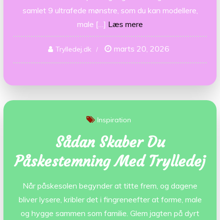
samlet 9 ultrafede mønstre, som du kan modellere,
male […]
Læs mere
marts 20, 2026
Trylledej.dk
Inspiration
Sådan Skaber Du
Påskestemning Med Trylledej
Når påskesolen begynder at titte frem, og dagene
bliver lysere, kribler det i fingreneefter at forme, male
og hygge sammen som familie. Glem jagten på dyrt