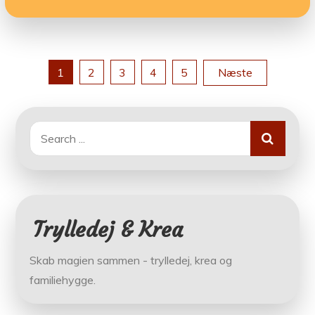
Indlægsinddeling
1
2
3
4
5
Næste
Search
for:
Trylledej & Krea
Skab magien sammen - trylledej, krea og
familiehygge.