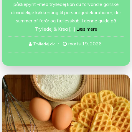
påskepynt -med trylledej kan du forvandle ganske
almindelige køkkenting til personligedekorationer, der
summer af forår og fællesskab. I denne guide på
Trylledej & Krea […]
Læs mere
marts 19, 2026
Trylledej.dk