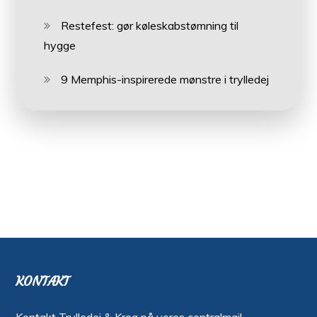
Restefest: gør køleskabstømning til
hygge
9 Memphis-inspirerede mønstre i trylledej
KONTAKT
Kontakt Trylledej & Krea på vores centralmail