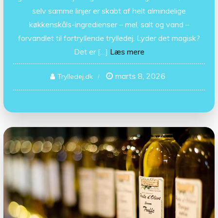
selv samme linjer er skabt af helt almindelige
køkkenskåls-ingredienser – mel, salt og vand –
forvandlet til fortryllende trylledej. Lyder det magisk?
Det er […]
Læs mere
marts 8, 2026
Trylledej.dk