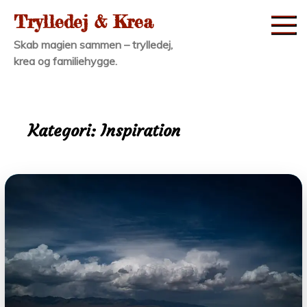
Skip
Trylledej & Krea
to
Skab magien sammen – trylledej,
content
krea og familiehygge.
Kategori:
Inspiration