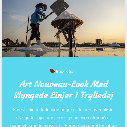
Inspiration
Art Nouveau-Look Med
Slyngede Linjer I Trylledej
Forestil dig at lade dine fingre glide hen over bløde,
slyngede linjer, der snor sig som vinranker på et
gammelt smedejernsgitter. Forestil dig derefter, at de