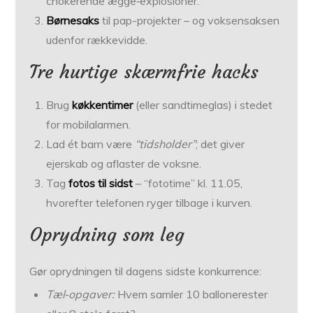
chokerende ægge‐explosioner.
Børnesaks
til pap-projekter – og voksensaksen
udenfor rækkevidde.
Tre hurtige skærmfrie hacks
Brug
køkkentimer
(eller sandtimeglas) i stedet
for mobilalarmen.
Lad ét barn være
“tidsholder”
; det giver
ejerskab og aflaster de voksne.
Tag
fotos til sidst
– “fototime” kl. 11.05,
hvorefter telefonen ryger tilbage i kurven.
Oprydning som leg
Gør oprydningen til dagens sidste konkurrence:
Tæl‐opgaver:
Hvem samler 10 ballonerester