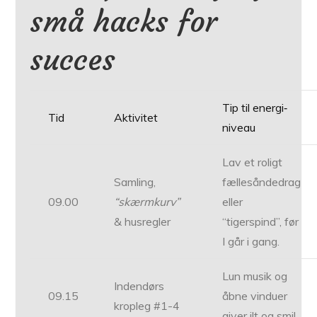
små hacks for
succes
Tip til energi‐
Tid
Aktivitet
niveau
Lav et roligt
Samling,
fællesåndedrag
09.00
“skærmkurv”
eller
& husregler
“tigerspind”, før
I går i gang.
Lun musik og
Indendørs
09.15
åbne vinduer
kropleg #1-4
giver ilt og smil.