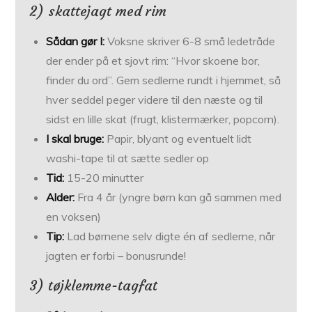
2) skattejagt med rim
Sådan gør I:
Voksne skriver 6-8 små ledetråde
der ender på et sjovt rim: “Hvor skoene bor,
finder du ord”. Gem sedlerne rundt i hjemmet, så
hver seddel peger videre til den næste og til
sidst en lille skat (frugt, klistermærker, popcorn).
I skal bruge:
Papir, blyant og eventuelt lidt
washi-tape til at sætte sedler op
Tid:
15-20 minutter
Alder:
Fra 4 år (yngre børn kan gå sammen med
en voksen)
Tip:
Lad børnene selv digte én af sedlerne, når
jagten er forbi – bonusrunde!
3) tøjklemme-tagfat