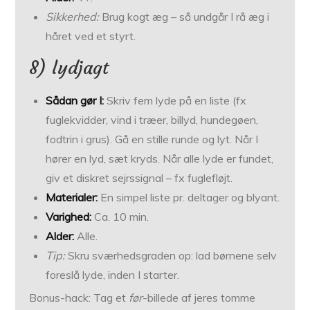
Sikkerhed:
Brug kogt æg – så undgår I rå æg i
håret ved et styrt.
8) lydjagt
Sådan gør I:
Skriv fem lyde på en liste (fx
fuglekvidder, vind i træer, billyd, hundegøen,
fodtrin i grus). Gå en stille runde og lyt. Når I
hører en lyd, sæt kryds. Når alle lyde er fundet,
giv et diskret sejrssignal – fx fuglefløjt.
Materialer:
En simpel liste pr. deltager og blyant.
Varighed:
Ca. 10 min.
Alder:
Alle.
Tip:
Skru sværhedsgraden op: lad børnene selv
foreslå lyde, inden I starter.
Bonus-hack: Tag et
før
-billede af jeres tomme