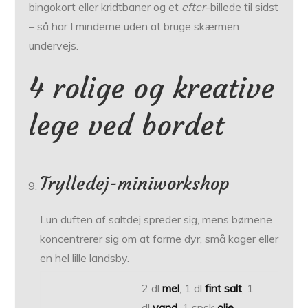
bingokort eller kridtbaner og et
efter
-billede til sidst
– så har I minderne uden at bruge skærmen
undervejs.
4 rolige og kreative
lege ved bordet
Trylledej-miniworkshop
Lun duften af saltdej spreder sig, mens børnene
koncentrerer sig om at forme dyr, små kager eller
en hel lille landsby.
2 dl
mel
, 1 dl
fint salt
, 1
dl
vand
, 1 spsk
olie
,