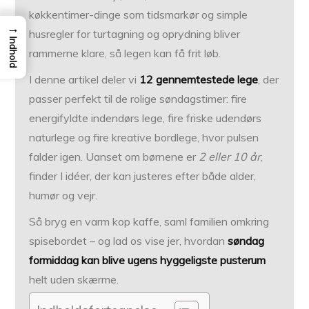
køkkentimer-dinge som tidsmarkør og simple
→
husregler for turtagning og oprydning bliver
Indhold
rammerne klare, så legen kan få frit løb.
I denne artikel deler vi
12 gennemtestede lege
, der
passer perfekt til de rolige søndags­timer: fire
energifyldte indendørs lege, fire friske udendørs
naturlege og fire kreative bordlege, hvor pulsen
falder igen. Uanset om børnene er
2 eller 10 år
,
finder I idéer, der kan justeres efter både alder,
humør og vejr.
Så bryg en varm kop kaffe, saml familien omkring
spisebordet – og lad os vise jer, hvordan
søndag
formiddag kan blive ugens hyggeligste pusterum
helt uden skærme.