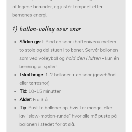
af legene herunder, og justér tempoet efter
børnenes energi.
1) ballon-volley over snor
Sådan gør I:
Bind en snor i hofteniveau mellem
to stole og del stuen i to baner. Servér ballonen
som ved volleyball og
hold den i luften
– kun én
berøring pr. spiller!
I skal bruge:
1-2 balloner + en snor (gavebånd
eller tørresnor)
Tid:
10-15 minutter
Alder:
Fra 3 år
Tip:
Pust to balloner op, hvis I er mange, eller
lav “slow-motion-runde” hvor alle må puste på
ballonen i stedet for at slå.