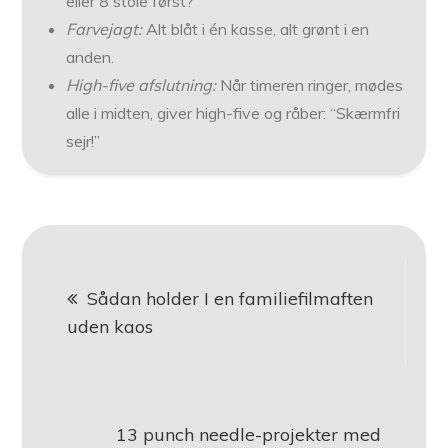
eller 8 stole først?
Farvejagt:
Alt blåt i én kasse, alt grønt i en
anden.
High-five afslutning:
Når timeren ringer, mødes
alle i midten, giver high-five og råber: “Skærmfri
sejr!”
Indlægsnavigation
Sådan holder I en familiefilmaften
uden kaos
13 punch needle-projekter med