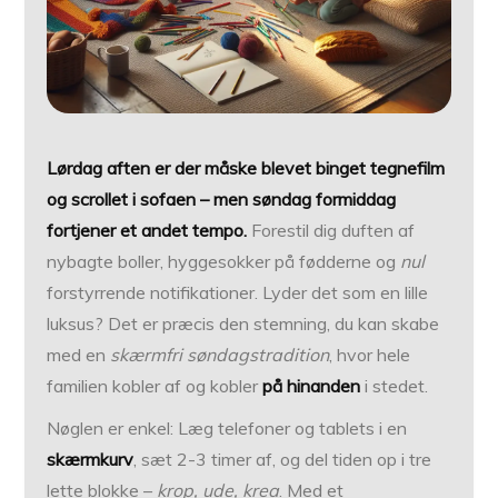
Lørdag aften er der måske blevet binget tegnefilm
og scrollet i sofaen – men søndag formiddag
fortjener et andet tempo.
Forestil dig duften af
nybagte boller, hyggesokker på fødderne og
nul
forstyrrende notifikationer. Lyder det som en lille
luksus? Det er præcis den stemning, du kan skabe
med en
skærmfri søndags­tradition
, hvor hele
familien kobler af og kobler
på hinanden
i stedet.
Nøglen er enkel: Læg telefoner og tablets i en
skærmkurv
, sæt 2-3 timer af, og del tiden op i tre
lette blokke –
krop, ude, krea
. Med et