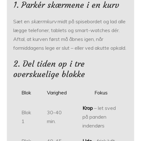
1. Parkér skærmene i en kurv
Sæt en
skærmkurv
midt på spisebordet og lad alle
lægge telefoner, tablets og smart-watches dér.
Aftal, at kurven først må åbnes igen, når
formiddagens lege er slut – eller ved akutte opkald.
2. Del tiden op i tre
overskuelige blokke
Blok
Varighed
Fokus
Krop
– let sved
Blok
30-40
på panden
1
min.
indendørs
Blok
40-45
Ude
– frisk luft