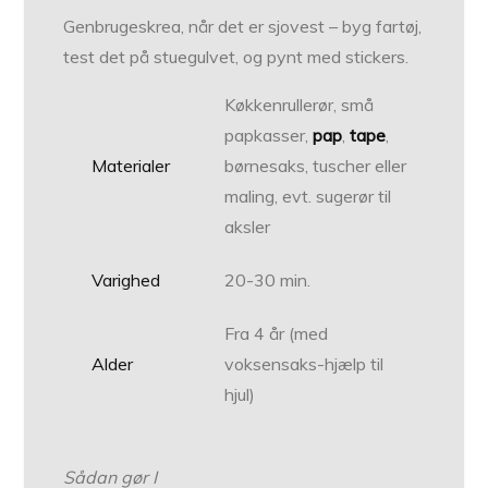
Genbrugeskrea, når det er sjovest – byg fartøj,
test det på stuegulvet, og pynt med stickers.
Køkkenrullerør, små
papkasser,
pap
,
tape
,
Materialer
børnesaks, tuscher eller
maling, evt. sugerør til
aksler
Varighed
20-30 min.
Fra 4 år (med
Alder
voksensaks-hjælp til
hjul)
Sådan gør I