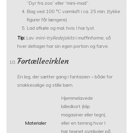
“Dyr fra zoo” eller “mini-mad”.
Bag ved 100 °C varmluft i ca. 25 min. (tykke
figurer får længere).
Lad afkøle og mal, hvis I har lyst.
Tip:
Lav
mini-trylledejskits
i muffinforme, så
hver deltager har sin egen portion og farve.
Fortællecirklen
En leg, der sætter gang i fantasien – både for
snakkesalige og stille børn.
Hjemmelavede
billedkort (klip
magasiner eller tegn),
Materialer
eller en terning hvor I
har tegnet symboler på