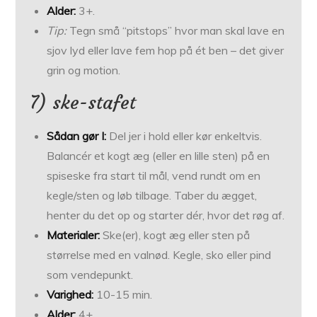
Alder:
3+.
Tip:
Tegn små “pitstops” hvor man skal lave en
sjov lyd eller lave fem hop på ét ben – det giver
grin og motion.
7) ske-stafet
Sådan gør I:
Del jer i hold eller kør enkeltvis.
Balancér et kogt æg (eller en lille sten) på en
spiseske fra start til mål, vend rundt om en
kegle/sten og løb tilbage. Taber du ægget,
henter du det op og starter dér, hvor det røg af.
Materialer:
Ske(er), kogt æg eller sten på
størrelse med en valnød. Kegle, sko eller pind
som vendepunkt.
Varighed:
10-15 min.
Alder:
4+.