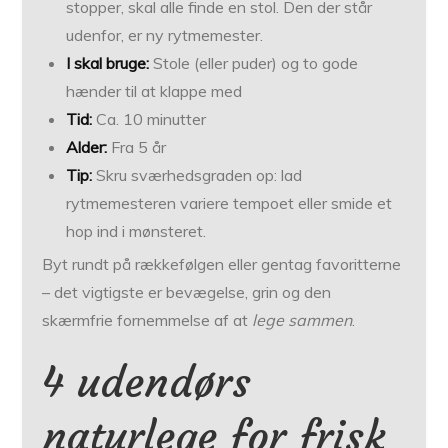
stopper, skal alle finde en stol. Den der står
udenfor, er ny rytmemester.
I skal bruge:
Stole (eller puder) og to gode
hænder til at klappe med
Tid:
Ca. 10 minutter
Alder:
Fra 5 år
Tip:
Skru sværhedsgraden op: lad
rytmemesteren variere tempoet eller smide et
hop ind i mønsteret.
Byt rundt på rækkefølgen eller gentag favoritterne
– det vigtigste er bevægelse, grin og den
skærmfrie fornemmelse af at
lege sammen
.
4 udendørs
naturlege for frisk