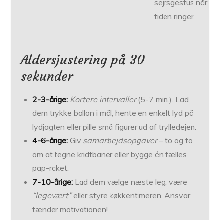
sejrsgestus når
tiden ringer.
Aldersjustering på 30
sekunder
2-3-årige:
Kortere intervaller
(5-7 min.). Lad
dem trykke ballon i mål, hente en enkelt lyd på
lydjagten eller pille små figurer ud af trylledejen.
4-6-årige:
Giv
samarbejdsopgaver
– to og to
om at tegne kridtbaner eller bygge én fælles
pap-raket.
7-10-årige:
Lad dem vælge næste leg, være
“legevært”
eller styre køkkentimeren. Ansvar
tænder motivationen!