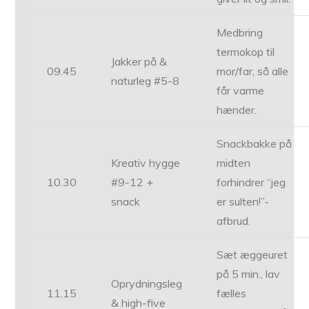
Medbring
termokop til
Jakker på &
09.45
mor/far, så alle
naturleg #5-8
får varme
hænder.
Snackbakke på
Kreativ hygge
midten
10.30
#9-12 +
forhindrer “jeg
snack
er sulten!”‐
afbrud.
Sæt æggeuret
på 5 min., lav
Oprydningsleg
11.15
fælles
& high-five