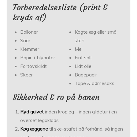
Forberedelsesliste (print &
kryds af)
Balloner
Kogte æg eller små
Snor
sten
Klemmer
Mel
Papir + blyanter
Fint salt
Fortovskridt
Lidt olie
Skeer
Bagepapir
Tape & børnesaks
Sikkerhed & ro på banen
Ryd gulvet
inden kropleg – ingen glidetur i en
overset legoklods.
Kog æggene
til ske-stafet på forhånd, så ingen