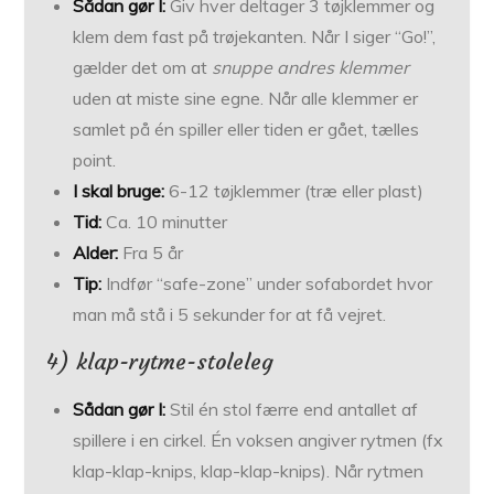
Sådan gør I:
Giv hver deltager 3 tøjklemmer og
klem dem fast på trøjekanten. Når I siger “Go!”,
gælder det om at
snuppe andres klemmer
uden at miste sine egne. Når alle klemmer er
samlet på én spiller eller tiden er gået, tælles
point.
I skal bruge:
6-12 tøjklemmer (træ eller plast)
Tid:
Ca. 10 minutter
Alder:
Fra 5 år
Tip:
Indfør “safe-zone” under sofabordet hvor
man må stå i 5 sekunder for at få vejret.
4) klap-rytme-stoleleg
Sådan gør I:
Stil én stol færre end antallet af
spillere i en cirkel. Én voksen angiver rytmen (fx
klap-klap-knips, klap-klap-knips). Når rytmen