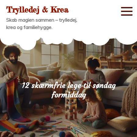
Skip
Trylledej & Krea
to
Skab magien sammen – trylledej,
content
krea og familiehygge.
12 skærmfrie lege til søndag
formiddag