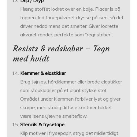
Drip / Dryp
Hæng stoffet lodret over en balje. Placer is på
toppen; lad farvepulveret drysse på isen, så det
driver nedad mens det smelter. Giver lodrette
akvarel-render, perfekte som “regnstriber”.
Resists & redskaber – Tegn
med hvidt
Klemmer & elastikker
Brug tøjnips, hårdklemmer eller brede elastikker
som stopklodser på et plant stykke stof.
Området under klemmen forbliver lyst og giver
skarpe, men stadig diffuse konturer takket
være isens ujævne smelteflow.
Stencils & frysetape
Klip motiver i frysepapir, stryg det midlertidigt