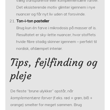
vælg transparente eller komplementære farver.
Det eksisterende motiv glimter igennem i nye
nuancer og får nyt liv uden at forsvinde.
Ton-i-ton pasteller
Brug kun én farve i mikrodosis på masser af is.
Resultatet er sky-lette nuancer, hvor stoffets
hvide fibre stadig skinner igennem – perfekt til
nordisk, afdæmpet interiør.
Tips, fejlfinding og
pleje
De fleste “brune ulykker” opstår, når
komplementære farver
(f.eks. rød + grøn, blå +
orange) smelter for meget sammen. Brug