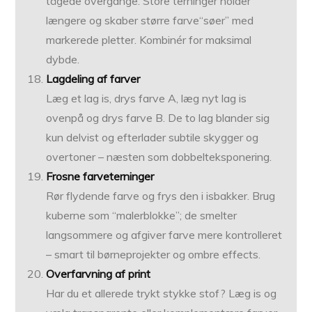
tågede overgange. Store terninger holder
længere og skaber større farve“søer” med
markerede pletter. Kombinér for maksimal
dybde.
Lagdeling af farver
Læg et lag is, drys farve A, læg nyt lag is
ovenpå og drys farve B. De to lag blander sig
kun delvist og efterlader subtile skygger og
overtoner – næsten som dobbelteksponering.
Frosne farveterninger
Rør flydende farve og frys den i isbakker. Brug
kuberne som “malerblokke”; de smelter
langsommere og afgiver farve mere kontrolleret
– smart til børneprojekter og ombre effects.
Overfarvning af print
Har du et allerede trykt stykke stof? Læg is og