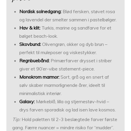
Nordisk solnedgang:
Blød fersken, støvet rosa
og lavendel der smelter sammen i pastelbølger.
Hav & klit:
Turkis, marine og sandfarve for et
bølget beach-look.
Skovbund:
Olivengrøn, okker og dyb brun –
perfekt til muleposer og viskestykker.
Regnbuebånd:
Primærfarver drysset i striber
giver et 90’er-vibe statement-piece.
Monokrom marmor:
Sort, grå og en snert af
sølv skaber marmorlignende årer, ideelt til
minimalistisk interiør.
Galaxy:
Mørkeblå, lilla og stjernestøv-hvid –
drys farven sporadisk og lad isen lave kosmos.
Tip:
Hold paletten til 2-3 beslægtede farver første
gang. Færre nuancer = mindre risiko for “mudder”.