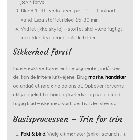
jævn farve.
Bland
1 dl soda ash pr. 1 l lunkent
. Læg stoffet i blød 15-30 min.
vand
Vrid let (ikke skylle) – stoffet skal være fugtigt
men ikke dryppende, når du folder.
Sikkerhed først!
Fiber-reaktive farver er fine pigmenter; indåndes
de, kan de irritere luftvejene. Brug
maske
,
handsker
og undgå at røre øjne og ansigt. Opbevar farverne
utilgængeligt for børn og kæledyr, og ryd op med
fugtig klud – ikke med kost, der hvirvler støv op.
Basisprocessen – Trin for trin
Fold & bind:
Vælg dit mønster (spiral, scrunch …);