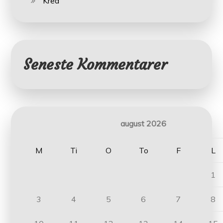
Krea
Seneste Kommentarer
august 2026
M
Ti
O
To
F
L
1
3
4
5
6
7
8