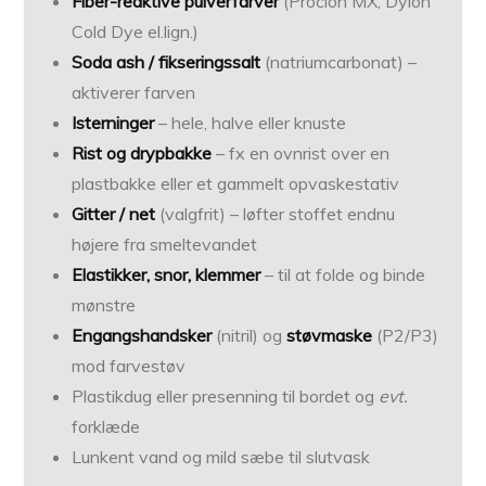
Fiber-reaktive pulverfarver
(Procion MX, Dylon
Cold Dye el.lign.)
Soda ash / fikseringssalt
(natriumcarbonat) –
aktiverer farven
Isterninger
– hele, halve eller knuste
Rist og drypbakke
– fx en ovnrist over en
plastbakke eller et gammelt opvaskestativ
Gitter / net
(valgfrit) – løfter stoffet endnu
højere fra smeltevandet
Elastikker, snor, klemmer
– til at folde og binde
mønstre
Engangshandsker
(nitril) og
støvmaske
(P2/P3)
mod farvestøv
Plastikdug eller presenning til bordet og
evt.
forklæde
Lunkent vand og mild sæbe til slutvask