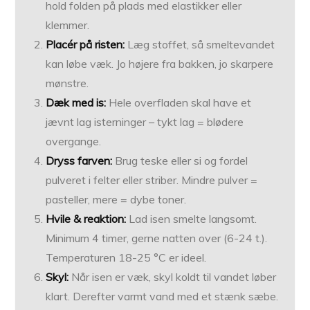
hold folden på plads med elastikker eller
klemmer.
Placér på risten:
Læg stoffet, så smeltevandet
kan løbe væk. Jo højere fra bakken, jo skarpere
mønstre.
Dæk med is:
Hele overfladen skal have et
jævnt lag isterninger – tykt lag = blødere
overgange.
Dryss farven:
Brug teske eller si og fordel
pulveret i felter eller striber. Mindre pulver =
pasteller, mere = dybe toner.
Hvile & reaktion:
Lad isen smelte langsomt.
Minimum 4 timer, gerne natten over (6-24 t.).
Temperaturen 18-25 °C er ideel.
Skyl:
Når isen er væk, skyl koldt til vandet løber
klart. Derefter varmt vand med et stænk sæbe.