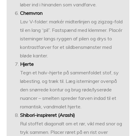
løber ind i hinanden som vandfarve.
Chemvron
Lav V-folder: markér midterlinjen og zigzag-fold
til en lang “pil”. Fastspænd med klemmer. Placér
isterninger langs ryggen af pilen og drys to
kontrastfarver for et sildbensmønster med
bløde kanter.
Hjerte
Tegn et halv-hjerte på sammenfoldet stof, sy
løbesting, og træk til. Læg isterninger ovenpå
den snørrede kontur og brug røde/lyserøde
nuancer – smelten spreder farven indad til et
romantisk, vandmalet hjerte.
Shibori-inspireret (Arashi)
Rul stoffet diagonalt om et rør, vikl med snor og
tryk sammen. Placer røret på en rist over