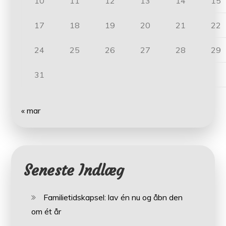
10
11
12
13
14
15
17
18
19
20
21
22
24
25
26
27
28
29
31
« mar
Seneste Indlæg
Familietidskapsel: lav én nu og åbn den
om ét år