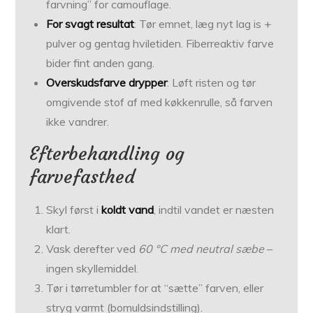
farvning” for camouflage.
For svagt resultat
: Tør emnet, læg nyt lag is +
pulver og gentag hviletiden. Fiberreaktiv farve
bider fint anden gang.
Overskudsfarve drypper
: Løft risten og tør
omgivende stof af med køkkenrulle, så farven
ikke vandrer.
Efterbehandling og
farvefasthed
Skyl først i
koldt vand
, indtil vandet er næsten
klart.
Vask derefter ved
60 °C med neutral sæbe
–
ingen skyllemiddel.
Tør i tørretumbler for at “sætte” farven, eller
stryg varmt (bomuldsindstilling).