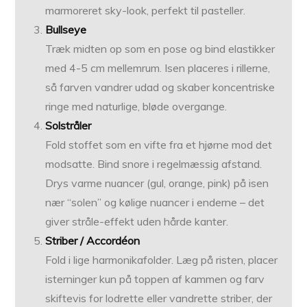
marmoreret sky-look, perfekt til pasteller.
Bullseye
Træk midten op som en pose og bind elastikker
med 4-5 cm mellemrum. Isen placeres i rillerne,
så farven vandrer udad og skaber koncentriske
ringe med naturlige, bløde overgange.
Solstråler
Fold stoffet som en vifte fra et hjørne mod det
modsatte. Bind snore i regelmæssig afstand.
Drys varme nuancer (gul, orange, pink) på isen
nær “solen” og kølige nuancer i enderne – det
giver stråle-effekt uden hårde kanter.
Striber / Accordéon
Fold i lige harmonikafolder. Læg på risten, placer
isterninger kun på toppen af kammen og farv
skiftevis for lodrette eller vandrette striber, der