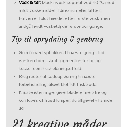
Vask & tør:
Maskinvask separat ved 40 °C med
mildt vaskemiddel. Tørresnurr eller lufttør.
Farven er fuldt hærdet efter første vask, men
undgå hvidt vasketøj de første par gange.
Tip til oprydning & genbrug
Gem farve­drypbakken til næste gang – lad
væsken tørre, skrab pigmentrester op og
kassér som husholdningsaffald.
Brug rester af sodaopløsning til næste
forbehandling; tilsæt blot lidt frisk soda.
Knuste isterninger giver blødere mønstre og
kan laves af frostklumper, du alligevel vil smide
ud.
21 kreative måder