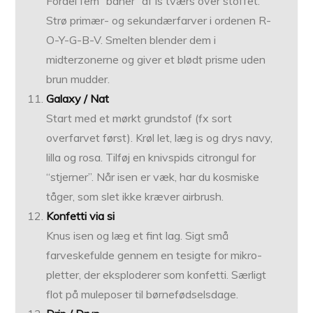
Fordel fem “baner” af is tværs over stoffet.
Strø primær- og sekundærfarver i ordenen R-
O-Y-G-B-V. Smelten blender dem i
midterzonerne og giver et blødt prisme uden
brun mudder.
Galaxy / Nat
Start med et mørkt grundstof (fx sort
overfarvet først). Krøl let, læg is og drys navy,
lilla og rosa. Tilføj en knivspids citrongul for
“stjerner”. Når isen er væk, har du kosmiske
tåger, som slet ikke kræver airbrush.
Konfetti via si
Knus isen og læg et fint lag. Sigt små
farveskefulde gennem en tesigte for mikro-
pletter, der eksploderer som konfetti. Særligt
flot på muleposer til børnefødselsdage.