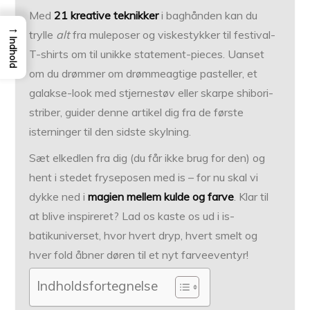
Med
21 kreative teknikker
i baghånden kan du
→
trylle
alt
fra muleposer og viskestykker til festival-
Indhold
T-shirts om til unikke statement-pieces. Uanset
om du drømmer om drømmeagtige pasteller, et
galakse-look med stjernestøv eller skarpe shibori-
striber, guider denne artikel dig fra de første
isterninger til den sidste skylning.
Sæt elkedlen fra dig (du får ikke brug for den) og
hent i stedet fryseposen med is – for nu skal vi
dykke ned i
magien mellem kulde og farve
. Klar til
at blive inspireret? Lad os kaste os ud i is-
batikuniverset, hvor hvert dryp, hvert smelt og
hver fold åbner døren til et nyt farveeventyr!
Indholdsfortegnelse