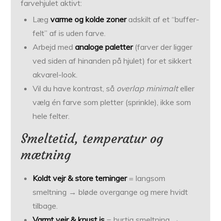
farvehjulet aktivt:
Læg
varme og kolde zoner
adskilt af et “buffer-
felt” af is uden farve.
Arbejd med
analoge paletter
(farver der ligger
ved siden af hinanden på hjulet) for et sikkert
akvarel-look.
Vil du have kontrast, så
overlap minimalt
eller
vælg én farve som pletter (sprinkle), ikke som
hele felter.
Smeltetid, temperatur og
mætning
Koldt vejr & store terninger
= langsom
smeltning → bløde overgange og mere hvidt
tilbage.
Varmt vejr & knust is
= hurtig smeltning →