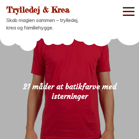
Skip
Trylledej & Krea
to
Skab magien sammen – trylledej,
content
krea og familiehygge.
21 måder at batikfarve med
isterninger