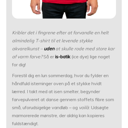
Kribler det i fingrene efter at forvandle en helt
almindelig T-shirt til et levende stykke
akvarelkunst –
uden
at skulle rode med store kar
af varm farve?
Så er
is-batik
(ice dye) lige noget
for dig!
Forestil dig en lun sommerdag, hvor du fylder en
håndfuld isterninger oven på et stykke hvidt
lærred. I takt med at isen smelter, begynder
farvepulveret at danse gennem stoffets fibre som
små, uforudsigelige vandløb – og
voilà
: Udsøgte
marmorerede mønstre, der aldrig kan kopieres
fuldstændigt.