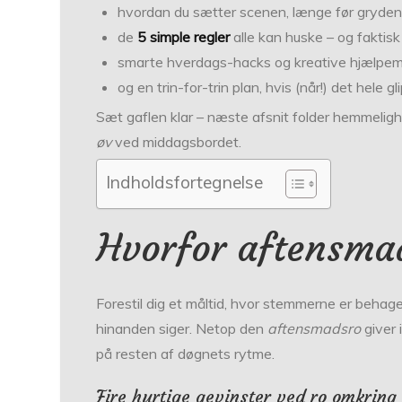
hvordan du sætter scenen, længe før gryde
de
5 simple regler
alle kan huske – og faktisk h
smarte hverdags-hacks og kreative hjælpemi
og en trin-for-trin plan, hvis (når!) det hele gl
Sæt gaflen klar – næste afsnit folder hemmelig
øv
ved middagsbordet.
Indholdsfortegnelse
Hvorfor aftensmad
Forestil dig et måltid, hvor stemmerne er behagel
hinanden siger. Netop den
aftensmadsro
giver 
på resten af døgnets rytme.
Fire hurtige gevinster ved ro omkring