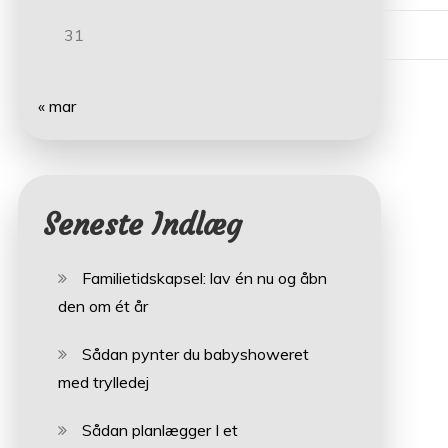
31
« mar
Seneste Indlæg
Familietidskapsel: lav én nu og åbn
den om ét år
Sådan pynter du babyshoweret
med trylledej
Sådan planlægger I et