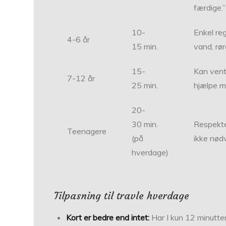
færdige.”
10-
Enkel re
4-6 år
15 min.
vand, rør
15-
Kan vent
7-12 år
25 min.
hjælpe m
20-
30 min.
Respekter
Teenagere
(på
ikke nødv
hverdage)
Tilpasning til travle hverdage
Kort er bedre end intet:
Har I kun 12 minutte