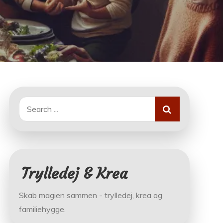
Search
for:
Trylledej & Krea
Skab magien sammen - trylledej, krea og
familiehygge.