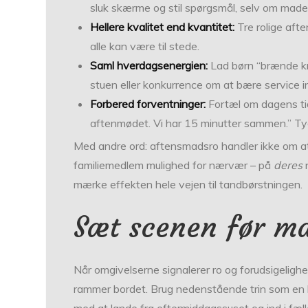
sluk skærme og stil spørgsmål, selv om mad
Hellere kvalitet end kvantitet:
Tre rolige aft
alle kan være til stede.
Saml hverdagsenergien:
Lad børn “brænde kru
stuen eller konkurrence om at bære service i
Forbered forventninger:
Fortæl om dagens tids
aftenmødet. Vi har 15 minutter sammen.” Ty
Med andre ord: aftensmadsro handler ikke om a
familiemedlem mulighed for nærvær – på
deres
n
mærke effekten hele vejen til tandbørstningen.
Sæt scenen før m
Når omgivelserne signalerer ro og forudsigelighe
rammer bordet. Brug nedenstående trin som en l
med at lande fra eftermiddagssuset og ind i fæll