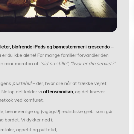
ileter, blafrende iPads og børnestemmer i crescendo –
 er du ikke alene! For mange familier forvandler den
l en mini-maraton af
“sid nu stille”
,
“hvor er din serviet?”
dagens
pustehul
– der, hvor alle når at trække vejret,
 Netop dét kalder vi
aftensmadsro
, og det kræver
metkok ved komfuret.
, børnevenlige og (vigtigst!) realistiske greb, som gør
ng bordet. Vi dykker ned i:
mtaler, appetit og puttetid,