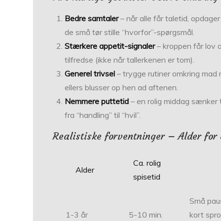
Bedre samtaler
– når alle får taletid, opdage
de små tør stille “hvorfor”-spørgsmål.
Stærkere appetit-signaler
– kroppen får lov 
tilfredse (ikke når tallerkenen er tom).
Generel trivsel
– trygge rutiner omkring mad
ellers blusser op hen ad aftenen.
Nemmere puttetid
– en rolig middag sænker 
fra “handling” til “hvil”.
Realistiske forventninger – Alder for
Ca. rolig
Alder
spisetid
Små pause
1-3 år
5-10 min.
kort spro