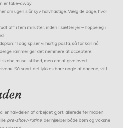
en er take-away.
ener om ugen slår syv halvhastige. Vælg de dage, hvor
dt af” i fem minutter, inden I sætter jer – hoppeleg i
nd.
plan: “I dag spiser vi hurtig pasta, så far kan nå
delige rammer gør det nemmere at acceptere.
t skabe muse-stilhed, men om at give hvert
iveau. Så snart det lykkes bare nogle af dagene, vil I
aden
d, er halvdelen af arbejdet gjort, allerede før maden
ille
pre­-show-rutine
, der hjælper både børn og voksne
es spisetid.