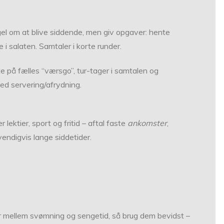
gel om at blive siddende, men giv opgaver: hente
e i salaten. Samtaler i korte runder.
e på fælles “værsgo”, tur-tager i samtalen og
ed servering/afrydning.
 lektier, sport og fritid – aftal faste
ankomster
,
endigvis lange siddetider.
r mellem svømning og sengetid, så brug dem bevidst –