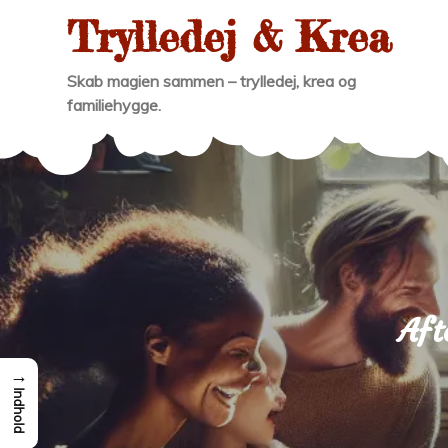
Skip
Trylledej & Krea
to
content
Skab magien sammen – trylledej, krea og
familiehygge.
Aft
→
Indhold