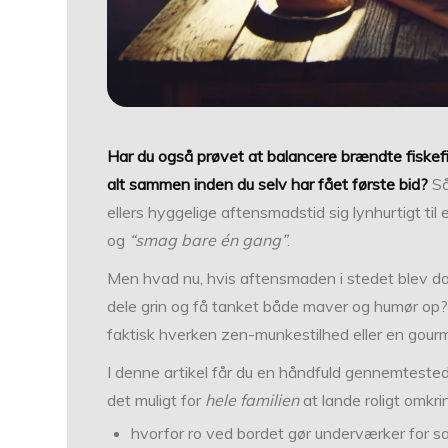
Har du også prøvet at balancere brændte fiskef
alt sammen inden du selv har fået første bid?
Så
ellers hyggelige aftensmadstid sig lynhurtigt ti
og
“smag bare én gang”
.
Men hvad nu, hvis aftensmaden i stedet blev 
dele grin og få tanket både maver og humør op?
faktisk hverken zen-munkestilhed eller en gour
I denne artikel får du en håndfuld gennemtestede
det muligt for
hele familien
at lande roligt omkri
hvorfor ro ved bordet gør underværker for sa