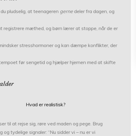
r du pludselig, at teenageren
gerne
deler fra dagen, og
at registrere mæthed, og børn lærer at stoppe, når de er
 mindsker stresshormoner og kan dæmpe konflikter, der
tempoet før sengetid og hjælper hjernen med at skifte
 alder
Hvad er realistisk?
r til at rejse sig, røre ved maden og pege. Brug
g og tydelige signaler: “Nu sidder vi – nu er vi