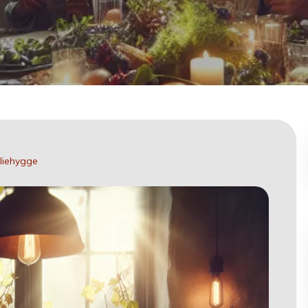
liehygge