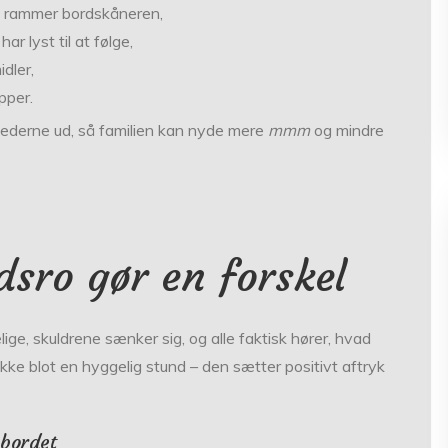
n rammer bordskåneren,
ar lyst til at følge,
dler,
ipper.
hederne ud, så familien kan nyde mere
mmm
og mindre
sro gør en forskel
ige, skuldrene sænker sig, og alle faktisk hører, hvad
ikke blot en hyggelig stund – den sætter positivt aftryk
 bordet