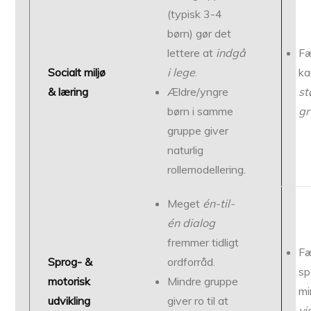
(typisk 3-4
børn) gør det
lettere at
indgå
Fæ
Socialt miljø
i lege
.
ka
& læring
Ældre/yngre
st
børn i samme
gr
gruppe giver
naturlig
rollemodellering.
Meget
én-til-
én dialog
fremmer tidligt
Fæ
Sprog- &
ordforråd.
sp
motorisk
Mindre gruppe
mi
udvikling
giver ro til at
vi