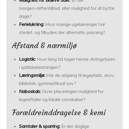
Mulighed for skæve tider:
Er der
morgen-/aftentilbud, eller mulighed for at bytte
dage?
Ferielukning:
Hvor mange uge­lukninger har
stedet, og tilbydes der alternativ pasning?
Afstand & nærmiljø
Logistik:
Hvor lang tid tager hente-/bringeturen
i spidsbelastningen?
Læringsmiljø:
Har de adgang til legeplads, skov,
bibliotek, gymnastiksal osv.?
Naboskab:
Giver placeringen mulighed for
legeaftaler og lokale venskaber?
Forældreinddragelse & kemi
Samtaler & sparring:
Er der daglige