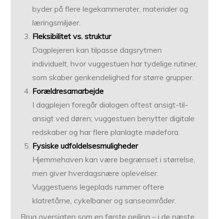
byder på flere legekammerater, materialer og
læringsmiljøer.
Fleksibilitet vs. struktur
Dagplejeren kan tilpasse dagsrytmen
individuelt, hvor vuggestuen har tydelige rutiner,
som skaber genkendelighed for større grupper.
Forældresamarbejde
I dagplejen foregår dialogen oftest ansigt-til-
ansigt ved døren; vuggestuen benytter digitale
redskaber og har flere planlagte mødefora.
Fysiske udfoldelsesmuligheder
Hjemmehaven kan være begrænset i størrelse,
men giver hverdagsnære oplevelser.
Vuggestuens legeplads rummer oftere
klatretårne, cykelbaner og sanseområder.
Brug oversigten som en første pejling – i de næste