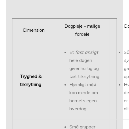
Dagpleje – mulige
Da
Dimension
fordele
Et
fast ansigt
Så
hele dagen
sy
giver hurtig og
gæ
Tryghed &
tæt tilknytning.
op
tilknytning
Hjemligt miljø
Hv
kan minde om
de
barnets egen
er
hverdag.
al
Små grupper