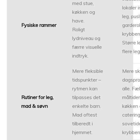
med stue,
lokaler i
køkken og
leg, pusl
have.
Fysiske rammer
gardero
Roligt
krybber
lydniveau og
Større l
færre visuelle
flere l
indtryk.
Mere fleksible
Mere s
tidspunkter –
dagspro
rytmen kan
alle. Fæ
Rutiner for leg,
tilpasses det
måltider
mad & søvn
enkelte barn.
køkken e
Mad oftest
catering
tilberedt i
sovetide
hjemmet.
krybber