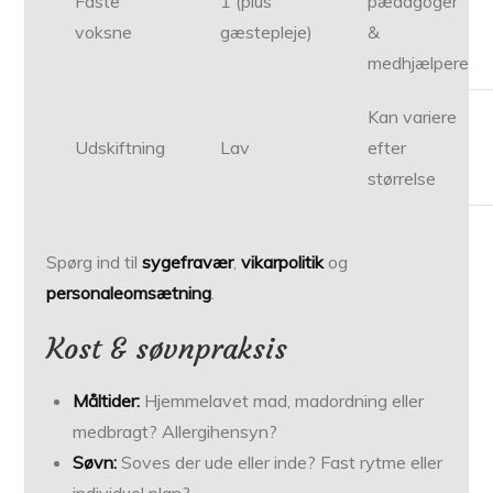
Faste
1 (plus
pædagoger
voksne
gæstepleje)
&
medhjælpere
Kan variere
Udskiftning
Lav
efter
størrelse
Spørg ind til
sygefravær
,
vikarpolitik
og
personaleomsætning
.
Kost & søvn­praksis
Måltider:
Hjemmelavet mad, madordning eller
medbragt? Allergihensyn?
Søvn:
Soves der ude eller inde? Fast rytme eller