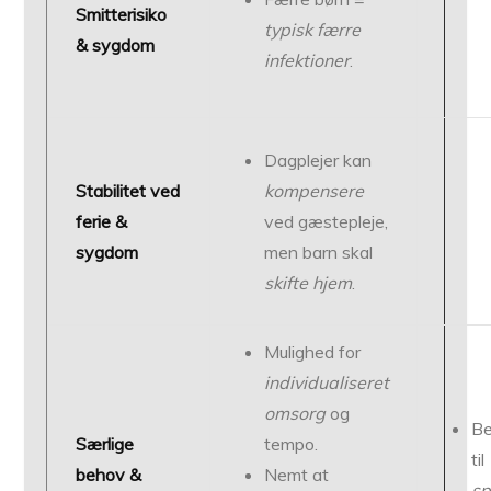
Smitterisiko
typisk færre
& sygdom
infektioner
.
Dagplejer kan
Stabilitet ved
kompensere
ferie &
ved gæstepleje,
sygdom
men barn skal
skifte hjem
.
Mulighed for
individualiseret
omsorg
og
Be
Særlige
tempo.
til
behov &
Nemt at
sp