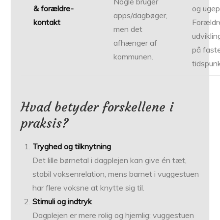
Nogle bruger
& forældre­
og ugep
apps/dagbøger,
kontakt
Foræld
men det
udvikli
afhænger af
på fast
kommunen.
tidspunk
Hvad betyder forskellene i
praksis?
Tryghed og tilknytning
Det lille børnetal i dagplejen kan give én tæt,
stabil voksenrelation, mens barnet i vuggestuen
har flere voksne at knytte sig til.
Stimuli og indtryk
Dagplejen er mere rolig og hjemlig; vuggestuen