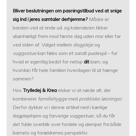
Bliver beslutningen om pasningstilbud ved at snige
sig ind i jeres samtaler derhjemme?
Måske er
barslen ved at rinde ud, og kalenderen tikker
ubønhørligt frem mod første dag uden mor eller far
ved siden af. Valget mellem
dagpleje
og
vuggestue
kan føles som et sandt puslespil – for
hvad er egentlig bedst for netop
dit
barn, og
hvordan får hele familien hverdagen til at hænge
sammen?
Hos
Trylledej & Krea
elsker vi at nørde alt, der
kombinerer
familiehygge
med
praktiske løsninger
.
Derfor dykker vi i denne artikel ned i kærlige
dagplejehjem og farverige vuggestuer, så du får
det fulde overblik over fordele og ulemper fra både
barnets og forældrenes perspektiv.