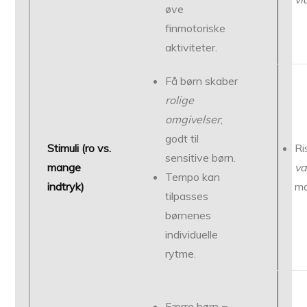
øve
finmotoriske
aktiviteter.
Få børn skaber
rolige
omgivelser
;
godt til
Stimuli (ro vs.
Ri
sensitive børn.
mange
va
Tempo kan
indtryk)
ma
tilpasses
børnenes
individuelle
rytme.
Færre børn =