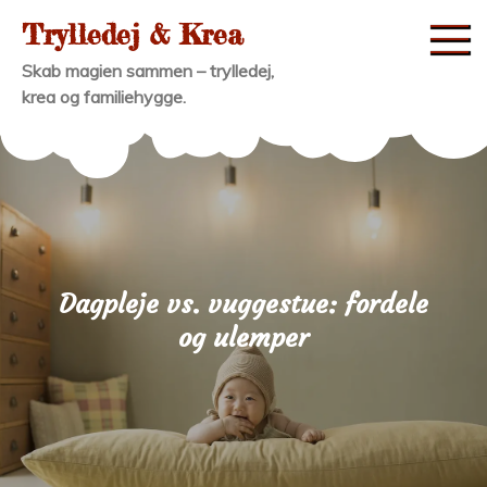
Skip
Trylledej & Krea
to
Skab magien sammen – trylledej,
content
krea og familiehygge.
Dagpleje vs. vuggestue: fordele
og ulemper