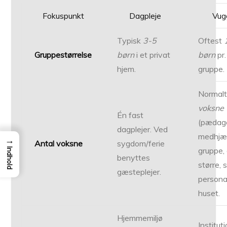
Fokuspunkt
Dagpleje
Vug
Typisk
3-5
Oftest
Gruppestørrelse
børn
i et privat
børn
pr.
hjem.
gruppe.
Normal
voksne
Én fast
(pædago
dagplejer. Ved
medhjæl
→
Antal voksne
sygdom/ferie
gruppe,
Indhold
benyttes
større, 
gæsteplejer.
persona
huset.
Hjemmemiljø
Institut