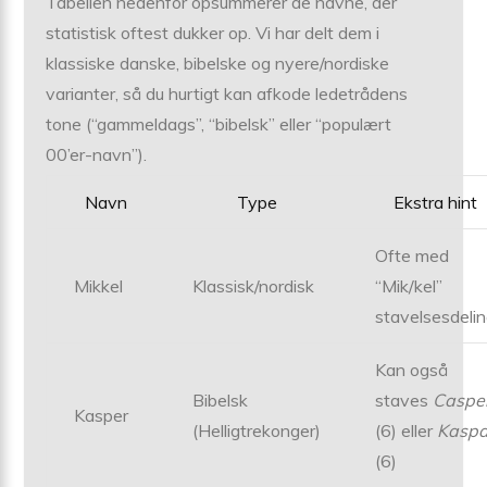
Tabellen nedenfor opsummerer de navne, der
statistisk oftest dukker op. Vi har delt dem i
klassiske danske, bibelske og nyere/nordiske
varianter, så du hurtigt kan afkode ledetrådens
tone (“gammeldags”, “bibelsk” eller “populært
00’er-navn”).
Navn
Type
Ekstra hint
Ofte med
Mikkel
Klassisk/nordisk
“Mik/kel”
stavelsesdeli
Kan også
Bibelsk
staves
Caspe
Kasper
(Helligtrekonger)
(6) eller
Kaspa
(6)