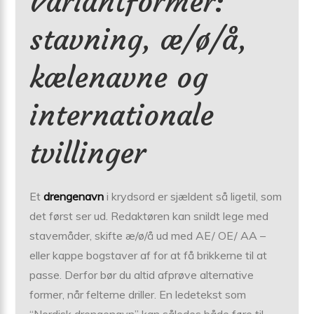
Variantformer:
stavning, æ/ø/å,
kælenavne og
internationale
tvillinger
Et
drengenavn
i krydsord er sjældent så ligetil, som
det først ser ud. Redaktøren kan snildt lege med
stavemåder, skifte æ/ø/å ud med AE/ OE/ AA –
eller kappe bogstaver af for at få brikkerne til at
passe. Derfor bør du altid afprøve alternative
former, når felterne driller. En ledetekst som
“Nordisk drengenavn” kan således både føre til