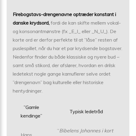
Firebogstavs-drengenavne optræder konstant i
danske krydsord,
fordi de kan skifte mellem vokal-
og konsonantmønstre (fx _E_I_ eller _N_U_). De
korte ord er derfor perfekte til at ”låse” resten af
puslespillet, når du har et par krydsende bogstaver.
Nedenfor finder du både klassiske og nyere bud –
samt små stikord, der afslører, hvordan en drilsk
ledetekst nogle gange kamuflerer selve ordet
”drengenavn” bag kulturelle eller historiske
hentydninger.
”Gamle
Typisk ledetråd
kendinge”
”
Bibelens Johannes i kort
Hans