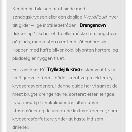
Kender du følelsen af at sidde med
søndagskrydsen eller den daglige
WordFeud
, hvor
alt glider – lige indtil ledetråden “
Drengenavn
”
dukker op? Du har ét, to eller måske fem bogstaver
på plads, men resten nægter at åbenbare sig.
Koppen med kaffe bliver kold, blyanten kortere, og
pludselig er hyggen truet.
Fortvivl ikke! På
Trylledej & Krea
elsker vi at trylle
små genveje frem – både i kreative projekter
og
i
krydsordsverdenen. I denne guide har vi samlet de
mest brugte drengenavne, sorteret efter længde,
fyldt med tip til vokalmønstre, alternative
stavemåder og de uventede kulturreferencer, som
krydsordsforfattere ynder at kaste ind som
drillerier.