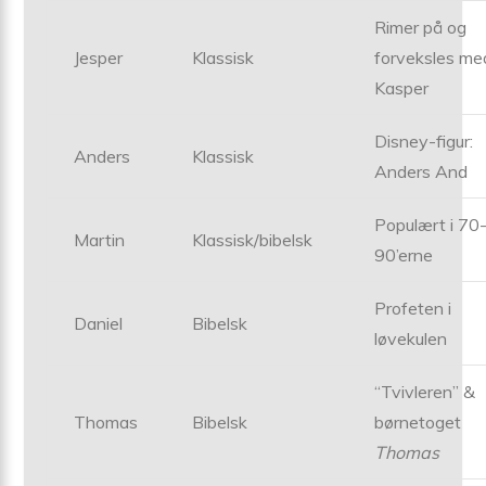
Rimer på og
Jesper
Klassisk
forveksles me
Kasper
Disney-figur:
Anders
Klassisk
Anders And
Populært i 70
Martin
Klassisk/bibelsk
90’erne
Profeten i
Daniel
Bibelsk
løvekulen
“Tvivleren” &
Thomas
Bibelsk
børnetoget
Thomas