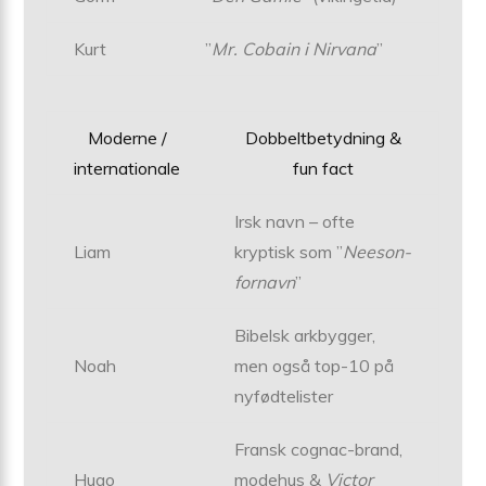
Kurt
”
Mr. Cobain i Nirvana
”
Moderne /
Dobbeltbetydning &
internationale
fun fact
Irsk navn – ofte
Liam
kryptisk som ”
Neeson-
fornavn
”
Bibelsk arkbygger,
Noah
men også top-10 på
nyfødtelister
Fransk cognac-brand,
Hugo
modehus &
Victor