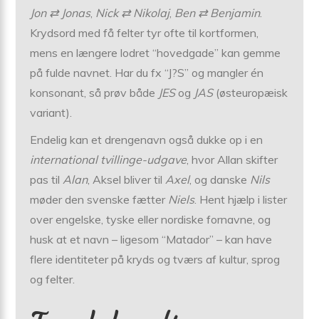
Jon ⇄ Jonas
,
Nick ⇄ Nikolaj
,
Ben ⇄ Benjamin
.
Krydsord med få felter tyr ofte til kortformen,
mens en længere lodret “hovedgade” kan gemme
på fulde navnet. Har du fx “J?S” og mangler én
konsonant, så prøv både
JES
og
JAS
(øst­europæisk
variant).
Endelig kan et drengenavn også dukke op i en
international tvillinge-udgave
, hvor Allan skifter
pas til
Alan
, Aksel bliver til
Axel
, og danske
Nils
møder den svenske fætter
Niels
. Hent hjælp i lister
over engelske, tyske eller nordiske fornavne, og
husk at et navn – ligesom “Matador” – kan have
flere identiteter på kryds og tværs af kultur, sprog
og felter.