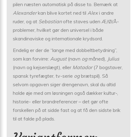
pilen næsten automatisk på disse to. Bemærk at
Alexander
kan blive kortet ned til
Alex
i andre
ruder, og at
Sebastian
ofte staves uden Æ/Ø/Å-
problemer, hvilket gør den universel i både
skandinaviske og internationale krydsord.
Endelig er der de “lange med dobbeltbetydning”,
som kan forvirre:
August
(navn
og
måned),
Julius
(navn og kejserslægt), eller
Matador
(7 bogstaver,
spansk tyrefægter, tv-serie
og
brætspil). Så
selvom opgaven siger drengenavn, skal du altid
holde øje med om løsningen også dækker kultur-,
historie- eller brandreferencer – det gør ofte
forskellen på at sidde fast og at få den sidste brik
til at falde på plads.