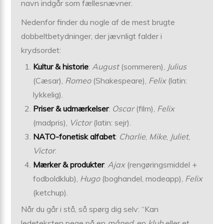
navn indgår som fællesnævner.
Nedenfor finder du nogle af de mest brugte
dobbeltbetydninger, der jævnligt falder i
krydsordet:
Kultur & historie
:
August
(sommeren),
Julius
(Cæsar),
Romeo
(Shakespeare),
Felix
(latin:
lykkelig).
Priser & udmærkelser
:
Oscar
(film),
Felix
(madpris),
Victor
(latin: sejr).
NATO-fonetisk alfabet
:
Charlie
,
Mike
,
Juliet
,
Victor
.
Mærker & produkter
:
Ajax
(rengøringsmiddel +
fodboldklub),
Hugo
(boghandel, modeapp),
Felix
(ketchup).
Når du går i stå, så spørg dig selv: “Kan
ledeteksten pege på en
måned
, en
klub
eller et