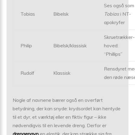
Ses også som
Tobias
Bibelsk
Tobias
i NT-
apokryfer
Skruetrækker-
Philip
Bibelsk/klassisk
hoved:
“Phillips”
Rensdyret me
Rudolf
Klassisk
den røde næs
Nogle af navnene bærer også en overført
betydning, der kan snyde: krydsordet kan hentyde
til et dyr, et værktøj eller en fiktiv figur – ikke
nødvendigvis til en levende dreng. Derfor er
drengenavn
en elastik, der kan strække sig fra