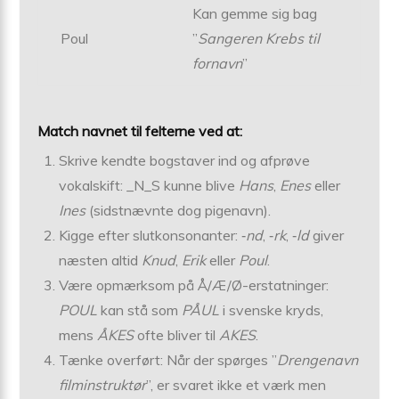
Kan gemme sig bag
Poul
”
Sangeren Krebs til
fornavn
”
Match navnet til felterne ved at:
Skrive kendte bogstaver ind og afprøve
vokalskift: _N_S kunne blive
Hans
,
Enes
eller
Ines
(sidstnævnte dog pigenavn).
Kigge efter slutkonsonanter: ‑
nd
, ‑
rk
, ‑
ld
giver
næsten altid
Knud
,
Erik
eller
Poul
.
Være opmærksom på Å/Æ/Ø-erstatninger:
POUL
kan stå som
PÅUL
i svenske kryds,
mens
ÅKES
ofte bliver til
AKES
.
Tænke overført: Når der spørges ”
Drengenavn
filminstruktør
”, er svaret ikke et værk men