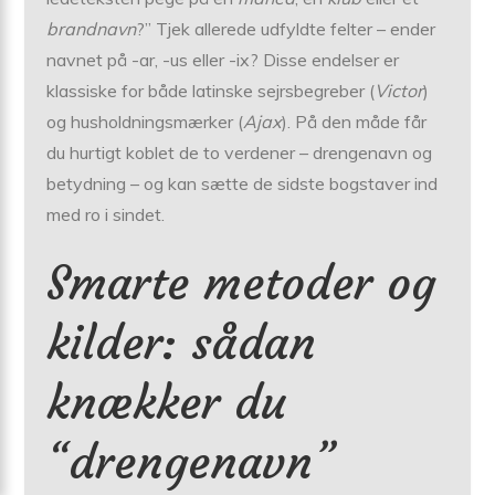
brandnavn
?” Tjek allerede udfyldte felter – ender
navnet på -ar, -us eller -ix? Disse endelser er
klassiske for både latinske sejrs­begreber (
Victor
)
og husholdnings­mærker (
Ajax
). På den måde får
du hurtigt koblet de to verdener – drengenavn og
betydning – og kan sætte de sidste bogstaver ind
med ro i sindet.
Smarte metoder og
kilder: sådan
knækker du
“drengenavn”