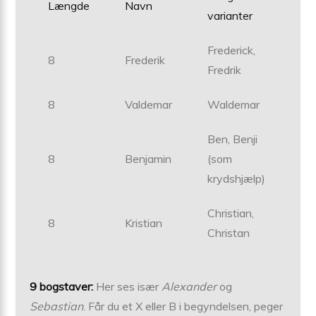
Længde
Navn
varianter
Frederick,
8
Frederik
Fredrik
8
Valdemar
Waldemar
Ben, Benji
8
Benjamin
(som
krydshjælp)
Christian,
8
Kristian
Christan
9 bogstaver:
Her ses især
Alexander
og
Sebastian
. Får du et X eller B i begyndelsen, peger