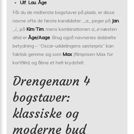
Ulf
,
Lau
,
Åge
Får du de midterste bogstaver på plads, er disse
navne ofte de første kandidater:
_a_
peger på
Jan
,
_i_
på
Kim
/
Tim
, mens kombinationen
a_e
næsten
altid er
Åge/Aage
. Brug også navnenes dobbelte
betydning – “Oscar-uddelingens søsterpris” kan
faktisk gemme sig som
Max
(filmprisen Max for
kortfilm) og åbne et helt krydsfelt.
Drengenavn 4
bogstaver:
klassiske og
moderne bud