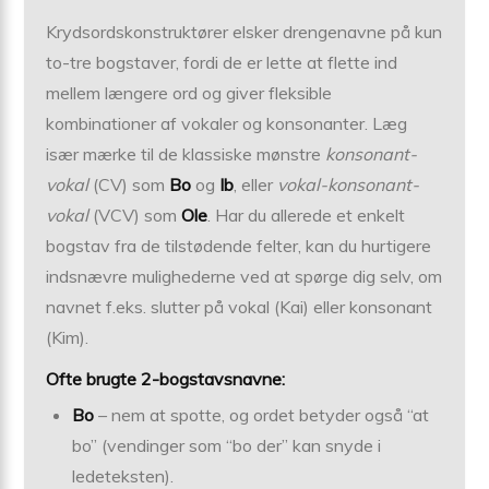
Krydsordskonstruktører elsker drengenavne på kun
to-tre bogstaver, fordi de er lette at flette ind
mellem længere ord og giver fleksible
kombinationer af vokaler og konsonanter. Læg
især mærke til de klassiske mønstre
konsonant-
vokal
(CV) som
Bo
og
Ib
, eller
vokal-konsonant-
vokal
(VCV) som
Ole
. Har du allerede et enkelt
bogstav fra de tilstødende felter, kan du hurtigere
indsnævre mulighederne ved at spørge dig selv, om
navnet f.eks. slutter på vokal (Kai) eller konsonant
(Kim).
Ofte brugte 2-bogstavsnavne:
Bo
– nem at spotte, og ordet betyder også “at
bo” (vendinger som “bo der” kan snyde i
ledeteksten).