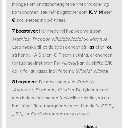
mange kombinationsmuligheder med vokaler
og
konsonanter, især når bogstaver som
K, V, M
eller
Ø
skal flettes ind på tværs.
7 bogstaver:
Her møder vi hyppige valg som
Mathias, Theodor, Nikolaj/Nicolai
og
Magnus
.
Læg mærke til, at de typisk ender på –
as
eller –
or
,
så har du ­­­–A S eller –O R som slutning, er chancen
for fuld gevinst stor. For
Nikolaj
kan du skifte C/K
og J/I for at passe ind i felterne (
Nicolaj, Niclas
).
8 bogstaver:
De mest brugte er
Frederik,
Valdemar, Benjamin, Kristian
. De fylder meget,
men indeholder mange forskellige vokaler, så du
kan “låse” flere tværgående svar. Har du fx
F R E _
_ R I _
, er
Frederik
næsten selvskrevet.
Mulige