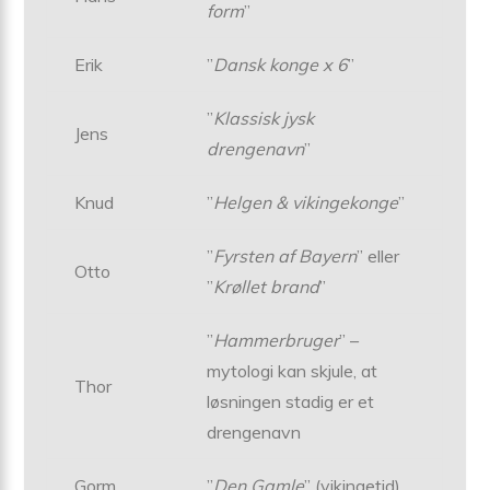
form
”
Erik
”
Dansk konge x 6
”
”
Klassisk jysk
Jens
drengenavn
”
Knud
”
Helgen & vikingekonge
”
”
Fyrsten af Bayern
” eller
Otto
”
Krøllet brand
”
”
Hammerbruger
” –
mytologi kan skjule, at
Thor
løsningen stadig er et
drengenavn
Gorm
”
Den Gamle
” (vikingetid)