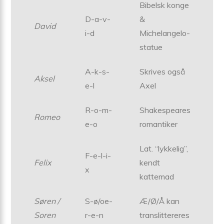
Bibelsk konge
D-a-v-
&
David
i-d
Michelangelo-
statue
A-k-s-
Skrives også
Aksel
e-l
Axel
R-o-m-
Shakespeares
Romeo
e-o
romantiker
Lat. “lykkelig”,
F-e-l-i-
Felix
kendt
x
kattemad
Søren /
S-ø/oe-
Æ/Ø/Å kan
Soren
r-e-n
translittereres