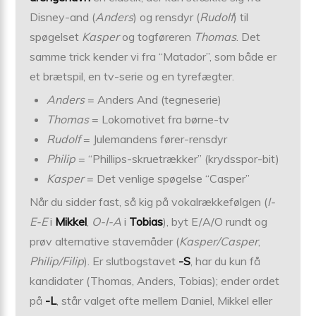
Disney-and (
Anders
) og rensdyr (
Rudolf
) til
spøgelset
Kasper
og togføreren
Thomas
. Det
samme trick kender vi fra “Matador”, som både er
et brætspil, en tv-serie og en tyrefægter.
Anders
= Anders And (tegneserie)
Thomas
= Lokomotivet fra børne-tv
Rudolf
= Julemandens fører-rensdyr
Philip
= “Phillips-skruetrækker” (krydsspor-bit)
Kasper
= Det venlige spøgelse “Casper”
Når du sidder fast, så kig på vokalrækkefølgen (
I-
E-E
i
Mikkel
,
O-I-A
i
Tobias
), byt E/A/O rundt og
prøv alternative stavemåder (
Kasper/Casper
,
Philip/Filip
). Er slutbogstavet
-S
, har du kun få
kandidater (Thomas, Anders, Tobias); ender ordet
på
-L
, står valget ofte mellem Daniel, Mikkel eller