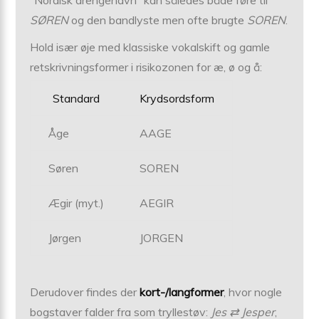
SØREN
og den bandlyste men ofte brugte
SOREN
.
Hold især øje med klassiske vokalskift og gamle
retskrivningsformer i risikozonen for æ, ø og å:
Standard
Krydsordsform
Åge
AAGE
Søren
SOREN
Ægir (myt.)
AEGIR
Jørgen
JORGEN
Derudover findes der
kort-/langformer
, hvor nogle
bogstaver falder fra som tryllestøv:
Jes ⇄ Jesper
,