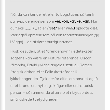
Når du kun kender ét eller to bogstaver, så tænk
på hyppige endelser som
-er, -on, -ar, -el, -an
. Har
du f.eks. _ _ R _ R, er
Pet
er
eller
Niel
s
oplagte gæt.
Vær også opmærksom på konsonant­doublinger (gg
i Viggo) – de afslører hurtigt navnet.
Husk desuden, at et “drengenavn” i ledeteksten
sagtens kan være en kulturel reference: Oscar
(filmpris), David (Michelangelos statue), Romeo
(tragisk elsker) eller Felix (kattefoder &
lykkebringende). Tjek derfor altid, om navnet også
er et brand, en mytologisk figur eller en historisk
person – så rammer du oftere plet i krydsordets
små luskede tvetydigheder.