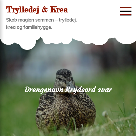
Skip
Trylledej & Krea
to
Skab magien sammen – trylledej,
content
krea og familiehygge.
Drengenavn Krydsord svar