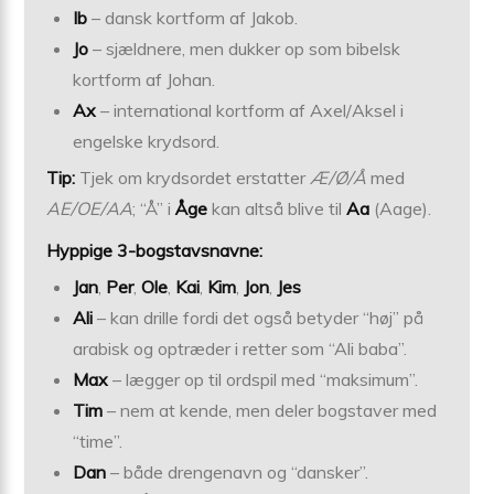
Ib
– dansk kortform af Jakob.
Jo
– sjældnere, men dukker op som bibelsk
kortform af Johan.
Ax
– international kortform af Axel/Aksel i
engelske krydsord.
Tip:
Tjek om krydsordet erstatter
Æ/Ø/Å
med
AE/OE/AA
; “Å” i
Åge
kan altså blive til
Aa
(Aage).
Hyppige 3-bogstavsnavne:
Jan
,
Per
,
Ole
,
Kai
,
Kim
,
Jon
,
Jes
Ali
– kan drille fordi det også betyder “høj” på
arabisk og optræder i retter som “Ali baba”.
Max
– lægger op til ordspil med “maksimum”.
Tim
– nem at kende, men deler bogstaver med
“time”.
Dan
– både drengenavn og “dansker”.