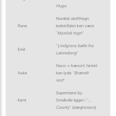
Hugo
Nordisk skrifttegn:
Rune
ledetråden kan være
”
Mystisk tegn
”
”
Lindgrens bølle fra
Emil
Lønneberg
”
Navn + træsort; hintet
Aske
kan lyde ”
Brændt
rest
”
Supermans by
Kent
Smallville ligger i ”
…
County
” (slægtsnavn)