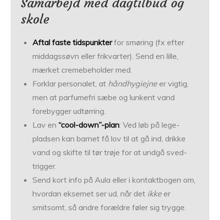
Samarbejd med dagtilbud og
skole
Aftal faste tidspunkter
for smøring (fx efter
middagssøvn eller frikvarter). Send en lille,
mærket creme­beholder med.
Forklar personalet, at
håndhygiejne
er vigtig,
men at parfume­fri sæbe og lunkent vand
forebygger udtørring.
Lav en
“cool-down”-plan
: Ved løb på lege­
pladsen kan barnet få lov til at gå ind, drikke
vand og skifte til tør trøje for at undgå sved­
trigger.
Send kort info på Aula eller i kontakt­bogen om,
hvordan eksemet ser ud, når det
ikke
er
smitsomt, så andre forældre føler sig trygge.