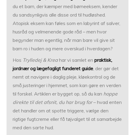
du et barn, der kæmper med børneeksem, kender
du sandsynligvis alle disse ord til hudløshed.
Atopisk eksem kan føles som en labyrint af salver,
husråd og velmenende gode råd – men hvor
begynder man egentlig, når man bare vil give sit
barn ro i huden og mere overskud i hverdagen?
Hos
Trylledej & Krea
har vi samlet en
praktisk,
jordnær og læge­fagligt funderet guide
, der gør det
nemt at navigere i daglig pleje, kløe­kontrol og de
små justeringer i hjemmet, som kan gøre en verden
til forskel. Artiklen er bygget op, så du kan
hoppe
direkte til det afsnit, du har brug for
– hvad enten
det handler om at spotte triggere, vælge den
rigtige fugt­creme eller få tøjvalget til at samarbejde
med den sarte hud.