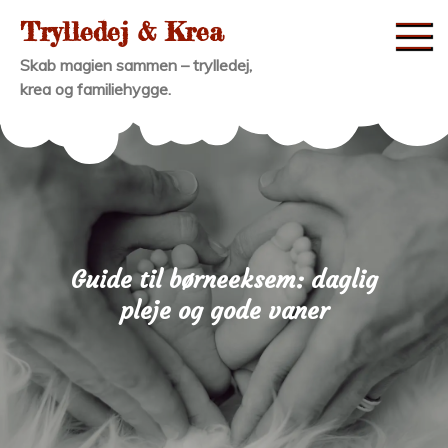
Skip
Trylledej & Krea
to
Skab magien sammen – trylledej,
content
krea og familiehygge.
Guide til børneeksem: daglig
pleje og gode vaner