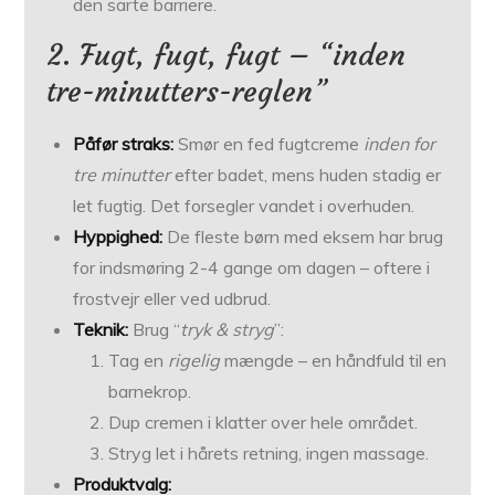
den sarte barriere.
2. Fugt, fugt, fugt – “inden
tre-minutters-reglen”
Påfør straks:
Smør en fed fugtcreme
inden for
tre minutter
efter badet, mens huden stadig er
let fugtig. Det forsegler vandet i overhuden.
Hyppighed:
De fleste børn med eksem har brug
for indsmøring 2-4 gange om dagen – oftere i
frostvejr eller ved udbrud.
Teknik:
Brug “
tryk & stryg
”:
Tag en
rigelig
mængde – en håndfuld til en
barnekrop.
Dup cremen i klatter over hele området.
Stryg let i hårets retning, ingen massage.
Produktvalg: