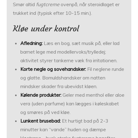
Smør altid
fugtcreme
ovenpå, når steroidlaget er
trukket ind (typisk efter 10-15 min.).
Kløe under kontrol
Afledning:
Læs en bog, sæt musik på, eller lad
barnet lege med modellervoks/trylledej;
aktivitet styrer tankerne væk fra irritationen.
Korte negle og sovehandsker:
Fil neglene runde
og glatte. Bomuldshandsker om natten
mindsker skader fra ubevidst kløen.
Kølende produkter:
Geler med menthol eller aloe
vera (uden parfume) kan lægges i køleskabet
og smøres på ved kløe.
Lunkent brusebad:
Et hurtigt bad på 2-3
minutter kan “vande” huden og dæmpe