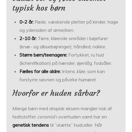
typisk hos børn
0-2 år:
Røde, væskende pletter på kinder, hage
og ydersiden af arme/ben.
2-10 år:
Tørre, kløende områder i bøjefurer
(knæ- og albuebøjninger), håndled, nakke.
Større børn/teenagere:
Fortykket, ru hud
(lichenifikation) på hænder, øjenlåg, fodsåler.
Fælles for alle aldre:
Intens
kløe
, som kan
forstyrre søvnen og påvirke humøret.
Hvorfor er huden sårbar?
Mange børn med atopisk eksem mangler nok af
fedtstoffet
ceramid
i overhuden samt har en
genetisk tendens
til ”utætte” hudceller. Når