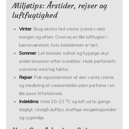
Miljøtips: Årstider, rejser og
luftfugtighed
Vinter
: Brug ekstra fed creme (vand-i-olie)
morgen og aften. Overvej en lille luft­fugter i
børneværelset, hvis indeklimaet er tørt.
Sommer
: Let bomuld, solhat og hyppige skyl
under bruseren efter sved/klor. Husk parfumefri
sol­creme med høj faktor.
Rejser
: Pak rejse­størrelser af den vante creme,
og medbring et vaskemiddel uden parfume i en
lille pose til hotel­vask.
Indeklima
: Hold 20-22 °C og luft ud to gange
dagligt. Undgå duftlys, kraftige rengørings­midler
og ryge­miljø.