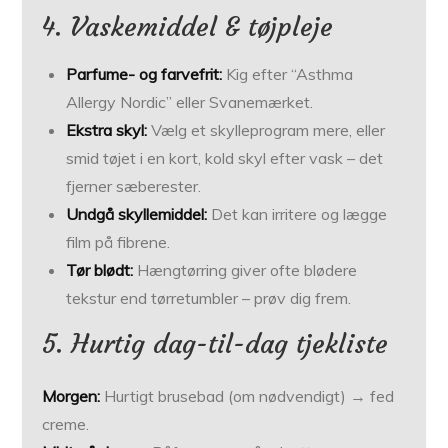
4. Vaskemiddel & tøjpleje
Parfume- og farvefrit:
Kig efter “Asthma
Allergy Nordic” eller Svanemærket.
Ekstra skyl:
Vælg et skylleprogram mere, eller
smid tøjet i en kort, kold skyl efter vask – det
fjerner sæberester.
Undgå skyllemiddel:
Det kan irritere og lægge
film på fibrene.
Tør blødt:
Hængtørring giver ofte blødere
tekstur end tørretumbler – prøv dig frem.
5. Hurtig dag-til-dag tjekliste
Morgen:
Hurtigt brusebad (om nødvendigt) → fed
creme.