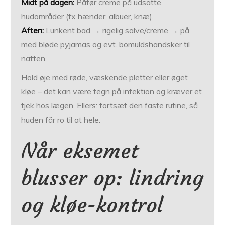
Midt på dagen:
Påfør creme på udsatte
hudområder (fx hænder, albuer, knæ).
Aften:
Lunkent bad → rigelig salve/creme → på
med bløde pyjamas og evt. bomuldshandsker til
natten.
Hold øje med røde, væskende pletter eller øget
kløe – det kan være tegn på infektion og kræver et
tjek hos lægen. Ellers: fortsæt den faste rutine, så
huden får ro til at hele.
Når eksemet
blusser op: lindring
og kløe-kontrol