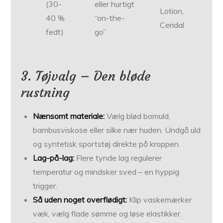
(30-
eller hurtigt
Lotion,
40 %
“on-the-
Ceridal
fedt)
go”
3. Tøjvalg – Den bløde
rustning
Nænsomt materiale:
Vælg blød bomuld,
bambusviskose eller silke nær huden. Undgå uld
og syntetisk sportstøj direkte på kroppen.
Lag-på-lag:
Flere tynde lag regulerer
temperatur og mindsker sved – en hyppig
trigger.
Så uden noget overflødigt:
Klip vaskemærker
væk, vælg flade sømme og løse elastikker.