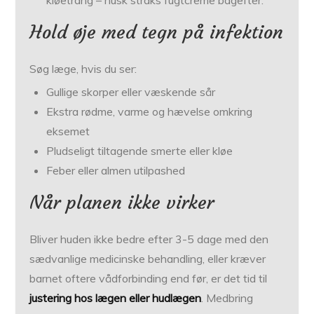
kløetrang – husk straks fugtcreme bagefter.
Hold øje med tegn på infektion
Søg læge, hvis du ser:
Gullige skorper eller væskende sår
Ekstra rødme, varme og hævelse omkring
eksemet
Pludseligt tiltagende smerte eller kløe
Feber eller almen utilpashed
Når planen ikke virker
Bliver huden ikke bedre efter 3-5 dage med den
sædvanlige medicinske behandling, eller kræver
barnet oftere vådforbinding end før, er det tid til
justering hos lægen eller hudlægen
. Medbring