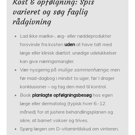
Kost & opfølgning: Spis
varieret og søg faglig
rådgivning
Lad ikke mælke-, æg- eller nødde­produkter
forsvinde fra kosten
uden
at have talt med
læge eller klinisk diætist; unødige udelukkelser
kan give nærings­mangler.
Vær nysgerrig på
mulige sammenhænge
, men
før mad-dagbog i mindst to uger, før I drager
konklusioner – og tag den med til kontrol.
Book
planlagte opfølgnings­besøg
hos egen
læge eller dermatolog (typisk hver 6.-12.
måned) for at justere behandlings­planen og
sikre, at barnet vokser og trives.
Spørg lægen om D-vitamin­tilskud om vinteren,