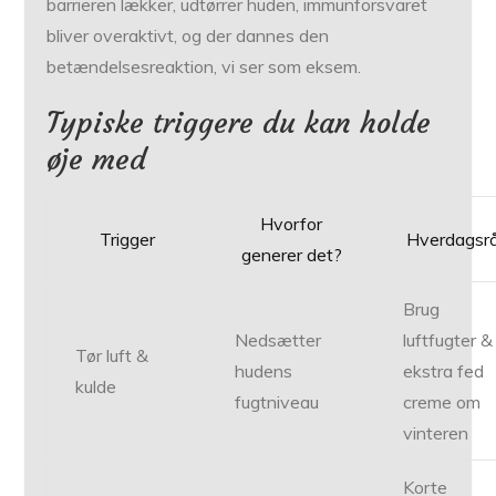
barrieren lækker, udtørrer huden, immunforsvaret
bliver overaktivt, og der dannes den
betændelsesreaktion, vi ser som eksem.
Typiske triggere du kan holde
øje med
Hvorfor
Trigger
Hverdagsr
generer det?
Brug
Nedsætter
luftfugter &
Tør luft &
hudens
ekstra fed
kulde
fugtniveau
creme om
vinteren
Korte