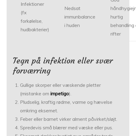
Infektioner
Nedsat
håndhygiej
(fx
immunbalance
hurtig
forkølelse,
i huden
behandling 
hudbakterier)
rifter
Tegn på infektion eller svær
forværring
Gullige skorper eller væskende pletter
(mistanke om
impetigo
).
Pludselig, kraftig rødme, varme og hævelse
omkring eksemet.
Feber eller barnet virker alment påvirket/sløjt.
Spredevis små blærer med væske eller pus.