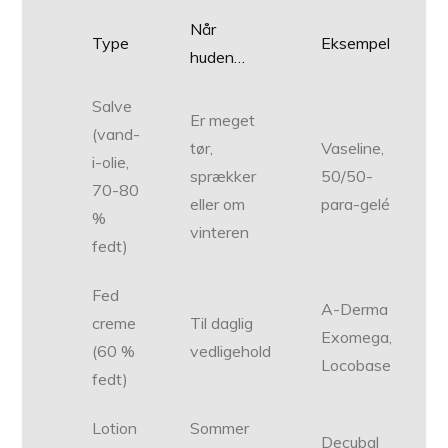
Når
Type
Eksempel
huden…
Salve
Er meget
(vand-
tør,
Vaseline,
i-olie,
sprækker
50/50-
70-80
eller om
para-gelé
%
vinteren
fedt)
Fed
A-Derma
creme
Til daglig
Exomega,
(60 %
vedligehold
Locobase
fedt)
Lotion
Sommer
Decubal