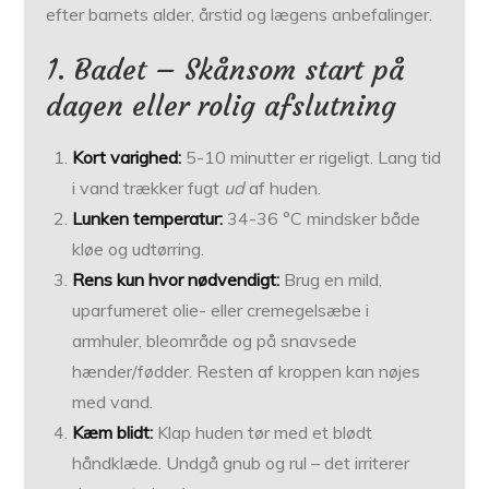
efter barnets alder, årstid og lægens anbefalinger.
1. Badet – Skånsom start på
dagen eller rolig afslutning
Kort varighed:
5-10 minutter er rigeligt. Lang tid
i vand trækker fugt
ud
af huden.
Lunken temperatur:
34-36 °C mindsker både
kløe og udtørring.
Rens kun hvor nødvendigt:
Brug en mild,
uparfumeret olie- eller cremegelsæbe i
armhuler, bleområde og på snavsede
hænder/fødder. Resten af kroppen kan nøjes
med vand.
Kæm blidt:
Klap huden tør med et blødt
håndklæde. Undgå gnub og rul – det irriterer