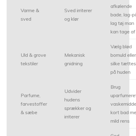
afkølende
Varme &
Sved irriterer
bade, lag-p
sved
og klør
lag tøj man
kan tage af
Vælg blød
Uld & grove
Mekanisk
bomuld elle
tekstiler
gnidning
silke tættes
på huden
Brug
Udvider
Parfume,
uparfumere
hudens
farvestoffer
vaskemidde
sprækker og
& sæbe
kort bad m
irriterer
mild rens
God