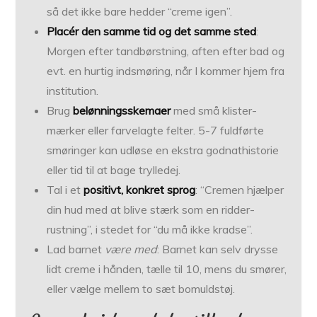
så det ikke bare hedder “creme igen”.
Placér den samme tid og det samme sted
:
Morgen efter tandbørstning, aften efter bad og
evt. en hurtig indsmøring, når I kommer hjem fra
institution.
Brug
belønnings­skemaer
med små klister­
mærker eller farvelagte felter. 5-7 fuld­førte
smøringer kan udløse en ekstra godnathistorie
eller tid til at bage trylledej.
Tal i et
positivt, konkret sprog
: “Cremen hjælper
din hud med at blive stærk som en ridder­
rustning”, i stedet for “du må ikke kradse”.
Lad barnet
være med
: Barnet kan selv drysse
lidt creme i hånden, tælle til 10, mens du smører,
eller vælge mellem to sæt bomulds­tøj.