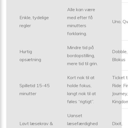
Alle kan være
Enkle, tydelige
med efter få
Uno, Qw
regler
minutters
forklaring.
Mindre tid på
Hurtig
Dobble,
bordopstilling,
opsætning
Blokus
mere tid til grin.
Kort nok til at
Ticket 
Spilletid 15-45
holde fokus,
Ride: Fi
minutter
langt nok til at
Journey
føles “rigtigt”.
Kingdo
Uanset
Lavt læsekrav &
læsefærdighed
Dixit,