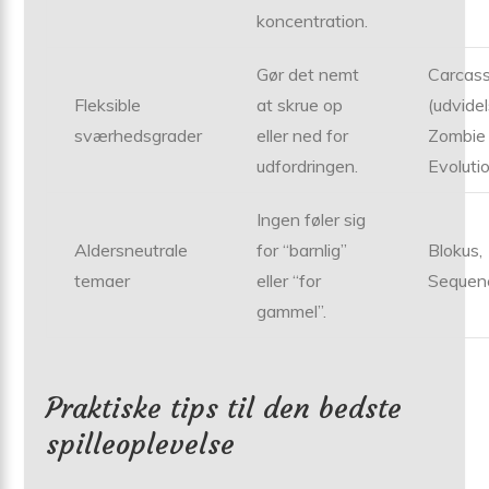
koncentration.
Gør det nemt
Carcas
Fleksible
at skrue op
(udvidel
sværhedsgrader
eller ned for
Zombie
udfordringen.
Evoluti
Ingen føler sig
Aldersneutrale
for “barnlig”
Blokus,
temaer
eller “for
Sequen
gammel”.
Praktiske tips til den bedste
spilleoplevelse