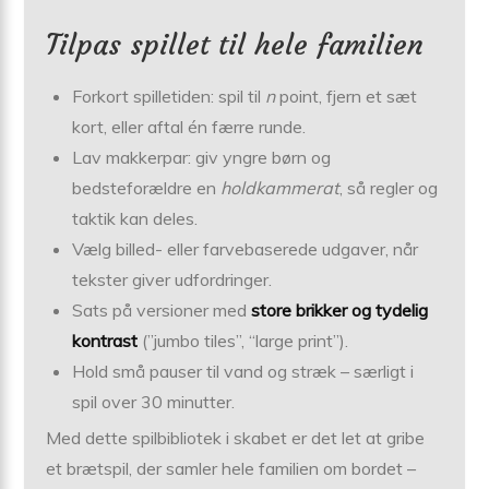
Tilpas spillet til hele familien
Forkort spilletiden: spil til
n
point, fjern et sæt
kort, eller aftal én færre runde.
Lav makkerpar: giv yngre børn og
bedsteforældre en
holdkammerat
, så regler og
taktik kan deles.
Vælg billed- eller farvebaserede udgaver, når
tekster giver udfordringer.
Sats på versioner med
store brikker og tydelig
kontrast
(”jumbo tiles”, “large print”).
Hold små pauser til vand og stræk – særligt i
spil over 30 minutter.
Med dette spilbibliotek i skabet er det let at gribe
et brætspil, der samler hele familien om bordet –