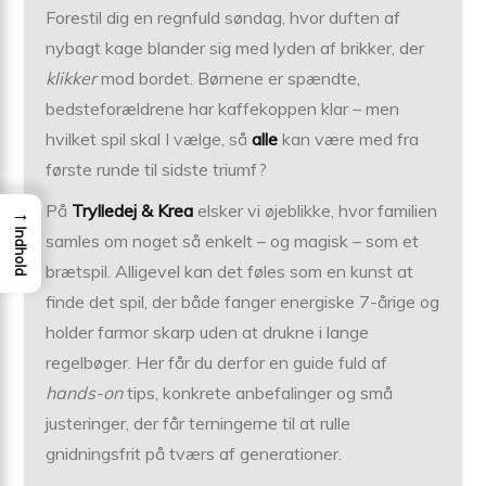
Forestil dig en regnfuld søndag, hvor duften af
nybagt kage blander sig med lyden af brikker, der
klikker
mod bordet. Børnene er spændte,
bedsteforældrene har kaffekoppen klar – men
hvilket spil skal I vælge, så
alle
kan være med fra
første runde til sidste triumf?
På
Trylledej & Krea
elsker vi øjeblikke, hvor familien
→
Indhold
samles om noget så enkelt – og magisk – som et
brætspil. Alligevel kan det føles som en kunst at
finde det spil, der både fanger energiske 7-årige og
holder farmor skarp uden at drukne i lange
regelbøger. Her får du derfor en guide fuld af
hands-on
tips, konkrete anbefalinger og små
justeringer, der får terningerne til at rulle
gnidningsfrit på tværs af generationer.