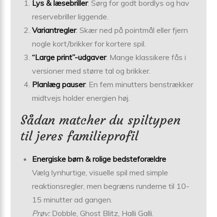
Lys & læsebriller
: Sørg for godt bordlys og hav
reservebriller liggende.
Variantregler
: Skær ned på pointmål eller fjern
nogle kort/brikker for kortere spil.
“Large print”-udgaver
: Mange klassikere fås i
versioner med større tal og brikker.
Planlæg pauser
: En fem minutters benstrækker
midtvejs holder energien høj.
Sådan matcher du spiltypen
til jeres familieprofil
Energiske børn & rolige bedsteforældre
Vælg lynhurtige, visuelle spil med simple
reaktionsregler, men begræns runderne til 10-
15 minutter ad gangen.
Prøv:
Dobble, Ghost Blitz, Halli Galli.