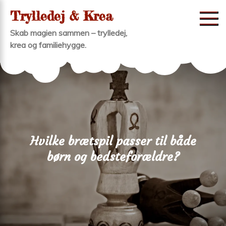
Skip
Trylledej & Krea
to
Skab magien sammen – trylledej,
content
krea og familiehygge.
Hvilke brætspil passer til både
børn og bedsteforældre?