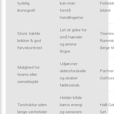
tydelig
kan man
Forbidd
ikonografi
forstå
Island
handlingerne.
Let at gribe for
Store, taktile
Triomin
små hænder
brikker & god
Rummik
og ømme
farvekontrast
(large ti
fingre.
Udjævner
Mulighed for
aldersforskelle
Partner
teams eller
og skaber
Outfox
samarbejde
fællesskab.
Holder både
Turstruktur uden
børns energi
Halli Gall
lange ventetider
og seniorers
Set