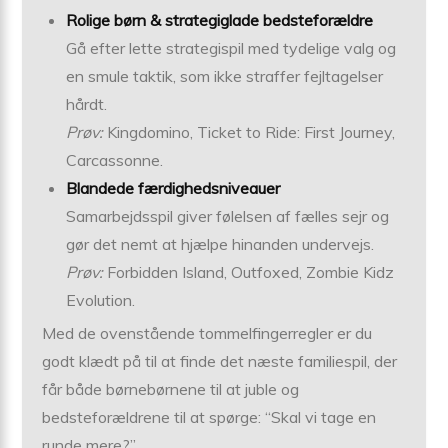
Rolige børn & strategiglade bedsteforældre
Gå efter lette strategispil med tydelige valg og
en smule taktik, som ikke straffer fejltagelser
hårdt.
Prøv:
Kingdomino, Ticket to Ride: First Journey,
Carcassonne.
Blandede færdighedsniveauer
Samarbejdsspil giver følelsen af fælles sejr og
gør det nemt at hjælpe hinanden undervejs.
Prøv:
Forbidden Island, Outfoxed, Zombie Kidz
Evolution.
Med de ovenstående tommelfingerregler er du
godt klædt på til at finde det næste familiespil, der
får både børnebørnene til at juble og
bedsteforældrene til at spørge: “Skal vi tage en
runde mere?”