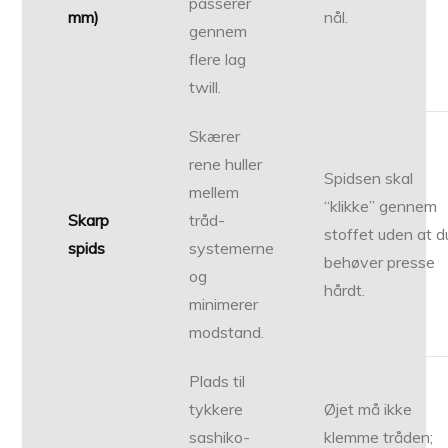
passerer
mm)
nål.
gennem
flere lag
twill.
Skærer
rene huller
Spidsen skal
mellem
“klikke” gennem
Skarp
tråd­
stoffet uden at d
spids
systemerne
behøver presse
og
hårdt.
minimerer
modstand.
Plads til
tykkere
Øjet må ikke
sashiko-
klemme tråden;