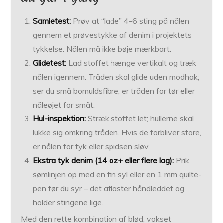
Samle­test:
Prøv at “lade” 4-6 sting på nålen
gennem et prøve­stykke af denim i projektets
tykkelse. Nålen må ikke bøje mærkbart.
Glide­test:
Lad stoffet hænge vertikalt og træk
nålen igennem. Tråden skal glide uden modhak;
ser du små bomulds­fibre, er tråden for tør eller
nåle­øjet for småt.
Hul-inspektion:
Stræk stoffet let; hullerne skal
lukke sig omkring tråden. Hvis de forbliver store,
er nålen for tyk eller spidsen sløv.
Ekstra tyk denim (14 oz+ eller flere lag):
Prik
søm­linjen op med en fin syl eller en 1 mm quilte-
pen før du syr – det aflaster håndleddet og
holder stingene lige.
Med den rette kombination af blød, vokset