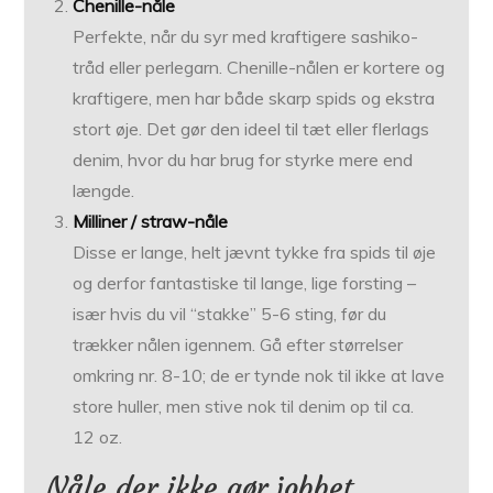
Chenille-nåle
Perfekte, når du syr med kraftigere sashiko-
tråd eller perlegarn. Chenille-nålen er kortere og
kraftigere, men har både skarp spids og ekstra
stort øje. Det gør den ideel til tæt eller flerlags
denim, hvor du har brug for styrke mere end
længde.
Milliner / straw-nåle
Disse er lange, helt jævnt tykke fra spids til øje
og derfor fantastiske til lange, lige forsting –
især hvis du vil “stakke” 5-6 sting, før du
trækker nålen igennem. Gå efter størrelser
omkring nr. 8-10; de er tynde nok til ikke at lave
store huller, men stive nok til denim op til ca.
12 oz.
Nåle der ikke gør jobbet