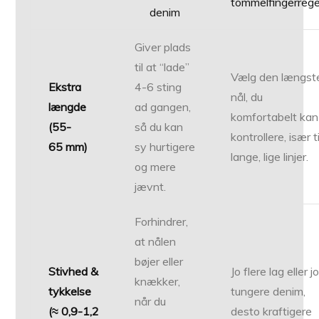
tommelfingerrege
denim
Giver plads
til at “lade”
Vælg den længst
Ekstra
4-6 sting
nål, du
længde
ad gangen,
komfortabelt kan
(55-
så du kan
kontrollere, især ti
65 mm)
sy hurtigere
lange, lige linjer.
og mere
jævnt.
Forhindrer,
at nålen
bøjer eller
Stivhed &
Jo flere lag eller j
knækker,
tykkelse
tungere denim,
når du
(≈ 0,9-1,2
desto kraftigere