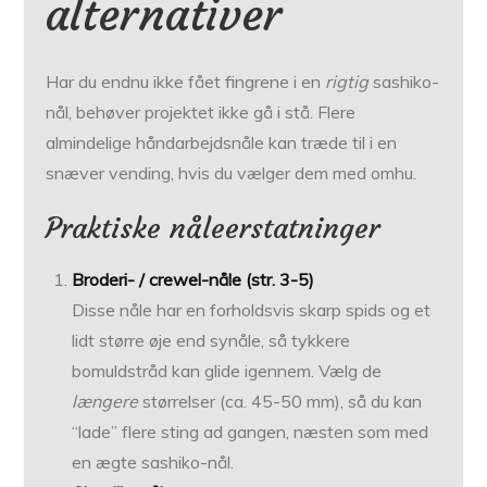
alternativer
Har du endnu ikke fået fingrene i en
rigtig
sashiko-
nål, behøver projektet ikke gå i stå. Flere
almindelige håndarbejdsnåle kan træde til i en
snæver vending, hvis du vælger dem med omhu.
Praktiske nåleerstatninger
Broderi- / crewel-nåle (str. 3-5)
Disse nåle har en forholdsvis skarp spids og et
lidt større øje end synåle, så tykkere
bomuldstråd kan glide igennem. Vælg de
længere
størrelser (ca. 45-50 mm), så du kan
“lade” flere sting ad gangen, næsten som med
en ægte sashiko-nål.