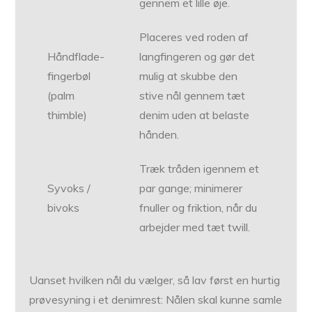
gennem et lille øje.
Placeres ved roden af
Håndflade-
langfingeren og gør det
fingerbøl
mulig at skubbe den
(palm
stive nål gennem tæt
thimble)
denim uden at belaste
hånden.
Træk tråden igennem et
Syvoks /
par gange; minimerer
bivoks
fnuller og friktion, når du
arbejder med tæt twill.
Uanset hvilken nål du vælger, så lav først en hurtig
prøvesyning i et denimrest: Nålen skal kunne samle