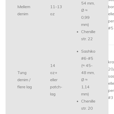
54 mm,
Mellem
11-13
bo
Ø ≈
denim
oz
ell
0,99
per
mm)
#5
Chenille
str. 22
Sashiko
#6-#5
kra
14
(≈ 45-
20
Tung
oz+
48 mm,
sa
denim /
eller
Ø ≈
ell
flere lag
patch-
1,14
per
lag
mm)
#3
Chenille
str. 20