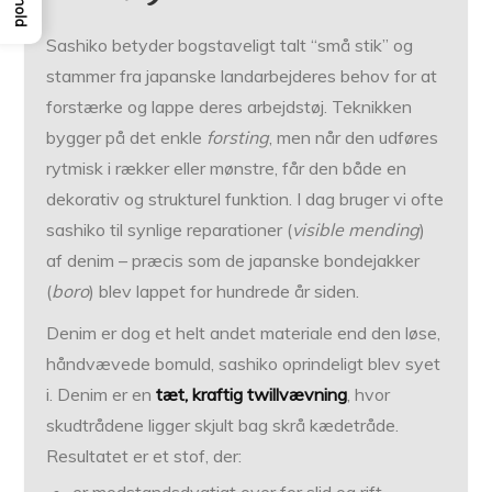
Indhold
Sashiko betyder bogstaveligt talt “små stik” og
stammer fra japanske landarbejderes behov for at
forstærke og lappe deres arbejdstøj. Teknikken
bygger på det enkle
forsting
, men når den udføres
rytmisk i rækker eller mønstre, får den både en
dekorativ og strukturel funktion. I dag bruger vi ofte
sashiko til synlige reparationer (
visible mending
)
af denim – præcis som de japanske bondejakker
(
boro
) blev lappet for hundrede år siden.
Denim er dog et helt andet materiale end den løse,
håndvævede bomuld, sashiko oprindeligt blev syet
i. Denim er en
tæt, kraftig twillvævning
, hvor
skudtrådene ligger skjult bag skrå kædetråde.
Resultatet er et stof, der: