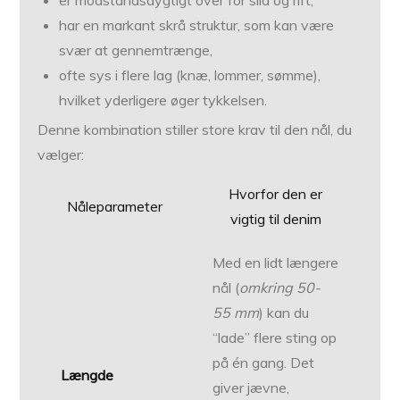
er modstandsdygtigt over for slid og rift,
har en markant skrå struktur, som kan være
svær at gennemtrænge,
ofte sys i flere lag (knæ, lommer, sømme),
hvilket yderligere øger tykkelsen.
Denne kombination stiller store krav til den nål, du
vælger:
Hvorfor den er
Nåleparameter
vigtig til denim
Med en lidt længere
nål (
omkring 50-
55 mm
) kan du
“lade” flere sting op
på én gang. Det
Længde
giver jævne,