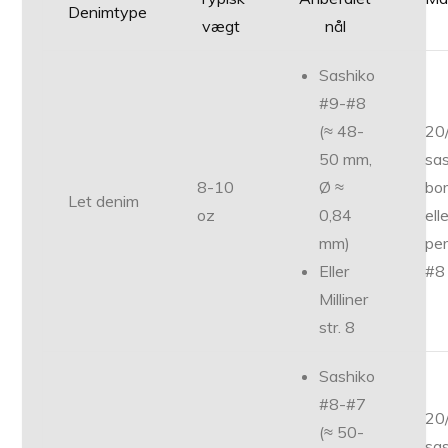
Denimtype
vægt
nål
Sashiko
#9-#8
(≈ 48-
20
50 mm,
sa
8-10
Ø ≈
bo
Let denim
oz
0,84
ell
mm)
per
Eller
#8
Milliner
str. 8
Sashiko
#8-#7
20
(≈ 50-
sa