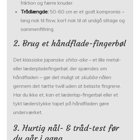
friktion og færre knuder.
Trådlængde:
50-60 cm er et godt kompromis –
lang nok til flow, kort nok til at undgå slitage og
sammenfiltring.
2. Brug et håndflade-fingerbøl
Det klassiske japanske
shita-ake
– et lille metal-
eller læder­plade­fingerbøl, der spændes om
håndfladen – gør det muligt at
skubbe
nålen
gennem det tætte twill uden at belaste fingrene.
Har du ikke et, kan et læderlap-fingerbøl eller et
tykt læder­stykke tapet på håndfladen gøre
underværket.
3. Hurtig nål- & tråd-test før
du går i gang