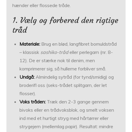
hænder eller flossede tråde.
1. Vælg og forbered den rigtige
tråd
Materiale:
Brug en blød, langfibret bomuldstråd
– klassisk
sashiko-tråd
eller perlegarn (nr. 8-
12). De er stærke nok til denim, men
komprimerer sig, så hullerne forbliver små.
Undgå:
Almindelig sytråd (for tynd/smidig) og
broderifl oss (seks-trådet splitgarn, der let
flosser).
Voks tråden:
Træk den 2-3 gange gennem
bivoks eller en tråd­voksblok, og smelt voksen
ind med et hurtigt stryg med hårtørrer eller
strygejern (mellem­lag papir). Resultat: mindre