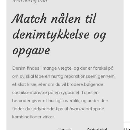
med nål og tråd
.
Match nålen til
denimtykkelse og
opgave
Denim findes i mange vægte, og der er forskel på
om du skal løbe en hurtig reparationssøm gennem
et slidt knæ, eller om du vil brodere bølgende
sashiko-mønstre på en rygpanel. Tabellen
herunder giver et hurtigt overblik, og under den
finder du uddybende tips til
hvorfor
netop de
kombinationer virker.
Typisk
Anbefalet
Ma