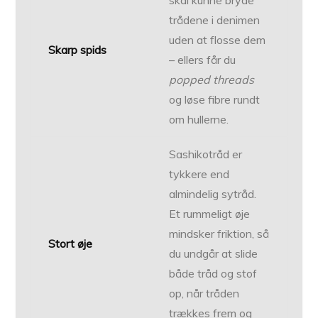
skal kunne bryde
trådene i denimen
uden at flosse dem
Skarp spids
– ellers får du
popped threads
og løse fibre rundt
om hullerne.
Sashikotråd er
tykkere end
almindelig sytråd.
Et rummeligt øje
mindsker friktion, så
Stort øje
du undgår at slide
både tråd og stof
op, når tråden
trækkes frem og