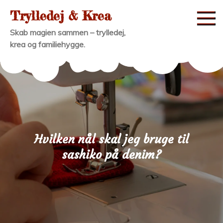
Skip
Trylledej & Krea
to
Skab magien sammen – trylledej,
content
krea og familiehygge.
Hvilken nål skal jeg bruge til
sashiko på denim?