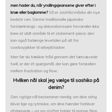
men hader du, når yndlingsjeansene giver efter i
knæ eller baglomme?
Så er
sashiko
måske din nye
bedste ven. Denne traditionelle japanske
forstærknings- og dekorationssøm forvandler ikke
bare et slidt område til et statement-piece; den
kan også forlænge levetiden på alt fra
cowboyjakker til arbejdstasker.
Men før du trækker tråd gennem det tætvævede
twill, er der ét spørgsmål, der kan gøre forskellen
mellem frustration og flow:
Hvilken nål skal jeg vælge til sashiko på
denim?
Den
rigtige
nål bestemmer nemlig, om dine sting
bliver lige og rytmiske, om dine hænder forbliver
afslappede – og om stoffet holder til mange flere