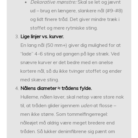
Dekorative mønstre:
Skal se let og jævnt
ud – brug en længere, slankere nål (#9-#8)
og lidt finere tråd. Det giver mindre træk i
stoffet og mere rytmiske sting.
Lige linjer vs. kurver.
En lang nål (50 mm+) giver dig mulighed for at
“lade” 4-6 sting ad gangen på lige stræk. Ved
snævre kurver er det bedre med en anelse
kortere nål, så du ikke tvinger stoffet og ender
med skæve sting.
Nålens diameter ≈ trådens fylde.
Hullerne, nålen laver, skal netop være store nok
til, at tråden glider igennem
uden
at flosse –
men ikke større. Som tommelfingerregel:
nåleøjet må aldrig være meget bredere end
tråden. Så lukker denimfibrene sig pænt om