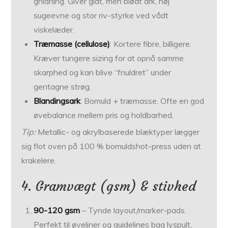
gnidning. Giver glat, men blødt ark, høj
sugeevne og stor riv-styrke ved vådt
viskelæder.
Træmasse (cellulose)
: Kortere fibre, billigere.
Kræver tungere sizing for at opnå samme
skarphed og kan blive “fnuldret” under
gentagne strøg.
Blandingsark
: Bomuld + træmasse. Ofte en god
øvebalance mellem pris og holdbarhed.
Tip:
Metallic- og akrylbaserede blæktyper lægger
sig flot oven på 100 % bomuldshot-press uden at
krakelere.
4. Gramvægt (gsm) & stivhed
90-120 gsm
– Tynde layout/marker-pads.
Perfekt til øveliner og guidelines bag lyspult,