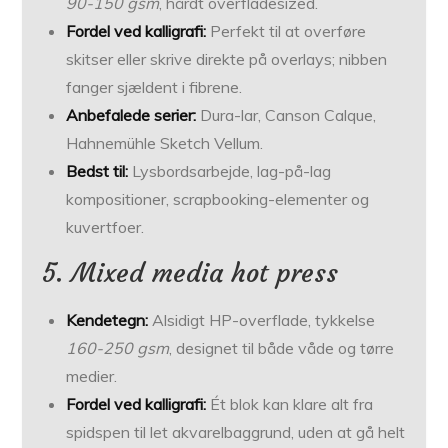
90-150 gsm
, hårdt overfladesized.
Fordel ved kalligrafi:
Perfekt til at overføre
skitser eller skrive direkte på overlays; nibben
fanger sjældent i fibrene.
Anbefalede serier:
Dura-lar, Canson Calque,
Hahnemühle Sketch Vellum.
Bedst til:
Lysbordsarbejde, lag-på-lag
kompositioner, scrapbooking-elementer og
kuvertfoer.
5. Mixed media hot press
Kendetegn:
Alsidigt HP-overflade, tykkelse
160-250 gsm
, designet til både våde og tørre
medier.
Fordel ved kalligrafi:
Ét blok kan klare alt fra
spidspen til let akvarelbaggrund, uden at gå helt