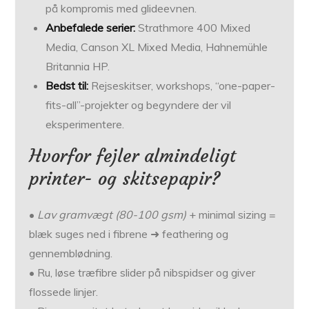
på kompromis med glideevnen.
Anbefalede serier:
Strathmore 400 Mixed
Media, Canson XL Mixed Media, Hahnemühle
Britannia HP.
Bedst til:
Rejse­skitser, workshops, “one-paper-
fits-all”-projekter og begyndere der vil
eksperimentere.
Hvorfor fejler almindeligt
printer- og skitsepapir?
•
Lav gramvægt (80-100 gsm)
+ minimal sizing =
blæk suges ned i fibrene ➜ feathering og
gennemblødning.
• Ru, løse træfibre slider på nibspidser og giver
flossede linjer.