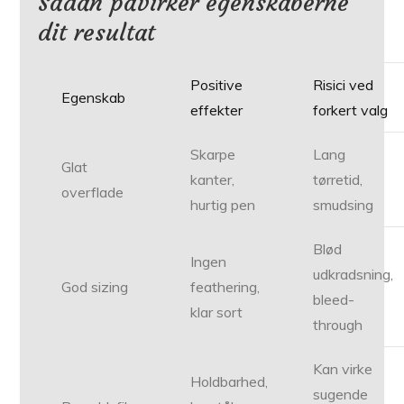
Sådan påvirker egenskaberne
dit resultat
Positive
Risici ved
Egenskab
effekter
forkert valg
Skarpe
Lang
Glat
kanter,
tørretid,
overflade
hurtig pen
smudsing
Blød
Ingen
udkradsning,
God sizing
feathering,
bleed-
klar sort
through
Kan virke
Holdbarhed,
sugende