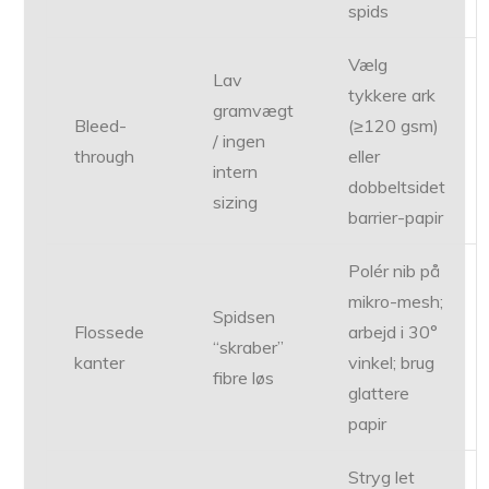
spids
Vælg
Lav
tykkere ark
gramvægt
Bleed-
(≥120 gsm)
/ ingen
through
eller
intern
dobbeltsidet
sizing
barrier-papir
Polér nib på
mikro-mesh;
Spidsen
Flossede
arbejd i 30°
“skraber”
kanter
vinkel; brug
fibre løs
glattere
papir
Stryg let