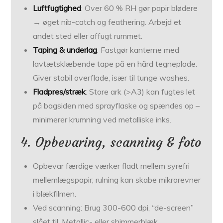
Luftfugtighed
: Over 60 % RH gør papir blødere
→ øget nib-catch og feathering. Arbejd et
andet sted eller affugt rummet.
Taping & underlag
: Fastgør kanterne med
lavtætsklæbende tape på en hård tegneplade.
Giver stabil overflade, især til tunge washes.
Fladpres/stræk
: Store ark (>A3) kan fugtes let
på bagsiden med sprayflaske og spændes op –
minimerer krumning ved metalliske inks.
4. Opbevaring, scanning & foto
Opbevar færdige værker fladt mellem syrefri
mellemlægspapir; rulning kan skabe mikrorevner
i blækfilmen.
Ved scanning: Brug 300-600 dpi, “de-screen”
slået til. Metallic- eller shimmerblæk