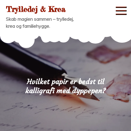
Skip
Trylledej & Krea
to
Skab magien sammen – trylledej,
content
krea og familiehygge.
Hvilket papir er bedst til
kalligrafi med dyppepen?