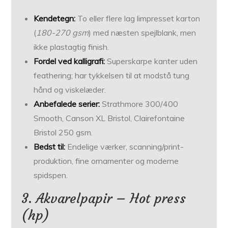
Kendetegn:
To eller flere lag limpresset karton
(
180-270 gsm
) med næsten spejlblank, men
ikke plast­agtig finish.
Fordel ved kalligrafi:
Super­skarpe kanter uden
feathering; har tykkelsen til at modstå tung
hånd og viskelæder.
Anbefalede serier:
Strathmore 300/400
Smooth, Canson XL Bristol, Clairefontaine
Bristol 250 gsm.
Bedst til:
Endelige værker, scanning/print­
produktion, fine ornamenter og moderne
spidspen.
3. Akvarelpapir – Hot press
(hp)