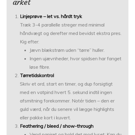
arket
Linjeprøve – let vs. hårdt tryk
Træk 3-4 parallelle streger med minimal
håndvægt og derefter med bevidst ekstra pres.
Kig efter:
Jævn blækstrøm uden “tørre” huller.
Ingen ujævnheder, hvor spidsen har fanget
løse fibre.
Tørretidskontrol
Skriv et ord, start en timer, og dup forsigtigt
med en vatpind hvert 5. sekund indtil ingen
afsmitning forekommer. Notér tiden – den er
guld værd, når du senere vil lægge highlights
eller pakke kort i kuvert.
Feathering / bleed / show-through
Vend papiret og hold det mod lyset: Kan du