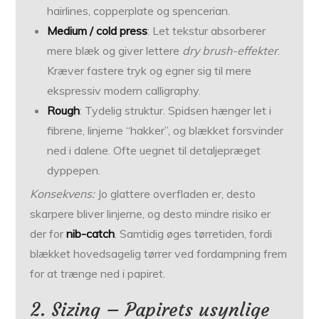
hairlines, copperplate og spencerian.
Medium / cold press
: Let tekstur absorberer
mere blæk og giver lettere
dry brush-effekter
.
Kræver fastere tryk og egner sig til mere
ekspressiv modern calligraphy.
Rough
: Tydelig struktur. Spidsen hænger let i
fibrene, linjerne “hakker”, og blækket forsvinder
ned i dalene. Ofte uegnet til detaljepræget
dyppepen.
Konsekvens:
Jo glattere overfladen er, desto
skarpere bliver linjerne, og desto mindre risiko er
der for
nib-catch
. Samtidig øges tørretiden, fordi
blækket hovedsagelig tørrer ved fordampning frem
for at trænge ned i papiret.
2. Sizing – Papirets usynlige