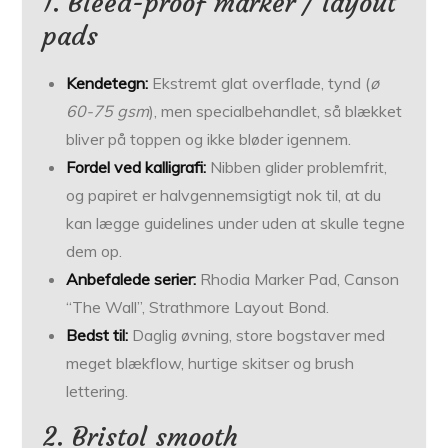
1. Bleed-proof marker / layout
pads
Kendetegn:
Ekstremt glat overflade, tynd (
ø
60-75 gsm
), men specialbehandlet, så blækket
bliver på toppen og ikke bløder igennem.
Fordel ved kalligrafi:
Nibben glider problemfrit,
og papiret er halvgennemsigtigt nok til, at du
kan lægge guidelines under uden at skulle tegne
dem op.
Anbefalede serier:
Rhodia Marker Pad, Canson
“The Wall”, Strathmore Layout Bond.
Bedst til:
Daglig øvning, store bogstaver med
meget blækflow, hurtige skitser og brush
lettering.
2. Bristol smooth