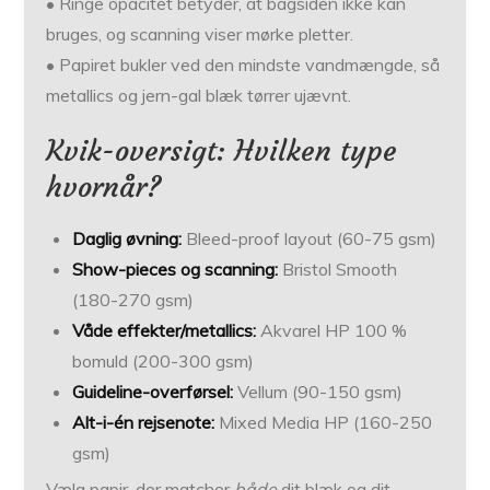
• Ringe opacitet betyder, at bagsiden ikke kan
bruges, og scanning viser mørke pletter.
• Papiret bukler ved den mindste vandmængde, så
metallics og jern-gal blæk tørrer ujævnt.
Kvik-oversigt: Hvilken type
hvornår?
Daglig øvning:
Bleed-proof layout (60-75 gsm)
Show-pieces og scanning:
Bristol Smooth
(180-270 gsm)
Våde effekter/metallics:
Akvarel HP 100 %
bomuld (200-300 gsm)
Guideline-overførsel:
Vellum (90-150 gsm)
Alt-i-én rejsenote:
Mixed Media HP (160-250
gsm)
Vælg papir, der matcher
både
dit blæk og dit