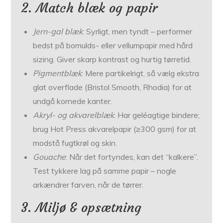
2. Match blæk og papir
Jern-gal blæk
: Syrligt, men tyndt – performer
bedst på bomulds- eller vellumpapir med hård
sizing. Giver skarp kontrast og hurtig tørretid.
Pigmentblæk
: Mere partikelrigt, så vælg ekstra
glat overflade (Bristol Smooth, Rhodia) for at
undgå kornede kanter.
Akryl- og akvarelblæk
: Har geléagtige bindere;
brug Hot Press akvarelpapir (≥300 gsm) for at
modstå fugtkrøl og skin.
Gouache
: Når det fortyndes, kan det “kalkere”.
Test tykkere lag på samme papir – nogle
arkændrer farven, når de tørrer.
3. Miljø & opsætning