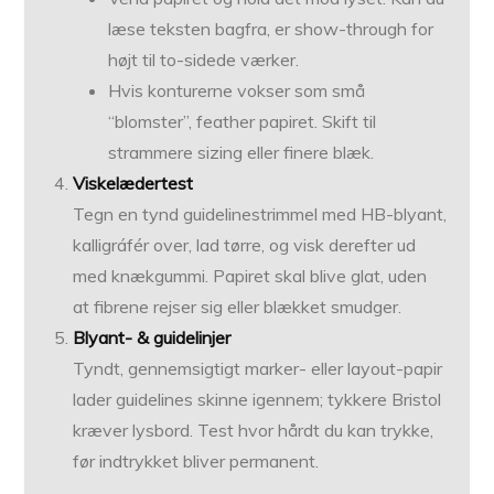
læse teksten bagfra, er show-through for
højt til to-sidede værker.
Hvis konturerne vokser som små
“blomster”, feather papiret. Skift til
strammere sizing eller finere blæk.
Viskelædertest
Tegn en tynd guidelinestrimmel med HB-blyant,
kalligráfér over, lad tørre, og visk derefter ud
med knækgummi. Papiret skal blive glat, uden
at fibrene rejser sig eller blækket smudger.
Blyant- & guidelinjer
Tyndt, gennemsigtigt marker- eller layout-papir
lader guidelines skinne igennem; tykkere Bristol
kræver lysbord. Test hvor hårdt du kan trykke,
før indtrykket bliver permanent.