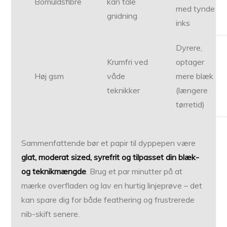
Bomuldsfibre
kan tåle
med tynde
gnidning
inks
Dyrere,
Krumfri ved
optager
Høj gsm
våde
mere blæk
teknikker
(længere
tørretid)
Sammenfattende bør et papir til dyppepen være
glat, moderat sized, syrefrit og tilpasset din blæk-
og teknikmængde
. Brug et par minutter på at
mærke overfladen og lav en hurtig linjeprøve – det
kan spare dig for både feathering og frustrerede
nib-skift senere.