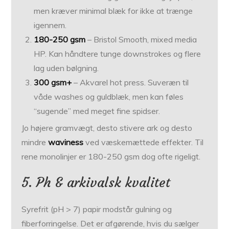
men kræver minimal blæk for ikke at trænge
igennem.
180-250 gsm
– Bristol Smooth, mixed media
HP. Kan håndtere tunge downstrokes og flere
lag uden bølgning.
300 gsm+
– Akvarel hot press. Suveræn til
våde washes og guldblæk, men kan føles
“sugende” med meget fine spidser.
Jo højere gramvægt, desto stivere ark og desto
mindre
waviness
ved væskemættede effekter. Til
rene monolinjer er 180-250 gsm dog ofte rigeligt.
5. Ph & arkivalsk kvalitet
Syrefrit (pH > 7) papir modstår gulning og
fiberforringelse. Det er afgørende, hvis du sælger