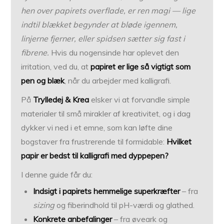
hen over papirets overflade, er ren magi — lige
indtil blækket begynder at bløde igennem,
linjerne fjerner, eller spidsen sætter sig fast i
fibrene.
Hvis du nogensinde har oplevet den
irritation, ved du, at
papiret er lige så vigtigt som
pen og blæk
, når du arbejder med kalligrafi.
På
Trylledej & Krea
elsker vi at forvandle simple
materialer til små mirakler af kreativitet, og i dag
dykker vi ned i et emne, som kan løfte dine
bogstaver fra frustrerende til formidable:
Hvilket
papir er bedst til kalligrafi med dyppepen?
I denne guide får du:
Indsigt i papirets hemmelige superkræfter
– fra
sizing
og fiberindhold til pH-værdi og glathed.
Konkrete anbefalinger
– fra øveark og