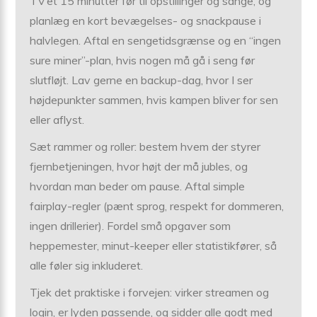
TV’et 15 minutter før til opstillinger og sange, og
planlæg en kort bevægelses- og snackpause i
halvlegen. Aftal en sengetidsgrænse og en “ingen
sure miner”-plan, hvis nogen må gå i seng før
slutfløjt. Lav gerne en backup-dag, hvor I ser
højdepunkter sammen, hvis kampen bliver for sen
eller aflyst.
Sæt rammer og roller: bestem hvem der styrer
fjernbetjeningen, hvor højt der må jubles, og
hvordan man beder om pause. Aftal simple
fairplay-regler (pænt sprog, respekt for dommeren,
ingen drillerier). Fordel små opgaver som
heppemester, minut-keeper eller statistikfører, så
alle føler sig inkluderet.
Tjek det praktiske i forvejen: virker streamen og
login, er lyden passende, og sidder alle godt med