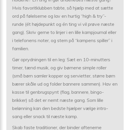
Hvis favoritklubben tabte, så hjælp med at sætte
ord på følelserne og lav en hurtig “high & try”-
runde (ét højdepunkt og én ting vi vil prøve næste
gang). Skriv gerne to linjer i en lille kampjournal eller
i telefonens noter, og stem på “kampens spiller” i
familien.
Gør oprydningen til en leg: Sæt en 10-minutters
timer, tænd musik, og giv børnene simple roller
(små børn samler kopper og servietter, større børn
bærer skåle ud og folder bannere sammen). Hav en
kasse til genbrugspynt (flag, bannere, bingo-
brikker) så det er nemt næste gang. Som lille
belønning kan den bedste hjælper vælge intro-
sang eller snack til næste kamp.
Skab faste traditioner, der binder aftenerne