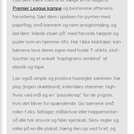
Premier League kampe
og bestemme aftenens
farvetema. Sæt dem i spidsen for pynten med
papirflag, små bannere og nem ansigtsmaling, og
lad dem “klæde stuen på” med farvede tæpper og
puder som en hjemme-tifo. Har I ikke klubtrøjer, kan
børnene lave deres egne med hvide T-shirts, stof-
tuscher og et enkelt “kaptajnens armbind” af
elastik og tape.
Lav også simple og positive husregler sammen: fair
play (ingen skældsord), indendørs stemmer, high-
fives ved mål og en “pauseknap” for de yngste,
hvis det bliver for spændende. Giv børnene små
roller-f.eks. tidtager, målskriver eller heppemester-
så alle har ansvar og føler ejerskab. Skriv regler og
roller på en lille plakat, hæng den op ved tv’et, og