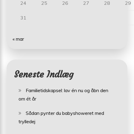
24
25
26
27
28
29
31
« mar
Seneste Indlæg
Familietidskapsel: lav én nu og åbn den
om ét år
Sådan pynter du babyshoweret med
trylledej