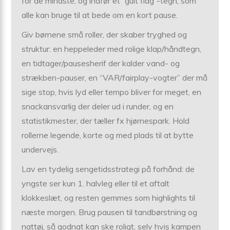
for de mindste, og indfør et “gult flag”-tegn, som
alle kan bruge til at bede om en kort pause.
Giv børnene små roller, der skaber tryghed og
struktur: en heppeleder med rolige klap/håndtegn,
en tidtager/pausesherif der kalder vand- og
strækben-pauser, en “VAR/fairplay-vogter” der må
sige stop, hvis lyd eller tempo bliver for meget, en
snackansvarlig der deler ud i runder, og en
statistikmester, der tæller fx hjørnespark. Hold
rollerne legende, korte og med plads til at bytte
undervejs.
Lav en tydelig sengetidsstrategi på forhånd: de
yngste ser kun 1. halvleg eller til et aftalt
klokkeslæt, og resten gemmes som highlights til
næste morgen. Brug pausen til tandbørstning og
nattøj, så godnat kan ske roligt, selv hvis kampen