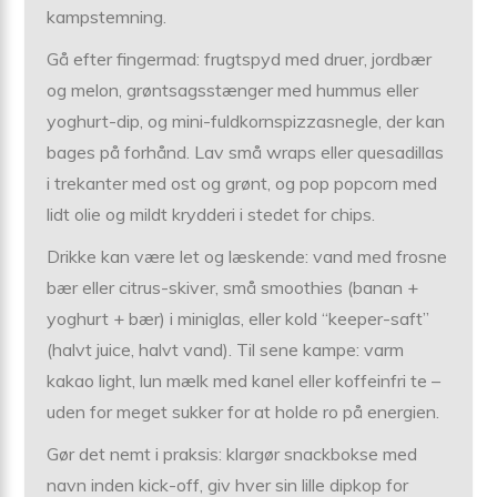
kampstemning.
Gå efter fingermad: frugtspyd med druer, jordbær
og melon, grøntsagsstænger med hummus eller
yoghurt-dip, og mini-fuldkornspizzasnegle, der kan
bages på forhånd. Lav små wraps eller quesadillas
i trekanter med ost og grønt, og pop popcorn med
lidt olie og mildt krydderi i stedet for chips.
Drikke kan være let og læskende: vand med frosne
bær eller citrus-skiver, små smoothies (banan +
yoghurt + bær) i miniglas, eller kold “keeper-saft”
(halvt juice, halvt vand). Til sene kampe: varm
kakao light, lun mælk med kanel eller koffeinfri te –
uden for meget sukker for at holde ro på energien.
Gør det nemt i praksis: klargør snackbokse med
navn inden kick-off, giv hver sin lille dipkop for