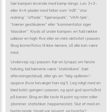
Gør kampen levende med kamp-bingo. Lav 3×3-
eller 4×4-plader med felter som “mål”, “stor
redning”, “offside”, “hjørnespark”, “VAR-tjek”,
“træner gestikulerer” eller “kommentator siger
‘klassiker’”. Kryds af under kampen; en fuld række
udløser en high-five eller en mini-aktivitet i pausen.
Brug ikoner/fotos til ikke-læsere, så alle kan være
med.
Undervejs og i pausen: Kør en lynquiz om første
halvleg, lad børnene være “statistikere” (tæl
afleveringer/skud), eller giv en “følg-spilleren”-
opgave (hvor bevæger han sig?). Leg roligt med en
blød bold i gangen i pausen, og spot god sportsånd
på banen. Brug en lille tavle til point og roter roller
(dommer, statistiker, heppemester). Slut af med en
hurtig runde: Hvad var sjovest, og hvorfor?