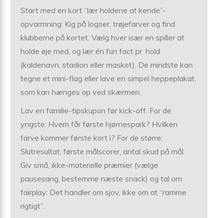
Start med en kort “lær holdene at kende”-
opvarmning: Kig på logoer, trøjefarver og find
klubberne på kortet. Vælg hver især en spiller at
holde øje med, og lær én fun fact pr. hold
(kaldenavn, stadion eller maskot). De mindste kan
tegne et mini-flag eller lave en simpel heppeplakat,
som kan hænges op ved skærmen.
Lav en familie-tipskupon før kick-off. For de
yngste: Hvem får første hjørnespark? Hvilken
farve kommer første kort i? For de større:
Slutresultat, første målscorer, antal skud på mål.
Giv små, ikke-materielle præmier (vælge
pausesang, bestemme næste snack) og tal om
fairplay: Det handler om sjov, ikke om at “ramme
rigtigt”.