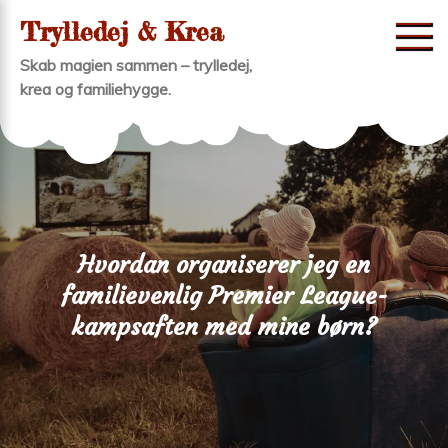
Skip
Trylledej & Krea
to
Skab magien sammen – trylledej,
content
krea og familiehygge.
Hvordan organiserer jeg en
familievenlig Premier League-
kampsaften med mine børn?