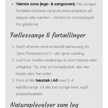
Yderste zone (lege- & sangzonen):
Her synges,
fortælles historier og laves krea-projekter på
tæpper eller bænke –
mindst en armslængde
fra gløderne
.
Fællessange & fortællinger
Start aftenen med en kendt børnesang (fx
“Jens Petersens ko”) – det giver samling.
Lad hver familie medbringe én kort historie eller
vittighed. Tip: Hav en fortællestok; den der
holder den, har ordet.
Print et lille
tekstark i A6
med 3-4
lejrbålssange, så alle kan synge med, også
bedsteforældre.
Naturoplevelser som leg