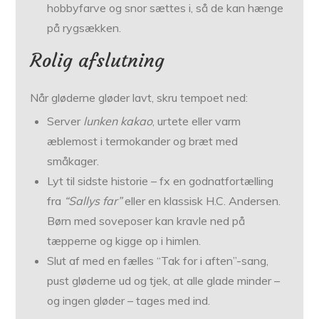
hobbyfarve og snor sættes i, så de kan hænge
på rygsækken.
Rolig afslutning
Når gløderne gløder lavt, skru tempoet ned:
Server
lunken kakao
, urtete eller varm
æblemost i termokander og bræt med
småkager.
Lyt til sidste historie – fx en godnatfortælling
fra
“Sallys far”
eller en klassisk H.C. Andersen.
Børn med soveposer kan kravle ned på
tæpperne og kigge op i himlen.
Slut af med en fælles “Tak for i aften”-sang,
pust gløderne ud og tjek, at alle glade minder –
og ingen gløder – tages med ind.