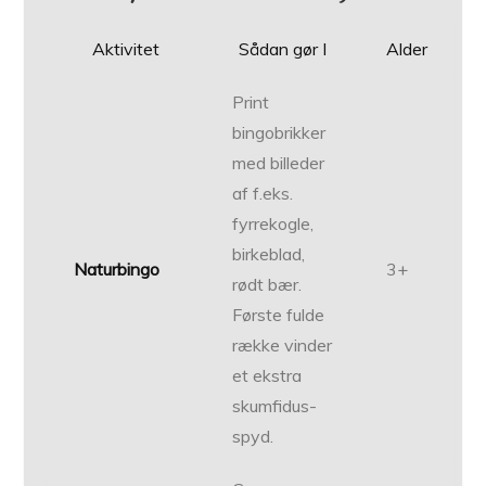
Aktivitet
Sådan gør I
Alder
Print
bingobrikker
med billeder
af f.eks.
fyrrekogle,
birkeblad,
Naturbingo
3+
rødt bær.
Første fulde
række vinder
et ekstra
skumfidus-
spyd.