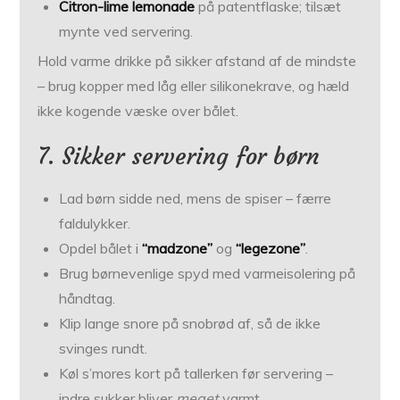
Citron-lime lemonade
på patentflaske; tilsæt
mynte ved servering.
Hold varme drikke på sikker afstand af de mindste
– brug kopper med låg eller silikonekrave, og hæld
ikke kogende væske over bålet.
7. Sikker servering for børn
Lad børn sidde ned, mens de spiser – færre
faldulykker.
Opdel bålet i
“madzone”
og
“legezone”
.
Brug børnevenlige spyd med varmeisolering på
håndtag.
Klip lange snore på snobrød af, så de ikke
svinges rundt.
Køl s’mores kort på tallerken før servering –
indre sukker bliver
meget
varmt.