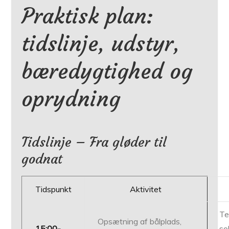
Praktisk plan:
tidslinje, udstyr,
bæredygtighed og
oprydning
Tidslinje – Fra gløder til
godnat
Tidspunkt
Aktivitet
Te
Opsætning af bålplads,
15:00-
so