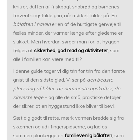
knitrer, duften af friskbagt snobrød og børnenes
forventningsfulde grin, når mørket falder på. En
bålaften i haven
er en af de hurtigste genveje til
fælles minder, der varmer længe efter gløderne er
slukket. Men hvordan sørger man for, at hyggen
følges af
sikkerhed, god mad og aktiviteter
, som
alle i familien kan være med til?
I denne guide tager vi dig trin for trin fra den første
gnist til den sidste glød. Vi ser på
den bedste
placering af bålet, de nemmeste opskrifter, de
sjoveste lege
– og alle de små, praktiske detaljer,
der sikrer, at en hyggestund ikke bliver til bøvl.
Sæt dig godt til rette, mærk varmen bredde sig fra
skærmen og ud i fingerspidserne, og lad os
sammen planlægge en
familievenlig bålaften
, som