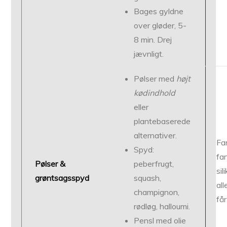
Bages gyldne
over gløder, 5-
8 min. Drej
jævnligt.
Pølser med
højt
kødindhold
eller
plantebaserede
alternativer.
Fa
Spyd:
fa
Pølser &
peberfrugt,
si
grøntsagsspyd
squash,
al
champignon,
få
rødløg, halloumi.
Pensl med olie