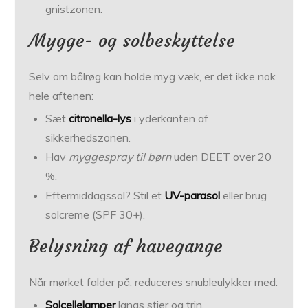
gnistzonen.
Mygge- og solbeskyttelse
Selv om bålrøg kan holde myg væk, er det ikke nok
hele aftenen:
Sæt
citronella-lys
i yderkanten af
sikkerhedszonen.
Hav
mygge­spray til børn
uden DEET over 20
%.
Eftermiddagssol? Stil et
UV-parasol
eller brug
solcreme (SPF 30+).
Belysning af havegange
Når mørket falder på, reduceres snubleulykker med:
Solcellelamper
langs stier og trin.