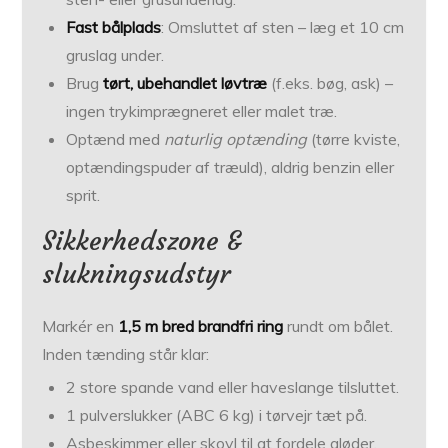
Fast bålplads
: Omsluttet af sten – læg et 10 cm
gruslag under.
Brug
tørt, ubehandlet løvtræ
(f.eks. bøg, ask) –
ingen trykimprægneret eller malet træ.
Optænd med
naturlig optænding
(tørre kviste,
optændingspuder af træuld), aldrig benzin eller
sprit.
Sikkerhedszone &
slukningsudstyr
Markér en
1,5 m bred brandfri ring
rundt om bålet.
Inden tænding står klar:
2 store spande vand eller haveslange tilsluttet.
1 pulverslukker (ABC 6 kg) i tørvejr tæt på.
Asbeskimmer eller skovl til at fordele gløder.