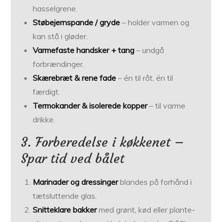
hasselgrene.
Støbejernspande / gryde
– holder varmen og
kan stå i gløder.
Varmefaste handsker + tang
– undgå
forbrændinger.
Skærebræt & rene fade
– én til råt, én til
færdigt.
Termokander & isolerede kopper
– til varme
drikke.
3. Forberedelse i køkkenet –
Spar tid ved bålet
Marinader og dressinger
blandes på forhånd i
tætsluttende glas.
Snitteklare bakker
med grønt, kød eller plante­