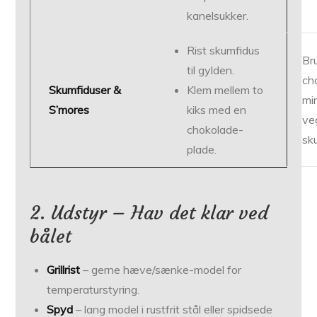
kanel­sukker.
Rist skumfidus
Br
til gylden.
ch
Skumfiduser &
Klem mellem to
min
S’mores
kiks med en
ve
chokolade­
sk
plade.
2. Udstyr – Hav det klar ved
bålet
Grillrist
– gerne hæve/sænke-model for
temperaturstyring.
Spyd
– lang model i rustfrit stål eller spidsede