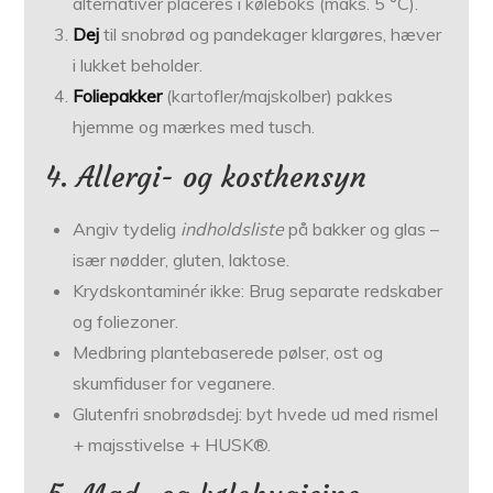
alternativer placeres i køleboks (maks. 5 °C).
Dej
til snobrød og pandekager klargøres, hæver
i lukket beholder.
Foliepakker
(kartofler/majskolber) pakkes
hjemme og mærkes med tusch.
4. Allergi- og kosthensyn
Angiv tydelig
indholdsliste
på bakker og glas –
især nødder, gluten, laktose.
Kryds­kontaminér ikke: Brug separate redskaber
og foliezoner.
Medbring plantebaserede pølser, ost og
skumfiduser for veganere.
Glutenfri snobrødsdej: byt hvede ud med rismel
+ majsstivelse + HUSK®.