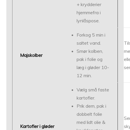
+ krydderier
hjemmefra i
lynlås­pose.
For­kog 5 min i
saltet vand.
Ti
Smør kolben,
med
Majskolber
pak i folie og
ell
læg i gløder 10-
se
12 min.
Vælg små faste
kartofler.
Prik dem, pak i
dobbelt folie
Se
med lidt olie &
Kartofler i gløder
sky