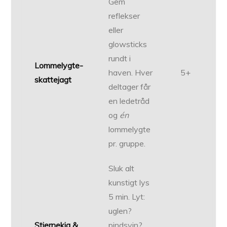
Gem
reflekser
eller
glowsticks
rundt i
Lommelygte-
haven. Hver
5+
skattejagt
deltager får
en ledetråd
og
én
lommelygte
pr. gruppe.
Sluk alt
kunstigt lys
5 min. Lyt:
uglen?
Stjernekig &
pindsvin?