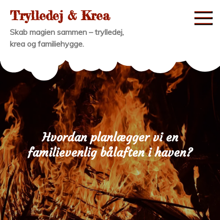
Skip
Trylledej & Krea
to
Skab magien sammen – trylledej,
content
krea og familiehygge.
Hvordan planlægger vi en
familievenlig bålaften i haven?