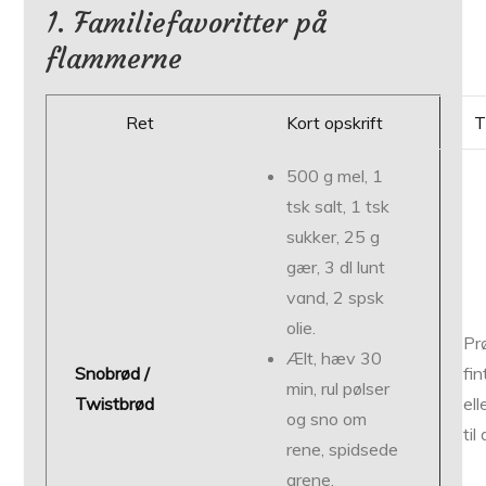
1. Familiefavoritter på
flammerne
Ret
Kort opskrift
T
500 g mel, 1
tsk salt, 1 tsk
sukker, 25 g
gær, 3 dl lunt
vand, 2 spsk
olie.
Pr
Ælt, hæv 30
Snobrød /
fi
min, rul pølser
Twistbrød
ell
og sno om
til
rene, spidsede
grene.