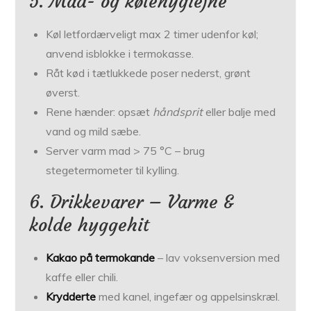
5. Mad- og kølehygiejne
Køl letfordærveligt max 2 timer udenfor køl;
anvend isblokke i termokasse.
Råt kød i tætlukkede poser nederst, grønt
øverst.
Rene hænder: opsæt
håndsprit
eller balje med
vand og mild sæbe.
Server varm mad > 75 °C – brug
stegetermometer til kylling.
6. Drikkevarer – Varme &
kolde hyggehit
Kakao på termokande
– lav voksenversion med
kaffe eller chili.
Krydderte
med kanel, ingefær og appelsinskræl.