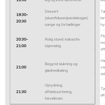
Dessert
Tæ
19:30-
(skumfiduser/pandekager),
la
20:30
sange og fortællinger
hy
Pl
20:30-
Rolig stund: kakao/te,
mo
21:00
stjernekig
af
H
Begynd slukning og
21:00
va
glødnedkøling
as
Oprydning,
Tj
21:30
affaldssortering,
al
farvelkram