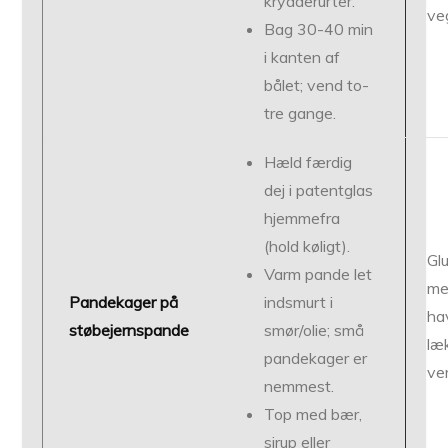
krydderurter.
veg
Bag 30-40 min
i kanten af
bålet; vend to-
tre gange.
Hæld færdig
dej i patentglas
hjemmefra
(hold køligt).
Glu
Varm pande let
me
Pandekager på
indsmurt i
ha
støbejernspande
smør/olie; små
læ
pandekager er
ve
nemmest.
Top med bær,
sirup eller