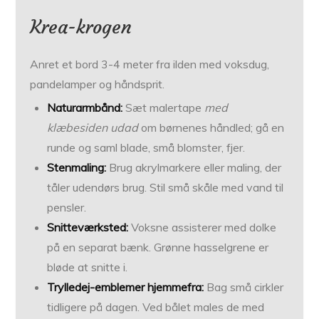
Krea-krogen
Anret et bord 3-4 meter fra ilden med voksdug,
pandelamper og håndsprit.
Naturarmbånd:
Sæt malertape
med
klæbesiden udad
om børnenes håndled; gå en
runde og saml blade, små blomster, fjer.
Stenmaling:
Brug akrylmarkere eller maling, der
tåler udendørs brug. Stil små skåle med vand til
pensler.
Snitteværksted:
Voksne assisterer med dolke
på en separat bænk. Grønne hasselgrene er
bløde at snitte i.
Trylledej-emblemer hjemmefra:
Bag små cirkler
tidligere på dagen. Ved bålet males de med