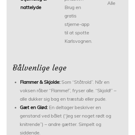
Alle
nattelyde
Brug en
gratis
stjerne-app
til at spotte
Karlsvognen.
Bålvenlige lege
Flammer & Skjolde:
Som “Ståtrold”. Når en
voksen råber “Flamme!”, fryser alle. “Skjold!” –
alle dukker sig bag en træstub eller pude.
Gæt en Glød:
En deltager beskriver en
genstand ved bålet (“Jeg ser noget rødt og
knitrende”) – andre gætter. Simpelt og
siddende.