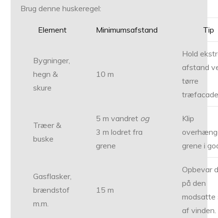
Brug denne huskeregel:
Element
Minimumsafstand
Tip
Hold ekst
Bygninger,
afstand v
hegn &
10 m
tørre
skure
træfacade
5 m vandret
og
Klip
Træer &
3 m lodret fra
overhæng
buske
grene
grene i god
Opbevar 
Gasflasker,
på den
brændstof
15 m
modsatte 
m.m.
af vinden.