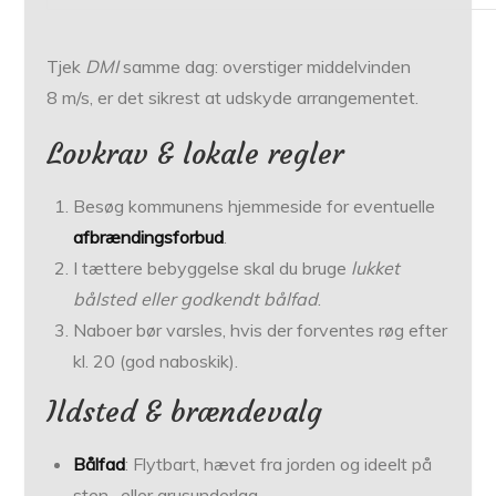
Tjek
DMI
samme dag: overstiger middelvinden
8 m/s, er det sikrest at udskyde arrangementet.
Lovkrav & lokale regler
Besøg kommunens hjemmeside for eventuelle
afbrændingsforbud
.
I tættere bebyggelse skal du bruge
lukket
bålsted eller godkendt bålfad
.
Naboer bør varsles, hvis der forventes røg efter
kl. 20 (god naboskik).
Ildsted & brændevalg
Bålfad
: Flytbart, hævet fra jorden og ideelt på
sten- eller grusunderlag.