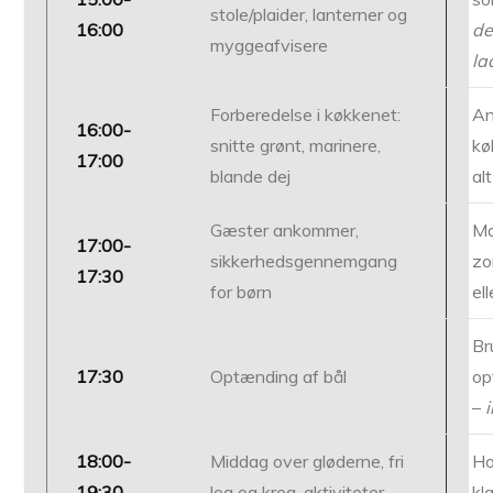
stole/plaider, lanterner og
16:00
de
myggeafvisere
la
Forberedelse i køkkenet:
A
16:00-
snitte grønt, marinere,
kø
17:00
blande dej
al
Gæster ankommer,
Ma
17:00-
sikkerhedsgennemgang
zo
17:30
for børn
el
Br
17:30
Optænding af bål
op
–
18:00-
Middag over gløderne, fri
Ho
19:30
leg og krea-aktiviteter
kla