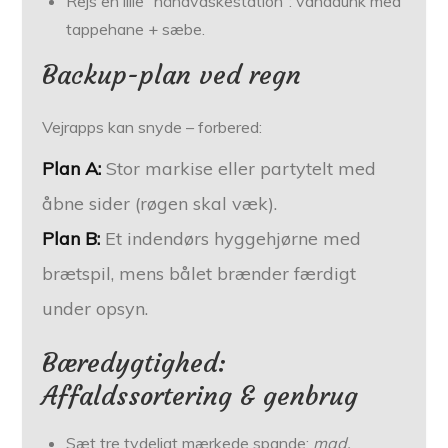
Rejs en lille ”håndvaskestation”: vanddunk med
tappehane + sæbe.
Backup-plan ved regn
Vejrapps kan snyde – forbered:
Plan A:
Stor markise eller partytelt med
åbne sider (røgen skal væk).
Plan B:
Et indendørs hyggehjørne med
brætspil, mens bålet brænder færdigt
under opsyn.
Bæredygtighed:
Affaldssortering & genbrug
Sæt tre tydeligt mærkede spande:
mad,