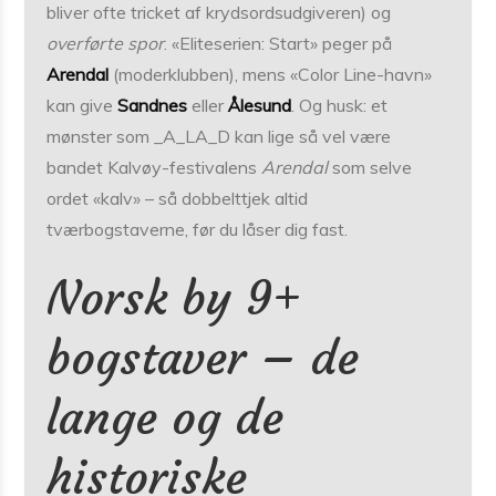
bliver ofte tricket af krydsordsudgiveren) og
overførte spor
. «Eliteserien: Start» peger på
Arendal
(moderklubben), mens «Color Line-havn»
kan give
Sandnes
eller
Ålesund
. Og husk: et
mønster som _A_LA_D kan lige så vel være
bandet Kalvøy-festivalens
Arendal
som selve
ordet «kalv» – så dobbelttjek altid
tværbogstaverne, før du låser dig fast.
Norsk by 9+
bogstaver – de
lange og de
historiske