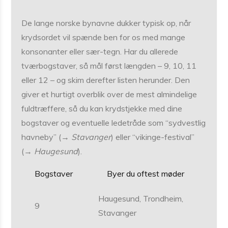
De lange norske bynavne dukker typisk op, når
krydsordet vil spænde ben for os med mange
konsonanter eller sær-tegn. Har du allerede
tværbogstaver, så mål først længden – 9, 10, 11
eller 12 – og skim derefter listen herunder. Den
giver et hurtigt overblik over de mest almindelige
fuldtræffere, så du kan krydstjekke med dine
bogstaver og eventuelle ledetråde som “sydvestlig
havneby” (→
Stavanger
) eller “vikinge-festival”
(→
Haugesund
).
Bogstaver
Byer du oftest møder
Haugesund, Trondheim,
9
Stavanger