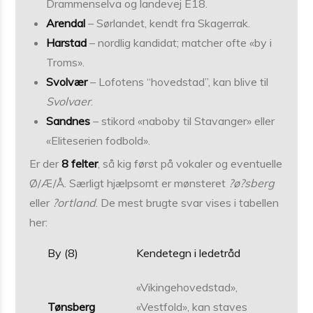
Drammenselva og landevej E18.
Arendal
– Sørlandet, kendt fra Skagerrak.
Harstad
– nordlig kandidat; matcher ofte «by i
Troms».
Svolvær
– Lofotens “hovedstad”, kan blive til
Svolvaer
.
Sandnes
– stikord «naboby til Stavanger» eller
«Eliteserien fodbold».
Er der
8 felter
, så kig først på vokaler og eventuelle
Ø/Æ/Å. Særligt hjælpsomt er mønsteret
?ø?sberg
eller
?ortland
. De mest brugte svar vises i tabellen
her:
By (8)
Kendetegn i ledetråd
«Vikingehovedstad»,
Tønsberg
«Vestfold», kan staves