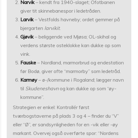
Narvik
– kendt fra 1940-slaget; Ofotbanen
giver tit skinnebanespor i ledetråden.
Larvik
– Vestfolds havneby; ordet gemmer på
bjergarten
larvikit
.
Gjøvik
– beliggende ved Mjøsa; OL-skihal og
verdens største osteklokke kan dukke op som
vink.
Fauske
– Nordland, marmorbrud og endestation
før Bodø, giver ofte “marmorby” som ledetråd.
Karmøy
– ø-/kommune i Rogaland; lægger navn
til
Skudeneshavn
og kan dukke op som “øy-
kommune”.
Strategien er enkel: Kontrollér først
tværbogstaverne på plads 3 og 4 – finder du “V”
eller “Ø”, er sandsynligheden for en ­-vik eller ­-øy
markant. Overvej også overførte spor: “Nordens