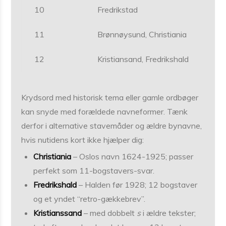
10
Fredrikstad
11
Brønnøysund, Christiania
12
Kristiansand, Fredrikshald
Krydsord med historisk tema eller gamle ordbøger
kan snyde med forældede navneformer. Tænk
derfor i alternative stavemåder og ældre bynavne,
hvis nutidens kort ikke hjælper dig:
Christiania
– Oslos navn 1624-1925; passer
perfekt som 11-bogstavers-svar.
Fredrikshald
– Halden før 1928; 12 bogstaver
og et yndet “retro-gækkebrev”.
Kristianssand
– med dobbelt
s
i ældre tekster;