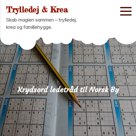
Skip
Trylledej & Krea
to
Skab magien sammen – trylledej,
content
krea og familiehygge.
Krydsord ledetråd til Norsk By