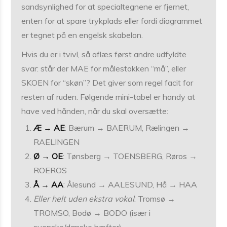
sandsynlighed for at specialtegnene er fjernet,
enten for at spare tryk­plads eller fordi diagrammet
er tegnet på en engelsk skabelon.
Hvis du er i tvivl, så aflæs først andre udfyldte
svar: står der MAE for målestokken “må”, eller
SKOEN for “skøn”? Det giver som regel facit for
resten af ruden. Følgende mini-tabel er handy at
have ved hånden, når du skal oversætte:
Æ → AE
: Bærum → BAERUM, Rælingen →
RAELINGEN
Ø → OE
: Tønsberg → TOENSBERG, Røros →
ROEROS
Å → AA
: Ålesund → AALESUND, Hå → HAA
Eller helt uden ekstra vokal
: Tromsø →
TROMSO, Bodø → BODO (især i