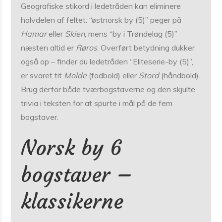
Geografiske stikord i ledetråden kan eliminere
halvdelen af feltet: “østnorsk by (5)” peger på
Hamar
eller
Skien
, mens “by i Trøndelag (5)”
næsten altid er
Røros
. Overført betydning dukker
også op – finder du ledetråden “Eliteserie-by (5)”,
er svaret tit
Molde
(fodbold) eller
Stord
(håndbold).
Brug derfor både tværbogstaverne og den skjulte
trivia i teksten for at spurte i mål på de fem
bogstaver.
Norsk by 6
bogstaver –
klassikerne