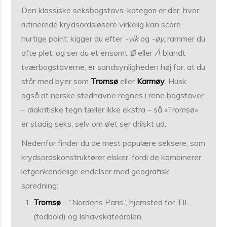
Den klassiske seksbogstavs-kategori er der, hvor
rutinerede krydsordsløsere virkelig kan score
hurtige point: kigger du efter
-vik
og
-øy
, rammer du
ofte plet, og ser du et ensomt
Ø
eller
Å
blandt
tværbogstaverne, er sandsynligheden høj for, at du
står med byer som
Tromsø
eller
Karmøy
. Husk
også at norske stednavne regnes i rene bogstaver
– diakritiske tegn tæller ikke ekstra – så «Tromsø»
er stadig seks, selv om ø’et ser drilskt ud.
Nedenfor finder du de mest populære seksere, som
krydsordskonstruktører elsker, fordi de kombinerer
letgenkendelige endelser med geografisk
spredning:
Tromsø
– “Nordens Paris”, hjemsted for TIL
(fodbold) og Ishavskatedralen.