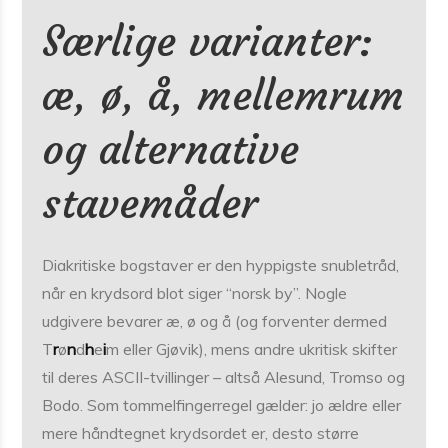
Særlige varianter:
æ, ø, å, mellemrum
og alternative
stavemåder
Diakritiske bogstaver er den hyppigste snubletråd,
når en krydsord blot siger “norsk by”. Nogle
udgivere bevarer æ, ø og å (og forventer dermed
T
r
ø
n
d
h
e
i
m eller Gjøvik), mens andre ukritisk skifter
til deres ASCII-tvillinger – altså Alesund, Tromso og
Bodo. Som tommelfingerregel gælder: jo ældre eller
mere håndtegnet krydsordet er, desto større