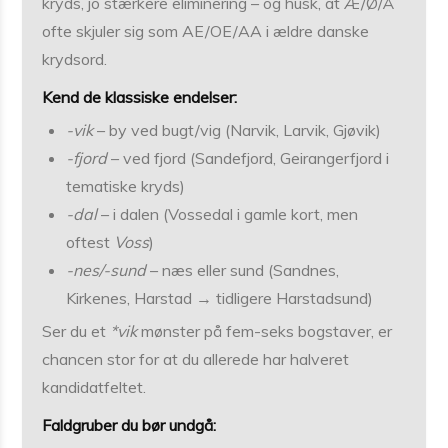
kryds, jo stærkere eliminering – og husk, at Æ/Ø/Å
ofte skjuler sig som AE/OE/AA i ældre danske
krydsord.
Kend de klassiske endelser:
-vik
– by ved bugt/vig (Narvik, Larvik, Gjøvik)
-fjord
– ved fjord (Sandefjord, Geirangerfjord i
tematiske kryds)
-dal
– i dalen (Vossedal i gamle kort, men
oftest
Voss
)
-nes/-sund
– næs eller sund (Sandnes,
Kirkenes, Harstad → tidligere Harstadsund)
Ser du et
*vik
mønster på fem-seks bogstaver, er
chancen stor for at du allerede har halveret
kandidatfeltet.
Faldgruber du bør undgå: