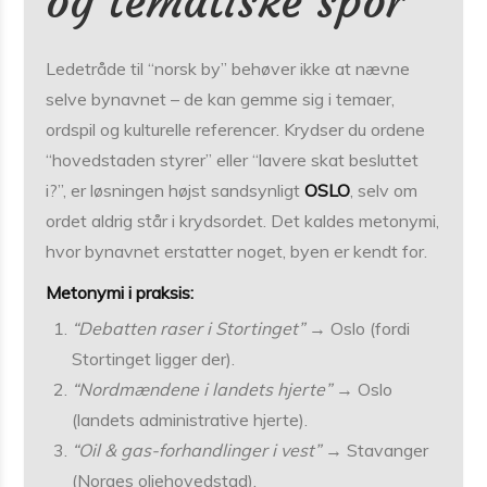
og tematiske spor
Ledetråde til “norsk by” behøver ikke at nævne
selve bynavnet – de kan gemme sig i temaer,
ordspil og kulturelle referencer. Krydser du ordene
“hovedstaden styrer” eller “lavere skat besluttet
i?”, er løsningen højst sandsynligt
OSLO
, selv om
ordet aldrig står i krydsordet. Det kaldes metonymi,
hvor bynavnet erstatter noget, byen er kendt for.
Metonymi i praksis:
“Debatten raser i Stortinget”
→ Oslo (fordi
Stortinget ligger der).
“Nordmændene i landets hjerte”
→ Oslo
(landets administrative hjerte).
“Oil & gas-forhandlinger i vest”
→ Stavanger
(Norges oliehovedstad).