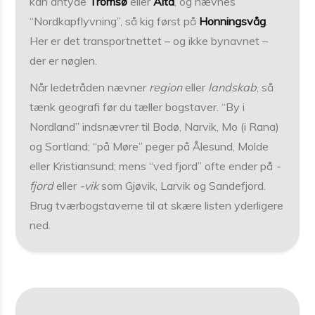
kan antyde
Tromsø
eller
Alta
, og nævnes
“Nordkapflyvning”, så kig først på
Honningsvåg
.
Her er det transportnettet – og ikke bynavnet –
der er nøglen.
Når ledetråden nævner
region
eller
landskab
, så
tænk geografi før du tæller bogstaver. “By i
Nordland” indsnævrer til Bodø, Narvik, Mo (i Rana)
og Sortland; “på Møre” peger på Ålesund, Molde
eller Kristiansund; mens “ved fjord” ofte ender på
-
fjord
eller
-vik
som Gjøvik, Larvik og Sandefjord.
Brug tværbogstaverne til at skære listen yderligere
ned.