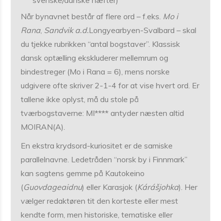
svenske/danske hæfter)
Når bynavnet består af flere ord – f.eks.
Mo i
Rana
,
Sandvik a.d.
Longyearbyen-Svalbard – skal
du tjekke rubrikken “antal bogstaver”. Klassisk
dansk optælling ekskluderer mellemrum og
bindestreger (Mo i Rana = 6), mens norske
udgivere ofte skriver 2-1-4 for at vise hvert ord. Er
tallene ikke oplyst, må du stole på
tværbogstaverne: MI**** antyder næsten altid
MOIRAN(A).
En ekstra krydsord-kuriositet er de samiske
parallelnavne. Ledetråden “norsk by i Finnmark”
kan sagtens gemme på Kautokeino
(
Guovdageaidnu
) eller Karasjok (
Kárášjohka
). Her
vælger redaktøren tit den korteste eller mest
kendte form, men historiske, tematiske eller