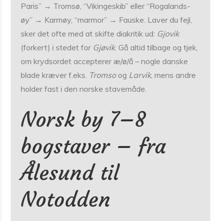
Paris” → Tromsø, “Vikingeskib” eller “Rogalands-
øy” → Karmøy, “marmor” → Fauske. Laver du fejl,
sker det ofte med at skifte diakritik ud:
Gjovik
(forkert) i stedet for
Gjøvik
. Gå altid tilbage og tjek,
om krydsordet accepterer æ/ø/å – nogle danske
blade kræver f.eks.
Tromso
og
Larvik
, mens andre
holder fast i den norske stavemåde.
Norsk by 7–8
bogstaver – fra
Ålesund til
Notodden