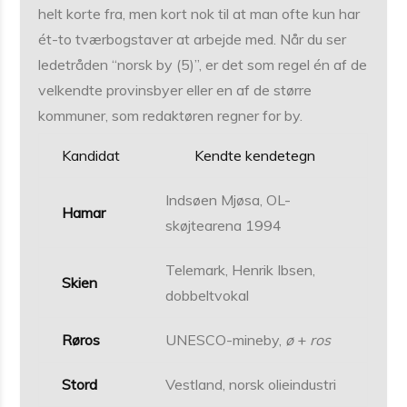
helt korte fra, men kort nok til at man ofte kun har
ét-to tværbogstaver at arbejde med. Når du ser
ledetråden “norsk by (5)”, er det som regel én af de
velkendte provinsbyer eller en af de større
kommuner, som redaktøren regner for by.
Kandidat
Kendte kendetegn
Indsøen Mjøsa, OL-
Hamar
skøjtearena 1994
Telemark, Henrik Ibsen,
Skien
dobbelt­vokal
Røros
UNESCO-mineby,
ø
+
ros
Stord
Vestland, norsk olieindustri