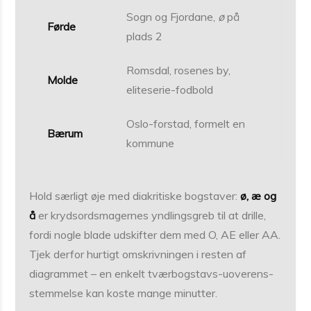
Sogn og Fjordane,
ø
på
Førde
plads 2
Romsdal, rosenes by,
Molde
eliteserie-fodbold
Oslo-forstad, formelt en
Bærum
kommune
Hold særligt øje med diakritiske bogstaver:
ø, æ og
å
er krydsordsmagernes yndlingsgreb til at drille,
fordi nogle blade udskifter dem med O, AE eller AA.
Tjek derfor hurtigt omskrivningen i resten af
diagrammet – en enkelt tværbogstavs-uoverens­
stemmelse kan koste mange minutter.