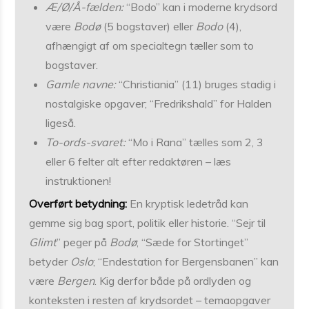
Æ/Ø/Å-fælden:
“Bodo” kan i moderne krydsord
være
Bodø
(5 bogstaver) eller
Bodo
(4),
afhængigt af om specialtegn tæller som to
bogstaver.
Gamle navne:
“Christiania” (11) bruges stadig i
nostalgiske opgaver; “Fredrikshald” for Halden
ligeså.
To-ords-svaret:
“Mo i Rana” tælles som 2, 3
eller 6 felter alt efter redaktøren – læs
instruktionen!
Overført betydning:
En kryptisk ledetråd kan
gemme sig bag sport, politik eller historie. “Sejr til
Glimt
” peger på
Bodø
; “Sæde for Stortinget”
betyder
Oslo
; “Endestation for Bergensbanen” kan
være
Bergen
. Kig derfor både på ordlyden og
konteksten i resten af krydsordet – temaopgaver