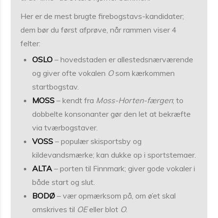
Her er de mest brugte firebogstavs-kandidater;
dem bør du først afprøve, når rammen viser 4
felter:
OSLO
– hovedstaden er allestedsnærværende
og giver ofte vokalen
O
som kærkommen
startbogstav.
MOSS
– kendt fra
Moss-Horten-færgen
; to
dobbelte konsonanter gør den let at bekræfte
via tværbogstaver.
VOSS
– populær skisportsby og
kildevandsmærke; kan dukke op i sportstemaer.
ALTA
– porten til Finnmark; giver gode vokaler i
både start og slut.
BODØ
– vær opmærksom på, om ø’et skal
omskrives til
OE
eller blot
O
.