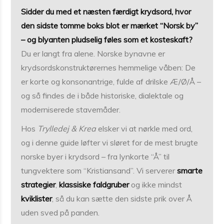
Sidder du med et næsten færdigt krydsord, hvor
den sidste tomme boks blot er mærket “Norsk by”
– og blyanten pludselig føles som et kosteskaft?
Du er langt fra alene. Norske bynavne er
krydsordskonstruktørernes hemmelige våben: De
er korte og konsonantrige, fulde af drilske Æ/Ø/Å –
og så findes de i både historiske, dialektale og
moderniserede stavemåder.
Hos
Trylledej & Krea
elsker vi at nørkle med ord,
og i denne guide løfter vi sløret for de mest brugte
norske byer i krydsord – fra lynkorte “Å” til
tungvektere som “Kristiansand”. Vi serverer
smarte
strategier
,
klassiske faldgruber
og ikke mindst
kviklister
, så du kan sætte den sidste prik over Å
uden sved på panden.