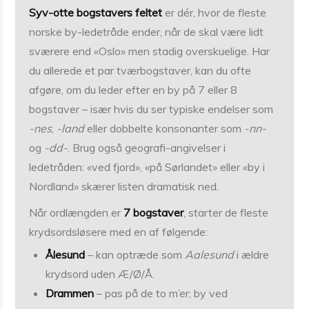
Syv-otte bogstavers feltet
er dér, hvor de fleste
norske by-ledetråde ender, når de skal være lidt
sværere end «Oslo» men stadig overskuelige. Har
du allerede et par tværbogstaver, kan du ofte
afgøre, om du leder efter en by på 7 eller 8
bogstaver – især hvis du ser typiske endelser som
-nes
,
-land
eller dobbelte konsonanter som
-nn-
og
-dd-
. Brug også geografi-angivelser i
ledetråden: «ved fjord», «på Sørlandet» eller «by i
Nordland» skærer listen dramatisk ned.
Når ordlængden er
7 bogstaver
, starter de fleste
krydsordsløsere med en af følgende:
Ålesund
– kan optræde som
Aalesund
i ældre
krydsord uden Æ/Ø/Å.
Drammen
– pas på de to m’er; by ved