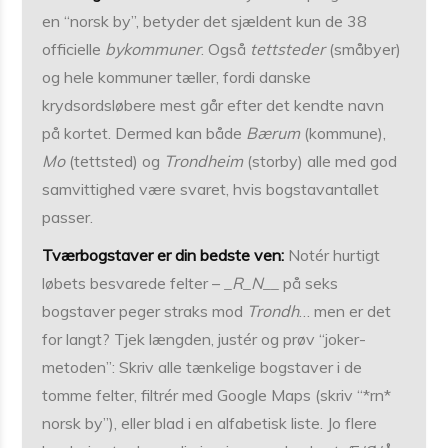
en “norsk by”, betyder det sjældent kun de 38
officielle
bykommuner
. Også
tettsteder
(småbyer)
og hele kommuner tæller, fordi danske
krydsordsløbere mest går efter det kendte navn
på kortet. Dermed kan både
Bærum
(kommune),
Mo
(tettsted) og
Trondheim
(storby) alle med god
samvittighed være svaret, hvis bogstavantallet
passer.
Tværbogstaver er din bedste ven:
Notér hurtigt
løbets besvarede felter –
_R_N__
på seks
bogstaver peger straks mod
Trondh
… men er det
for langt? Tjek længden, justér og prøv “joker-
metoden”: Skriv alle tænkelige bogstaver i de
tomme felter, filtrér med Google Maps (skriv “*rn*
norsk by”), eller blad i en alfabetisk liste. Jo flere