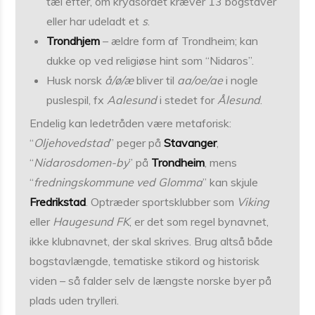
tæl efter, om krydsordet kræver 13 bogstaver
eller har udeladt et
s
.
Trondhjem
– ældre form af Trondheim; kan
dukke op ved religiøse hint som “Nidaros”.
Husk norsk
å/ø/æ
bliver til
aa/oe/ae
i nogle
puslespil, fx
Aalesund
i stedet for
Ålesund
.
Endelig kan ledetråden være metaforisk:
“
Oljehovedstad
” peger på
Stavanger
,
“
Nidarosdomen-by
” på
Trondheim
, mens
“
fredningskommune ved Glomma
” kan skjule
Fredrikstad
. Optræder sportsklubber som
Viking
eller
Haugesund FK
, er det som regel bynavnet,
ikke klubnavnet, der skal skrives. Brug altså både
bogstavlængde, tematiske stikord og historisk
viden – så falder selv de længste norske byer på
plads uden trylleri.