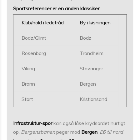
Sportsreferencer er en anden klassiker:
Klub/hold i ledetråd
By i løsningen
Bodø/Glimt
Bodø
Rosenborg
Trondheim
Viking
Stavanger
Brann
Bergen
Start
Kristiansand
Infrastruktur-spor
kan også låse krydsordet hurtigt
op.
Bergensbanen
peger mod
Bergen
,
E6 til nord