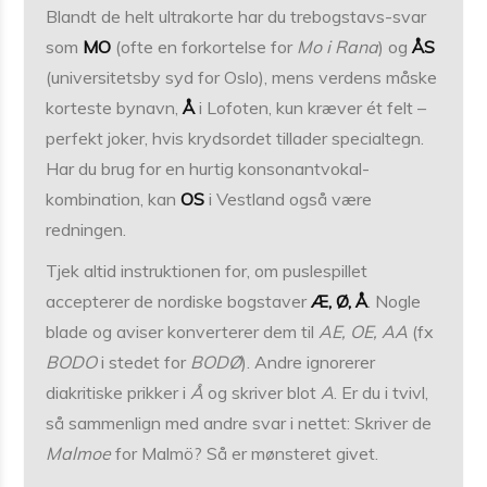
Blandt de helt ultrakorte har du trebogstavs­-svar
som
MO
(ofte en forkortelse for
Mo i Rana
) og
ÅS
(universitetsby syd for Oslo), mens verdens måske
korteste bynavn,
Å
i Lofoten, kun kræver ét felt –
perfekt joker, hvis krydsordet tillader specialtegn.
Har du brug for en hurtig konsonantvokal-
kombination, kan
OS
i Vestland også være
redningen.
Tjek altid instruktionen for, om puslespillet
accepterer de nordiske bogstaver
Æ, Ø, Å
. Nogle
blade og aviser konverterer dem til
AE, OE, AA
(fx
BODO
i stedet for
BODØ
). Andre ignorerer
diakritiske prikker i
Å
og skriver blot
A
. Er du i tvivl,
så sammenlign med andre svar i nettet: Skriver de
Malmoe
for Malmö? Så er mønsteret givet.