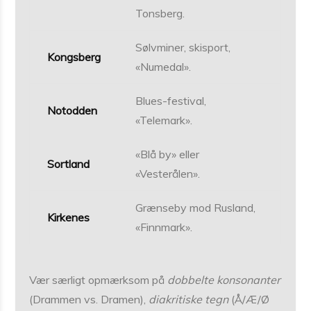
Tonsberg.
Sølvminer, skisport,
Kongsberg
«Numedal».
Blues-festival,
Notodden
«Telemark».
«Blå by» eller
Sortland
«Vesterålen».
Grænseby mod Rusland,
Kirkenes
«Finnmark».
Vær særligt opmærksom på
dobbelte konsonanter
(Drammen vs. Dramen),
diakritiske tegn
(Å/Æ/Ø