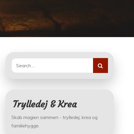
Search
for:
Trylledej & Krea
Skab magien sammen - trylledej, krea og
familiehygge.