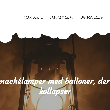
FORSIDE
ARTIKLER
BØRNELIV
machélamper med balloner, der 
kollapser