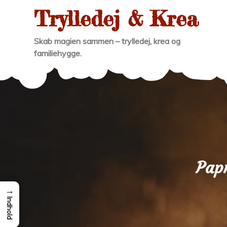
Skip
Trylledej & Krea
to
content
Skab magien sammen – trylledej, krea og
familiehygge.
Pap
→
Indhold