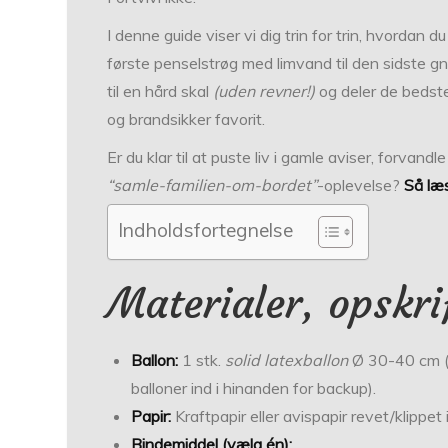
I denne guide viser vi dig trin for trin, hvordan d
første penselstrøg med limvand til den sidste gn
til en hård skal
(uden revner!)
og deler de bedste 
og brandsikker favorit.
Er du klar til at puste liv i gamle aviser, forvan
“samle-familien-om-bordet”
-oplevelse?
Så læ
Indholdsfortegnelse
Materialer, opskri
Ballon:
1 stk.
solid latexballon
Ø 30-40 cm (v
balloner ind i hinanden for backup).
Papir:
Kraftpapir eller avispapir revet/klippet 
Bindemiddel (vælg én):