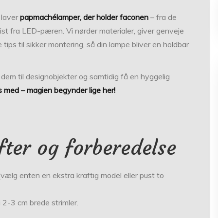
u laver
papmachélamper, der holder faconen
– fra de
ist fra LED-pæren. Vi nørder materialer, giver genveje
tips til sikker montering, så din lampe bliver en holdbar
dle dem til designobjekter og samtidig få en hyggelig
s med – magien begynder lige her!
fter og forberedelse
ælg enten en ekstra kraftig model eller pust to
i 2-3 cm brede strimler.