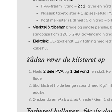
PVA-trælim : vand –
2 : 1
(giver en hård, 
Klassisk tapetklister + 1 spiseskefuld PVA
Kogt melklister (1 dl mel : 5 dl vand) – bi
Værktøj & tilbehør:
brede og smalle pensler, b
sandpapir korn 120 & 240, akrylmaling, vandb
Elektrisk:
CE-godkendt E27 fatning med led
kabelhul.
Sådan rører du klisteret op
Hæld
2 dele PVA
og
1 del vand
i en skål. Rør
fløde.
Skal klistret holde længe i spand med låg? Ti
eddike.
Ønsker du en
ekstra stærk
finale? Gem 1 dl r
Forbered ballonen, før du dy