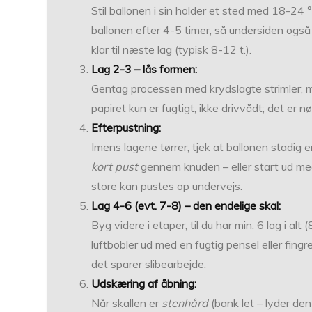
Stil ballonen i sin holder et sted med 18-24
ballonen efter 4-5 timer, så undersiden også 
klar til næste lag (typisk 8-12 t.).
Lag 2-3 – lås formen:
Gentag processen med kryds­lagte strimler, me
papiret kun er fugtigt, ikke drivvådt; det er 
Efterpustning:
Imens lagene tørrer, tjek at ballonen stadig 
kort pust
gennem knuden – eller start ud m
store kan pustes op undervejs.
Lag 4-6 (evt. 7-8) – den endelige skal:
Byg videre i etaper, til du har min. 6 lag i alt
luftbobler ud med en fugtig pensel eller fing
det sparer slibearbejde.
Udskæring af åbning:
Når skallen er
stenhård
(bank let – lyder den