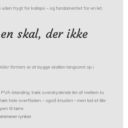
 uden frygt for kollaps – og fundamentet for en let,
 en skal, der ikke
older formen
, er at bygge skallen langsomt op i
in PVA-blanding, træk overskydende lim af mellem to
. Dæk hele overfladen –
også knuden
– men lad et lille
en til tørre.
minimerer rynker.