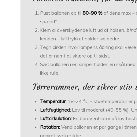
Pust ballonen op til
80-90 %
af dens max – de
spænd”.
Klem al overskydende luft ud af halsen,
bind
knuden – luft­trykket holder sig bedre.
Tegn cirklen, hvor lampens åbning skal være (br
det er nemt at skære op til sidst.
Sæt ballonen i en simpel holder: en skål med r
ikke rulle.
Tørrerammer, der sikrer stiv 
Temperatur:
18-24 °C – stuetemperatur er p
Luftfugtighed:
Lav til moderat (40-55 %). Un
Luftcirkulation:
En bordventilator på lav hasti
Rotation:
Vend ballonen et par gange i timen d
papiret synker ikke.