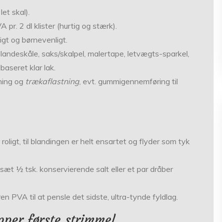
let skal).
 pr. 2 dl klister (hurtig og stærk).
lligt og børnevenligt.
landeskåle, saks/skalpel, malertape, letvægts-sparkel,
aseret klar lak.
ning og
træk­aflastning
, evt. gummi­gennemføring til
 roligt, til blandingen er helt ensartet og flyder som tyk
lsæt ½ tsk. konservierende salt eller et par dråber
en PVA til at pensle det sidste, ultra-tynde fyldlag.
pper første strimmel