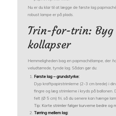
Nu er du klar til at lægge de første lag papmaché
robust lampe er på plads.
Trin-for-trin: Byg
kollapser
Hemmeligh­eden bag en papmachélampe, der
h
veludtørrede, tynde lag. Sådan gør du:
Første lag – grundstyrke:
Dyp kraftpapirstrimlerne (2-3 cm brede) i d
fingre og læg strimlerne i kryds på ballonen
felt (Ø 5 cm) fri, så du senere kan hænge lamp
Tip: Korte strimler følger kurverne bedre og 
Tørring mellem lag: