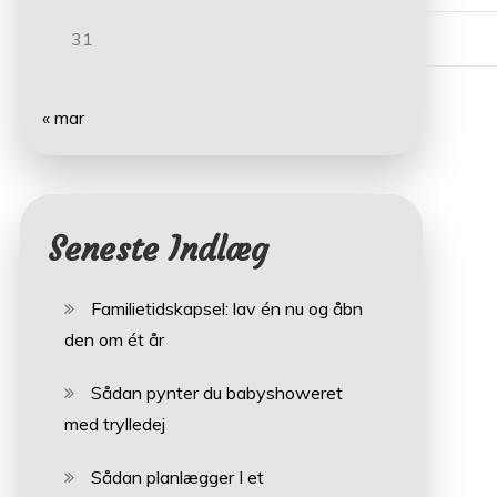
31
« mar
Seneste Indlæg
Familietidskapsel: lav én nu og åbn
den om ét år
Sådan pynter du babyshoweret
med trylledej
Sådan planlægger I et