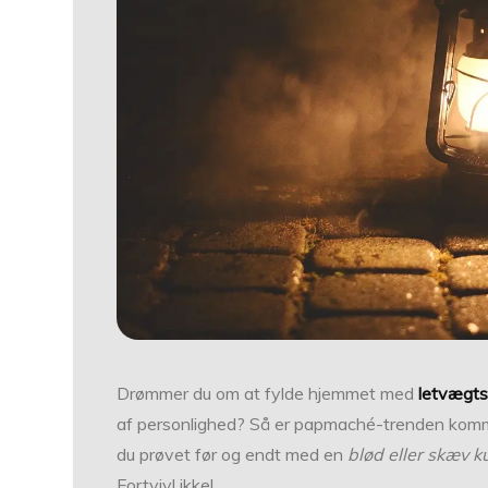
Drømmer du om at fylde hjemmet med
letvægts
af personlighed? Så er papmaché-trenden komm
du prøvet før og endt med en
blød eller skæv k
Fortvivl ikke!