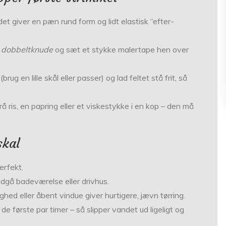
t giver en pæn rund form og lidt elastisk “efter­
 dobbeltknude
og sæt et stykke malertape hen over
ug en lille skål eller passer) og lad feltet stå frit, så
å ris, en papring eller et viskestykke i en kop – den må
skal
erfekt.
dgå badeværelse eller drivhus.
ghed eller åbent vindue giver hurtigere, jævn tørring.
e første par timer – så slipper vandet ud ligeligt og