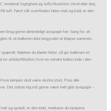
 °C, moderat fugtighed og
luftcirkulation
. Vend eller drej
får luft. Først når overfladen føles mat og kold, er den
n brug gerne almindeligt avispapir her. Sørg for, at
nøglen til, at ballonen ikke begynder at klapse sammen.
er spændt. Mærker du bløde felter, så giv ballonen et
ed en
dobbeltballon
, hvor en mindre ballon inde i den
 (8 hvis lampen skal være ekstra stor). Pres alle
rene. Det sidste lag må gerne være helt glat avispapir –
 hult og sprødt, er den klar), markerer du lampens