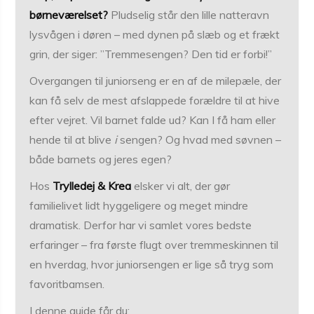
børneværelset?
Pludselig står den lille natteravn
lysvågen i døren – med dynen på slæb og et frækt
grin, der siger: ”Tremmesengen? Den tid er forbi!”
Overgangen til juniorseng er en af de milepæle, der
kan få selv de mest afslappede forældre til at hive
efter vejret. Vil barnet falde ud? Kan I få ham eller
hende til at blive
i
sengen? Og hvad med søvnen –
både barnets og jeres egen?
Hos
Trylledej & Krea
elsker vi alt, der gør
familielivet lidt hyggeligere og meget mindre
dramatisk. Derfor har vi samlet vores bedste
erfaringer – fra første flugt over tremmeskinnen til
en hverdag, hvor juniorsengen er lige så tryg som
favoritbamsen.
I denne guide får du: