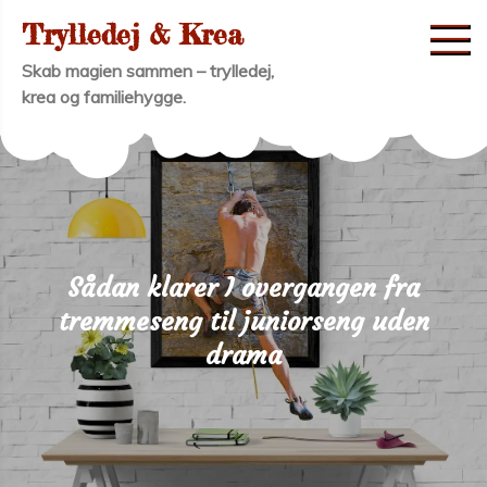
Skip
Trylledej & Krea
to
Skab magien sammen – trylledej,
content
krea og familiehygge.
Sådan klarer I overgangen fra
tremmeseng til juniorseng uden
drama