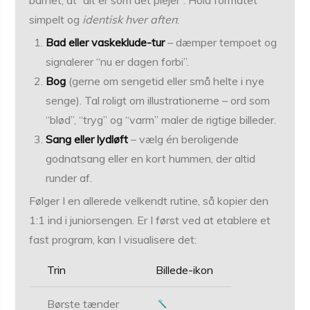
barnet, at “alt er som det plejer”. Hold formatet
simpelt og
identisk hver aften
:
Bad eller vaskeklude-tur
– dæmper tempoet og
signalerer “nu er dagen forbi”.
Bog
(gerne om sengetid eller små helte i nye
senge). Tal roligt om illustrationerne – ord som
“blød”, “tryg” og “varm” maler de rigtige billeder.
Sang eller lydløft
– vælg én beroligende
godnatsang eller en kort hummen, der altid
runder af.
Følger I en allerede velkendt rutine, så kopier den
1:1 ind i juniorsengen. Er I først ved at etablere et
fast program, kan I visualisere det:
Trin
Billede-ikon
Børste tænder