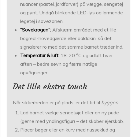
nuancer (pastel, jordfarver) på vægge, sengetøj
og pynt. Undgå blinkende LED-lys og larmende
legetøj i sovezonen.
“Sovekrogen”:
Afskærm området med et lille
bogreol-hovedgærde eller baldakin, så det
signalerer ro med det samme barnet træder ind.
Temperatur & luft:
18-20 °C og udluft hver
aften – bedre søvn og færre natlige
opvågninger.
Det lille ekstra touch
Når sikkerheden er på plads, er det tid til
hyggen
:
Lad barnet vælge sengetøjet eller en ny pude
(gerne med yndlingsfigur) – det skaber ejerskab.
Placer bøger eller en kurv med nusseklud og