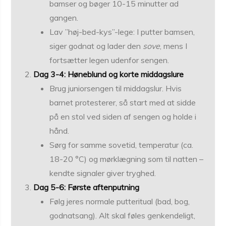
bamser og bøger 10-15 minutter ad
gangen.
Lav ”høj-bed-kys”-lege: I putter bamsen,
siger godnat og lader den
sove
, mens I
fortsætter legen udenfor sengen.
Dag 3-4: Høneblund og korte middagslure
Brug juniorsengen til middagslur. Hvis
barnet protesterer, så start med at sidde
på en stol ved siden af sengen og holde i
hånd.
Sørg for samme sovetid, temperatur (ca.
18-20 °C) og mørklægning som til natten –
kendte signaler giver tryghed.
Dag 5-6: Første aftenputning
Følg jeres normale putteritual (bad, bog,
godnatsang). Alt skal føles genkendeligt,