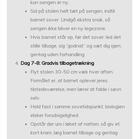
kun sengen er ny.
Sid på stolen helt tæt på sengen, indtil
barnet sover. Undgå ekstra snak, så
sengen ikke bliver en ny legezone.
Hvis barnet står op, før det sover: led det
stille tilbage, sig “godnat” og sæt dig igen;
gentag uden forhandling.
Dag 7-8: Gradvis tilbagetrækning
Flyt stolen 30-50 cm væk hver aften.
Formålet er, at barnet oplever jeres
tilstedeværelse, men lærer at falde i søvn
selv.
Hold fast i samme sovetidspunkt; biologien
elsker forudsigelighed.
Opstår der uro i løbet af natten, så giv et
kort kram, læg barnet tilbage og gentag