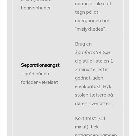
normale – ikke et
begivenheder
tegn på, at
overgangen har
“mislykkedes”.
Brug en
komfortstol
: Sæt
dig stille i stolen 1-
Separationsangst
2 minutter efter
– gråd når du
godnat, uden
forlader værelset
øjenkontakt. Ryk
stolen tættere på
døren hver aften.
Kort trøst (< 1
minut), tjek
natlampen/bamsen,