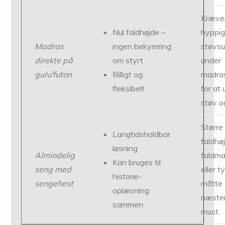
Kræve
Nul faldhøjde –
hyppi
Madras
ingen bekymring
støvsu
direkte på
om styrt
under
gulv/futon
Billigt og
madra
fleksibelt
for at
støv o
Større
Langtidsholdbar
faldhø
løsning
Almindelig
faldm
Kan bruges til
seng med
eller t
historie-
sengehest
måtte 
oplæsning
næste
sammen
must.