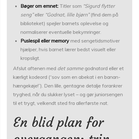
Bøger om emnet:
Titler som
“Sigurd flytter
seng”
eller
“Godnat, lille bjørn”
(find dem på
biblioteket) spejler barnets oplevelse og
normaliserer eventuelle bekymringer.
Puslespil eller memory
med sengetidsmotiver
hjælper, hvis barnet lærer bedst visuelt eller
kropsligt.
Afslut aftenen med
det samme
godnatord eller et
kærligt kodeord (“sov som en abekat i en banan­
hænge­køje!”). Den lille, gentagne detalje forankrer
tryghed, når du slukker lyset – og gør juniorsengen
til et trygt, velkendt sted fra allerførste nat.
En blid plan for