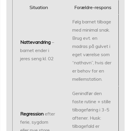
Situation
Forældre-respons
Følg barnet tilbage
med minimal snak.
Brug evt. en
Nattevandring
–
madras på gulvet i
barnet ender i
eget værelse som
jeres seng kl. 02
“nathavn”, hvis der
er behov for en
mellemstation.
Genindfør den
faste rutine + stille
tilbageføring i 3-5
Regression
efter
aftener. Husk:
ferie, sygdom
tilbagefald er
eller nye store