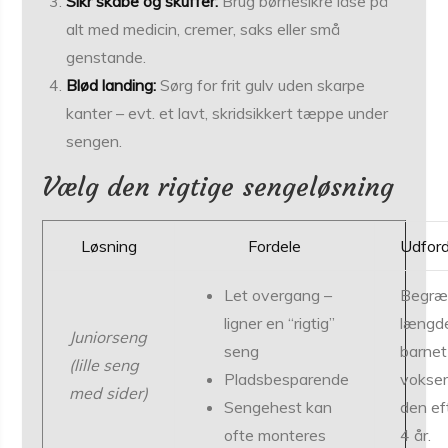
Sikr skabe og skuffer:
Brug børnesikre låse på
alt med medicin, cremer, saks eller små
genstande.
Blød landing:
Sørg for frit gulv uden skarpe
kanter – evt. et lavt, skridsikkert tæppe under
sengen.
Vælg den rigtige sengeløsning
Løsning
Fordele
Udford
Let overgang –
Begræn
ligner en “rigtig”
længd
Juniorseng
seng
barnet
(lille seng
Pladsbesparende
vokser
med sider)
Sengehest kan
den ef
ofte monteres
4 år.