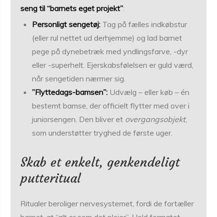
seng til “barnets eget projekt”
:
Personligt sengetøj:
Tag på fælles indkøbstur
(eller rul nettet ud derhjemme) og lad barnet
pege på dynebetræk med yndlingsfarve, -dyr
eller -superhelt. Ejerskabsfølelsen er guld værd,
når sengetiden nærmer sig.
”Flyttedags-bamsen”:
Udvælg – eller køb – én
bestemt bamse, der officielt flytter med over i
juniorsengen. Den bliver et
overgangsobjekt
,
som understøtter tryghed de første uger.
Skab et enkelt, genkendeligt
putteritual
Ritualer beroliger nervesystemet, fordi de fortæller