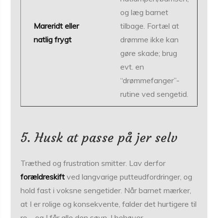
og læg barnet
Mareridt eller
tilbage. Fortæl at
natlig frygt
drømme ikke kan
gøre skade; brug
evt. en
“drømmefanger”-
rutine ved sengetid.
5. Husk at passe på jer selv
Træthed og frustration smitter. Lav derfor
forældreskift
ved langvarige putteudfordringer, og
hold fast i voksne sengetider. Når barnet mærker,
at I er rolige og konsekvente, falder det hurtigere til
ro – og I får alle den søvn, I behøver.