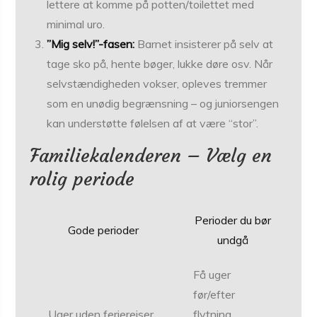
lettere at komme på potten/toilettet med
minimal uro.
”Mig selv!”-fasen:
Barnet insisterer på selv at
tage sko på, hente bøger, lukke døre osv. Når
selvstændigheden vokser, opleves tremmer
som en unødig begrænsning – og juniorsengen
kan understøtte følelsen af at være “stor”.
Familiekalenderen – Vælg en
rolig periode
Perioder du bør
Gode perioder
undgå
Få uger
før/efter
Uger uden ferierejser,
flytning,