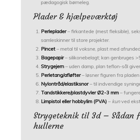
pædagogisk børneleg.
Plader & hjælpeværktøj
Perleplader
– firkantede (mest fleksible), seks
samleskinner til store projekter.
Pincet
– metal til voksne, plast med afrundede
Bagepapir
– silikonebelagt; kan genbruges >
Strygejern
– uden damp, plan teflon-sål giver
Perletang/afløfter
– løsner figuren fra pladen
Nylontråd/elastiksnor
– til indvendige syning
Tandstikkere/plastdyvler Ø2-3 mm
– fungere
Limpistol eller hobbylim (PVA)
–
kun
ved ekstr
Strygeteknik til 3d – Sådan 
hullerne