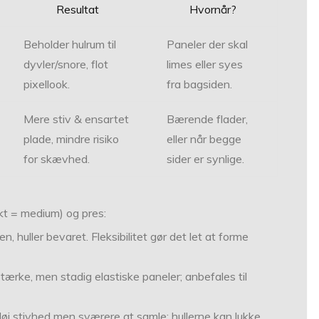
Resultat
Hvornår?
Beholder hulrum til
Paneler der skal
dyvler/snore, flot
limes eller syes
pixellook.
fra bagsiden.
Mere stiv & ensartet
Bærende flader,
plade, mindre risiko
eller når begge
for skævhed.
sider er synlige.
t = medium) og pres:
, huller bevaret. Fleksibilitet gør det let at forme
stærke, men stadig elastiske paneler; anbefales til
Høj stivhed men sværere at samle; hullerne kan lukke