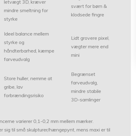
letvægt 3D, kræver
svært for børn &
mindre smeltning for
klodsede fingre
styrke
Ideel balance mellem
Lidt grovere pixel,
styrke og
vægter mere end
håndterbarhed, kæmpe
mini
farveudvalg
Begrænset
Store huller, nemme at
farveudvalg,
gribe, lav
mindre stabile
forbrændingsrisiko
3D-samlinger
erancerne varierer 0,1-0,2 mm mellem mærker.
er sig til små skulpturer/hængepynt, mens maxi er til