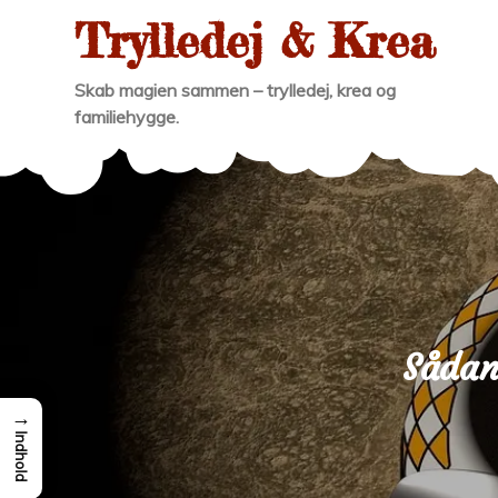
Skip
Trylledej & Krea
to
content
Skab magien sammen – trylledej, krea og
familiehygge.
Sådan
→
Indhold