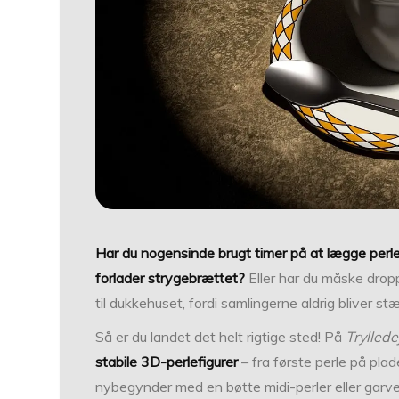
Har du nogensinde brugt timer på at lægge perler
forlader strygebrættet?
Eller har du måske dro
til dukkehuset, fordi samlingerne aldrig bliver s
Så er du landet det helt rigtige sted! På
Tryllede
stabile 3D-perlefigurer
– fra første perle på plad
nybegynder med en bøtte midi-perler eller garvet