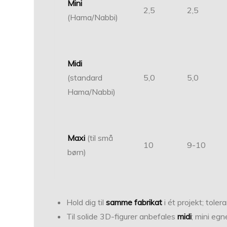
Mini
2,5
2,5
(Hama/Nabbi)
Midi
(standard
5,0
5,0
Hama/Nabbi)
Maxi
(til små
10
9-10
børn)
Hold dig til
samme fabrikat
i ét projekt; tol
Til solide 3D-figurer anbefales
midi
; mini egn