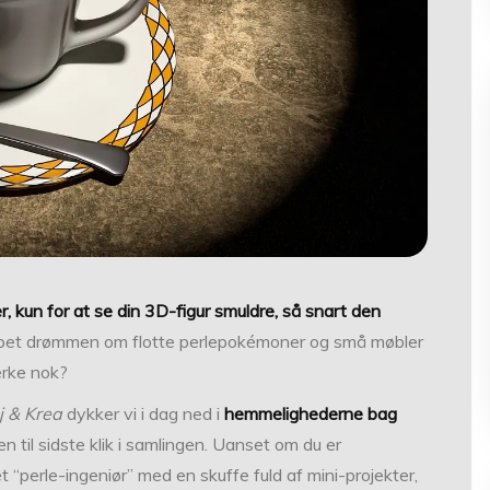
, kun for at se din 3D-figur smuldre, så snart den
ppet drømmen om flotte perle­pokémoner og små møbler
tærke nok?
j & Krea
dykker vi i dag ned i
hemmelighederne bag
en til sidste klik i samlingen. Uanset om du er
 “perle-ingeniør” med en skuffe fuld af mini-projekter,