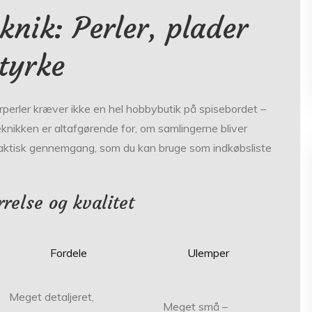
nik: Perler, plader
tyrke
rperler kræver ikke en hel hobbybutik på spisebordet –
knikken er altafgørende for, om samlingerne bliver
 praktisk gennemgang, som du kan bruge som indkøbsliste
rrelse og kvalitet
Fordele
Ulemper
Meget detaljeret,
Meget små –