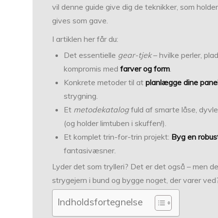
vil denne guide give dig de teknikker, som holder
gives som gave.
I artiklen her får du:
Det essentielle
gear-tjek
– hvilke perler, pl
kompromis med
farver og form
.
Konkrete metoder til at
planlægge dine panel
strygning.
Et
metodekatalog
fuld af smarte låse, dyvler
(og holder limtuben i skuffen!).
Et komplet trin-for-trin projekt:
Byg en robus
fantasivæsner.
Lyder det som trylleri? Det er det også – men d
strygejern i bund og bygge noget, der varer ve
Indholdsfortegnelse