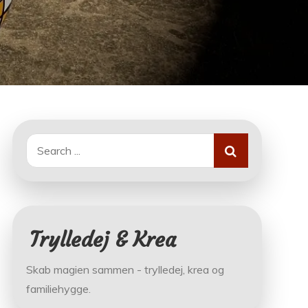
Search
for:
Trylledej & Krea
Skab magien sammen - trylledej, krea og
familiehygge.