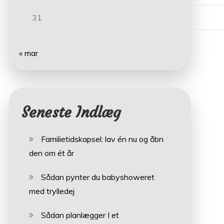
31
« mar
Seneste Indlæg
Familietidskapsel: lav én nu og åbn
den om ét år
Sådan pynter du babyshoweret
med trylledej
Sådan planlægger I et