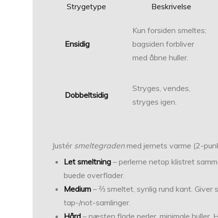
Strygetype
Beskrivelse
Kun forsiden smeltes;
Ensidig
bagsiden forbliver
med åbne huller.
Stryges, vendes,
Dobbeltsidig
stryges igen.
Justér
smeltegraden
med jernets varme (2-punk
Let smeltning
– perlerne netop klistret sammen
buede overflader.
Medium
– ⅔ smeltet, synlig rund kant. Giver 
tap-/not-samlinger.
Hård
– næsten flade perler, minimale huller. 