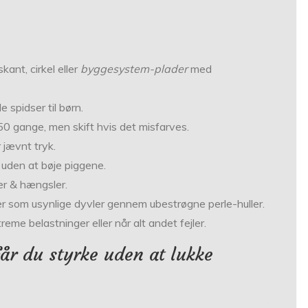
kant, cirkel eller
byggesystem-plader
med
 spidser til børn.
50 gange, men skift hvis det misfarves.
 jævnt tryk.
 uden at bøje piggene.
er & hængsler.
r som usynlige dyvler gennem ubestrøgne perle-huller.
eme belastninger eller når alt andet fejler.
får du styrke uden at lukke