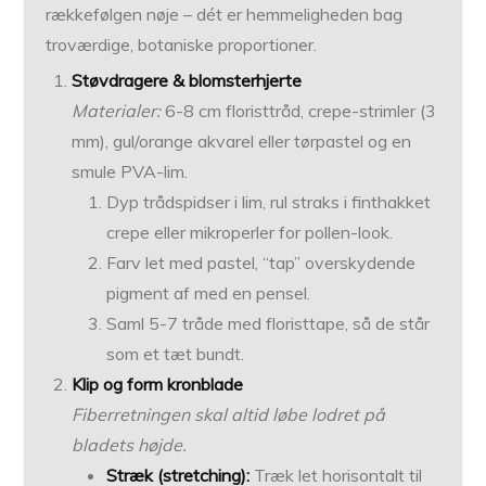
rækkefølgen nøje – dét er hemmeligheden bag
troværdige, botaniske proportioner.
Støvdragere & blomsterhjerte
Materialer:
6-8 cm floristtråd, crepe-strimler (3
mm), gul/orange akvarel eller tørpastel og en
smule PVA-lim.
Dyp trådspidser i lim, rul straks i finthakket
crepe eller mikroperler for pollen-look.
Farv let med pastel, “tap” overskydende
pigment af med en pensel.
Saml 5-7 tråde med floristtape, så de står
som et tæt bundt.
Klip og form kronblade
Fiberretningen skal altid løbe lodret på
bladets højde.
Stræk (stretching):
Træk let horisontalt til