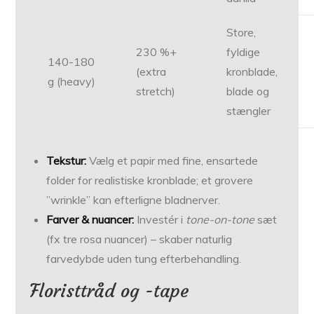
Store,
230 %+
fyldige
140-180
(extra
kronblade,
g (heavy)
stretch)
blade og
stængler
Tekstur:
Vælg et papir med fine, ensartede
folder for realistiske kronblade; et grovere
”wrinkle” kan efterligne bladnerver.
Farver & nuancer:
Investér i
tone-on-tone
sæt
(fx tre rosa nuancer) – skaber naturlig
farvedybde uden tung efterbehandling.
Floristtråd og -tape