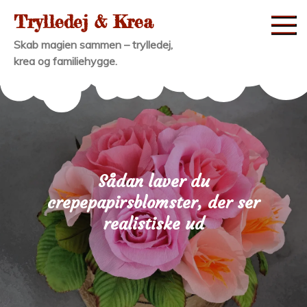
Skip
Trylledej & Krea
to
Skab magien sammen – trylledej,
content
krea og familiehygge.
Sådan laver du
crepepapirsblomster, der ser
realistiske ud