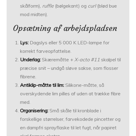
skålform),
ruffle
(bølge­kant) og
curl
(blød bue
mod midten).
Opsætning af arbejdspladsen
Lys:
Dagslys eller 5 000 K LED-lampe for
korrekt farveopfattelse.
Underlag:
Skære­måtte +
X-acto #11
skalpel til
præcise snit – undgå sløve sakse, som flosser
fibrene.
Antiklip-måtte til lim:
Silikone-måtte, så
overskydende lim pilles af uden at trække fibre
med.
Organisering:
Små skåle til kronblade i
forskellige størrelser, farvekodede pincetter og
en dampfri sprayflaske til let fugt, når papiret
skal formes ekstra.