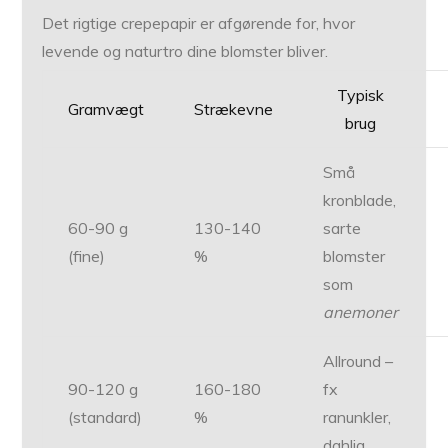
Det rigtige crepepapir er afgørende for, hvor
levende og naturtro dine blomster bliver.
Typisk
Gramvægt
Strækevne
brug
Små
kronblade,
60-90 g
130-140
sarte
(fine)
%
blomster
som
anemoner
Allround –
90-120 g
160-180
fx
(standard)
%
ranunkler,
dahlia