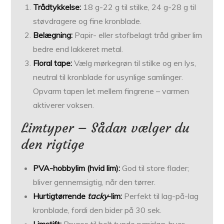
Trådtykkelse:
18 g-22 g til stilke, 24 g-28 g til
støvdragere og fine kronblade.
Belægning:
Papir- eller stofbelagt tråd griber lim
bedre end lakkeret metal.
Floral tape:
Vælg mørkegrøn til stilke og en lys,
neutral til kronblade for usynlige samlinger.
Opvarm tapen let mellem fingrene – varmen
aktiverer voksen.
Limtyper – Sådan vælger du
den rigtige
PVA-hobbylim (hvid lim):
God til store flader;
bliver gennemsigtig, når den tørrer.
Hurtigtørrende
tacky
-lim:
Perfekt til lag-på-lag
kronblade, fordi den bider på 30 sek.
Limstift:
Bruges til helt tynde papirlag, hvor