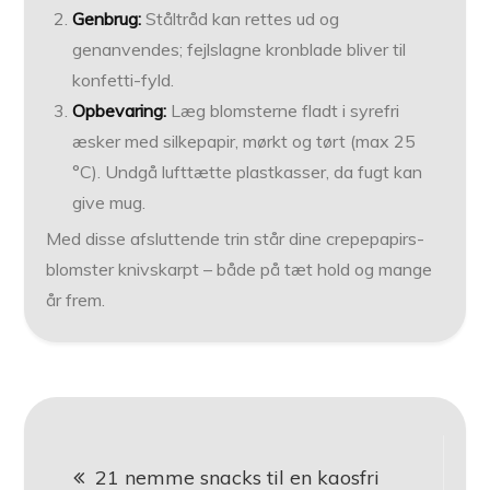
Genbrug:
Ståltråd kan rettes ud og
genanvendes; fejlslagne kronblade bliver til
konfetti-fyld.
Opbevaring:
Læg blomsterne fladt i syrefri
æsker med silkepapir, mørkt og tørt (max 25
°C). Undgå lufttætte plastkasser, da fugt kan
give mug.
Med disse afsluttende trin står dine crepepapirs­
blomster knivskarpt – både på tæt hold og mange
år frem.
Indlægsnavigation
21 nemme snacks til en kaosfri