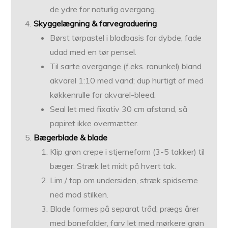
de ydre for naturlig overgang.
Skyggelægning & farvegraduering
Børst tørpastel i bladbasis for dybde, fade
udad med en tør pensel.
Til sarte overgange (f.eks. ranunkel) bland
akvarel 1:10 med vand; dup hurtigt af med
køkkenrulle for akvarel-bleed.
Seal let med fixativ 30 cm afstand, så
papiret ikke overmætter.
Bægerblade & blade
Klip grøn crepe i stjerneform (3-5 takker) til
bæger. Stræk let midt på hvert tak.
Lim / tap om undersiden, stræk spidserne
ned mod stilken.
Blade formes på separat tråd; prægs årer
med bonefolder, farv let med mørkere grøn