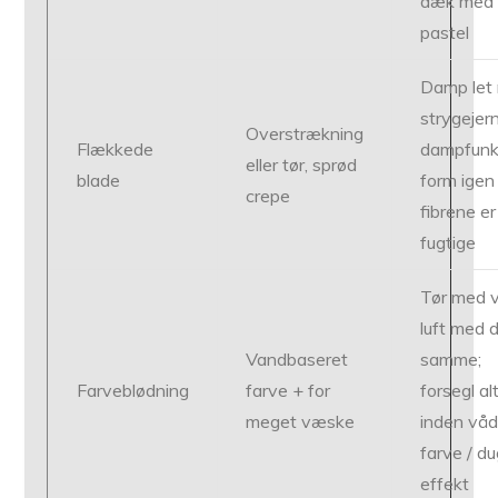
dæk med
pastel
Damp let
strygejer
Overstrækning
Flækkede
dampfunk
eller tør, sprød
blade
form igen
crepe
fibrene er
fugtige
Tør med 
luft med 
Vandbaseret
samme;
Farveblødning
farve + for
forsegl al
meget væske
inden vå
farve / d
effekt