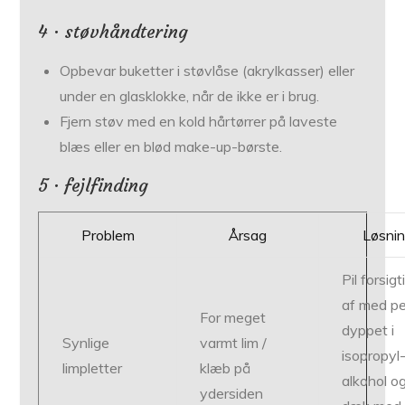
4 · støvhåndtering
Opbevar buketter i støvlåse (akryl­kasser) eller
under en glas­klokke, når de ikke er i brug.
Fjern støv med en kold hårtørrer på laveste
blæs eller en blød make-up-børste.
5 · fejlfinding
Problem
Årsag
Løsni
Pil forsigt
af med p
For meget
dyppet i
Synlige
varmt lim /
isopropyl
limpletter
klæb på
alkohol o
ydersiden