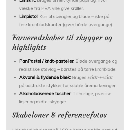
væske fra PVA ville give krøller.
Limpistol:
Kun til stængler og blade – ikke på
fine kronbladskanter (giver hårde overgange).
Farveredskaber til skygger og
highlights
PanPastel / kridt-pasteller:
Bløde overgange og
realistiske støvlag – børstes på tørre kronblade.
Akvarel & flydende blæk:
Bruges
vådt-i-vådt
på udstrakte stykker for subtile åremarkeringer.
Alkoholbaserede tuscher:
Til hurtige, præcise
linjer og midte-skygger.
Skabeloner & referencefotos
Udskriv skabeloner på 160 g karton og klip dem ud