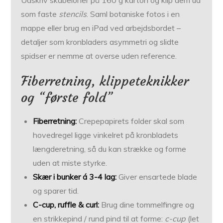
som faste
stencils
. Saml botaniske fotos i en
mappe eller brug en iPad ved arbejdsbordet –
detaljer som kronbladers asymmetri og slidte
spidser er nemme at overse uden reference.
Fiberretning, klippeteknikker
og “første fold”
Fiberretning:
Crepepapirets folder skal som
hovedregel ligge vinkelret på kronbladets
længderetning, så du kan strække og forme
uden at miste styrke.
Skær i bunker á 3-4 lag:
Giver ensartede blade
og sparer tid.
C-cup, ruffle & curl:
Brug dine tommelfingre og
en strikkepind / rund pind til at forme:
c-cup
(let