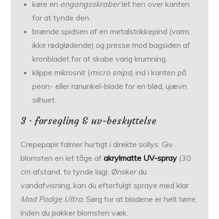
køre en
engangsskraber
let hen over kanten
for at tynde den.
brænde spidsen af en metalstrikkepind (varm,
ikke rødglødende) og presse mod bagsiden af
kronbladet for at skabe varig krumning.
klippe mikrosnit (
micro snips
) ind i kant­en på
peon- eller ranunkel-blade for en blød, ujævn
silhuet.
3 · forsegling & uv-beskyttelse
Crepepapir falmer hurtigt i direkte sollys. Giv
blomsten en let tåge af
akrylmatte UV-spray
(30
cm afstand, to tynde lag). Ønsker du
vandafvisning, kan du efterfulgt spraye med klar
Mod Podge Ultra
. Sørg for at bladene er helt tørre,
inden du pakker blomsten væk.