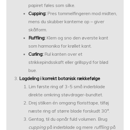
papiret føles som silke.
Cupping:
Pres tommelfingeren mod midten,
mens du skubber kanterne op – giver
skålform.
Ruffling:
Klem og sno den øverste kant
som harmonika for krøllet kant.
Curling:
Rul kanten over et
strikkepindsskaft eller grillspyd for blød
bue.
Lagdeling i korrekt botanisk rækkefølge
Lim første ring af 3-5 små inderblade
direkte omkring støvdrager-bundtet.
Drej stilken én omgang floristtape, tilføj
næste ring af større blade forskudt 30°.
Gentag, til du opnår fuld volumen. Brug
cupping
på inderblade og mere
ruffling
på