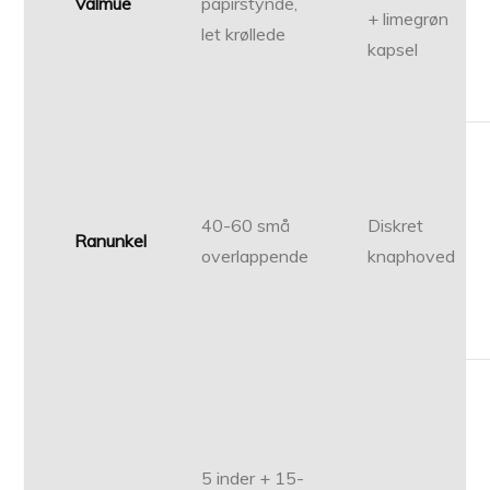
Valmue
papirstynde,
+ limegrøn
let krøllede
kapsel
40-60 små
Diskret
Ranunkel
overlappende
knaphoved
5 inder + 15-