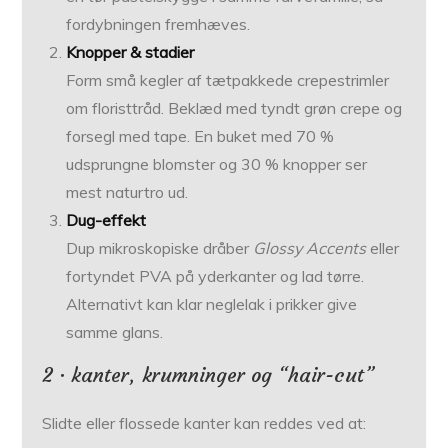
fordybningen fremhæves.
Knopper & stadier
Form små kegler af tætpakkede crepestrimler
om floristtråd. Beklæd med tyndt grøn crepe og
forsegl med tape. En buket med 70 %
udsprungne blomster og 30 % knopper ser
mest naturtro ud.
Dug-effekt
Dup mikroskopiske dråber
Glossy Accents
eller
fortyndet PVA på yderkanter og lad tørre.
Alternativt kan klar neglelak i prikker give
samme glans.
2 · kanter, krumninger og “hair-cut”
Slidte eller flos­sede kanter kan reddes ved at: