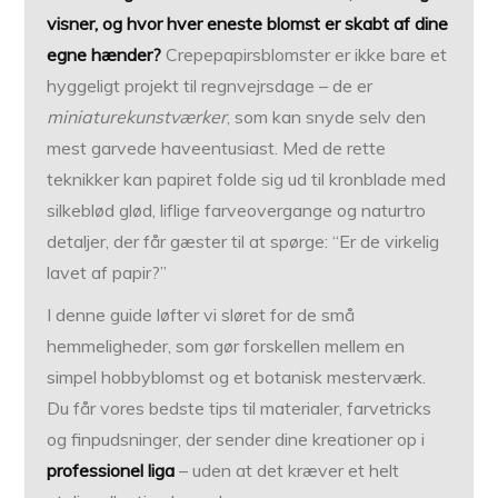
visner, og hvor hver eneste blomst er skabt af dine
egne hænder?
Crepepapirsblomster er ikke bare et
hyggeligt projekt til regnvejrsdage – de er
miniaturekunstværker
, som kan snyde selv den
mest garvede haveentusiast. Med de rette
teknikker kan papiret folde sig ud til kronblade med
silkeblød glød, liflige farve­overgange og naturtro
detaljer, der får gæster til at spørge: “Er de virkelig
lavet af papir?”
I denne guide løfter vi sløret for de små
hemmeligheder, som gør forskellen mellem en
simpel hobbyblomst og et botanisk mesterværk.
Du får vores bedste tips til materialer, farve­tricks
og finpudsninger, der sender dine kreationer op i
professionel liga
– uden at det kræver et helt