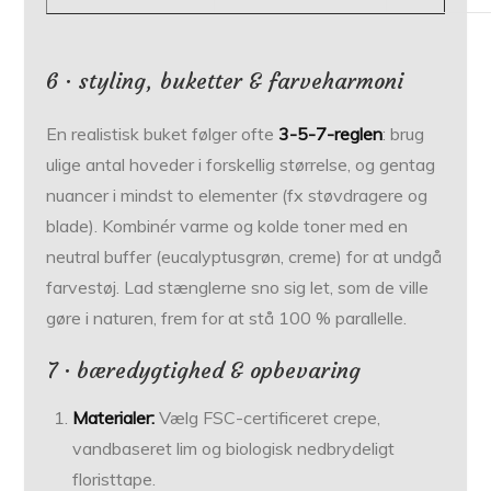
6 · styling, buketter & farveharmoni
En realistisk buket følger ofte
3-5-7-reglen
: brug
ulige antal hoveder i forskellig størrelse, og gentag
nuancer i mindst to elementer (fx støvdragere og
blade). Kombinér varme og kolde toner med en
neutral buffer (eucalyptus­grøn, creme) for at undgå
farve­støj. Lad stænglerne sno sig let, som de ville
gøre i naturen, frem for at stå 100 % parallelle.
7 · bæredygtighed & opbevaring
Materialer:
Vælg FSC-certificeret crepe,
vandbaseret lim og biologisk ned­brydeligt
floristtape.