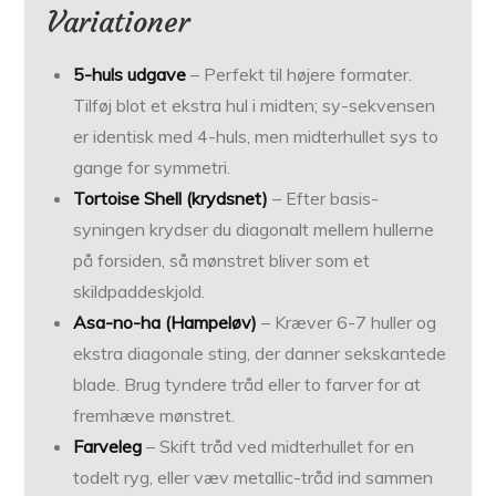
Variationer
5-huls udgave
– Perfekt til højere formater.
Tilføj blot et ekstra hul i midten; sy-sekvensen
er identisk med 4-huls, men midterhullet sys to
gange for symmetri.
Tortoise Shell (krydsnet)
– Efter basis-
syningen krydser du diagonalt mellem hullerne
på forsiden, så mønstret bliver som et
skildpaddeskjold.
Asa-no-ha (Hampeløv)
– Kræver 6-7 huller og
ekstra diagonale sting, der danner sekskantede
blade. Brug tyndere tråd eller to farver for at
fremhæve mønstret.
Farveleg
– Skift tråd ved midterhullet for en
todelt ryg, eller væv metallic-tråd ind sammen