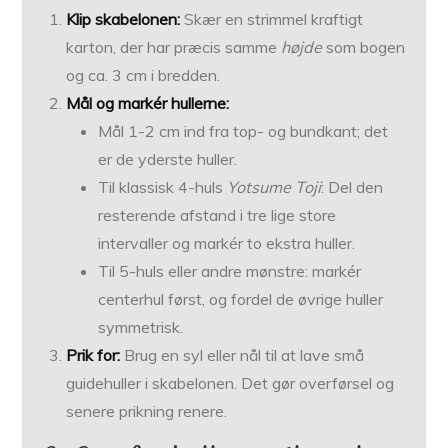
Klip skabelonen:
Skær en strimmel kraftigt
karton, der har præcis samme
højde
som bogen
og ca. 3 cm i bredden.
Mål og markér hullerne:
Mål 1-2 cm ind fra top- og bundkant; det
er de yderste huller.
Til klassisk 4-huls
Yotsume Toji
: Del den
resterende afstand i tre lige store
intervaller og markér to ekstra huller.
Til 5-huls eller andre mønstre: markér
centerhul først, og fordel de øvrige huller
symmetrisk.
Prik for:
Brug en syl eller nål til at lave små
guidehuller i skabelonen. Det gør overførsel og
senere prikning renere.