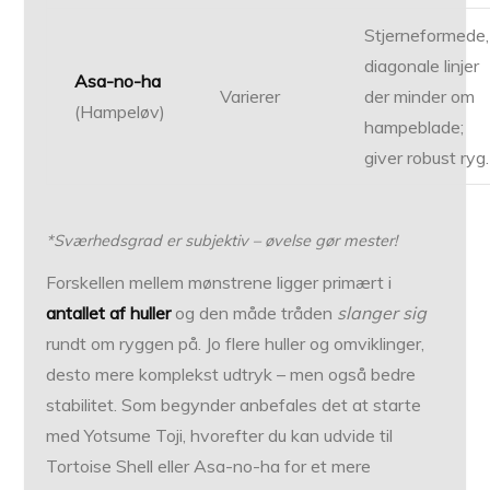
Stjerneformede,
diagonale linjer
Asa-no-ha
Varierer
der minder om
(Hampeløv)
hampeblade;
giver robust ryg.
*Sværhedsgrad er subjektiv – øvelse gør mester!
Forskellen mellem mønstrene ligger primært i
antallet af huller
og den måde tråden
slanger sig
rundt om ryggen på. Jo flere huller og omviklinger,
desto mere komplekst udtryk – men også bedre
stabilitet. Som begynder anbefales det at starte
med Yotsume Toji, hvorefter du kan udvide til
Tortoise Shell eller Asa-no-ha for et mere