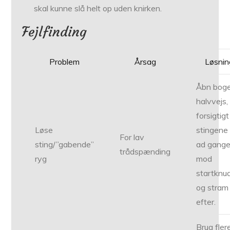
skal kunne slå helt op uden knirken.
Fejlfinding
Problem
Årsag
Løsnin
Åbn bog
halvvejs,
forsigtigt 
Løse
stingene
For lav
sting/”gabende”
ad gang
trådspænding
ryg
mod
startknu
og stram
efter.
Brug fler