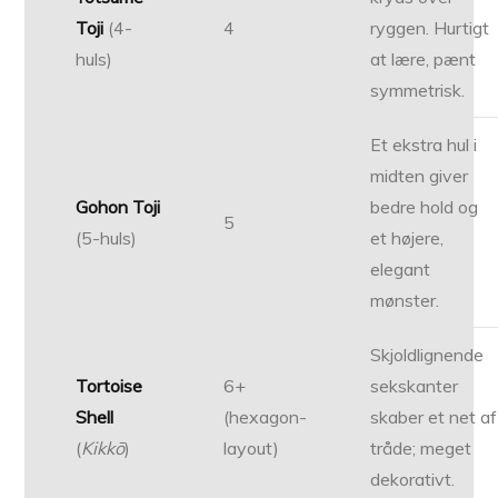
Toji
(4-
4
ryggen. Hurtigt
huls)
at lære, pænt
symmetrisk.
Et ekstra hul i
midten giver
Gohon Toji
bedre hold og
5
(5-huls)
et højere,
elegant
mønster.
Skjoldlignende
Tortoise
6+
sekskanter
Shell
(hexagon-
skaber et net af
(
Kikkō
)
layout)
tråde; meget
dekorativt.