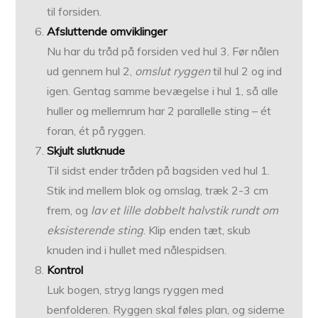
til forsiden.
Afsluttende omviklinger
Nu har du tråd på forsiden ved hul 3. Før nålen
ud gennem hul 2,
omslut ryggen
til hul 2 og ind
igen. Gentag samme bevægelse i hul 1, så alle
huller og mellemrum har 2 parallelle sting – ét
foran, ét på ryggen.
Skjult slutknude
Til sidst ender tråden på bagsiden ved hul 1.
Stik ind mellem blok og omslag, træk 2-3 cm
frem, og
lav et lille dobbelt halvstik rundt om
eksisterende sting
. Klip enden tæt, skub
knuden ind i hullet med nålespidsen.
Kontrol
Luk bogen, stryg langs ryggen med
benfolderen. Ryggen skal føles plan, og siderne