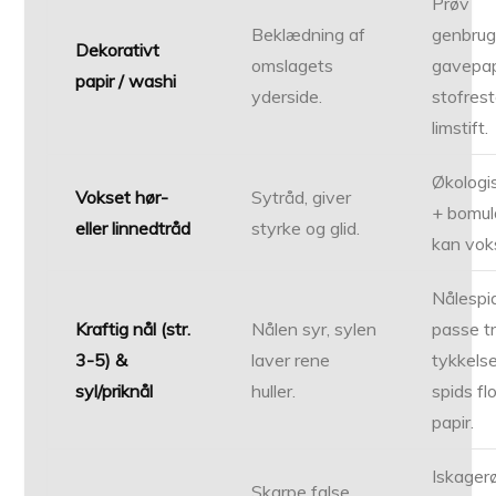
Prøv
Beklædning af
genbrug
Dekorativt
omslagets
gavepap
papir / washi
yderside.
stofres
limstift.
Økologi
Vokset hør-
Sytråd, giver
+ bomul
eller linnedtråd
styrke og glid.
kan vok
Nålespi
Kraftig nål (str.
Nålen syr, sylen
passe t
3-5) &
laver rene
tykkelse
syl/priknål
huller.
spids fl
papir.
Iskagerø
Skarpe false