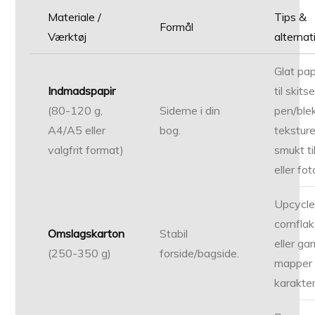
Materiale /
Tips &
Formål
Værktøj
alternat
Glat pap
Indmadspapir
til skit
(80-120 g,
Siderne i din
pen/blek
A4/A5 eller
bog.
tekstur
valgfrit format)
smukt ti
eller fot
Upcycle
cornfla
Omslagskarton
Stabil
eller ga
(250-350 g)
forside/bagside.
mapper 
karakter