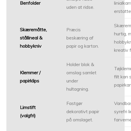
Benfolder
linialka
uden at ridse.
erstatte
Skærema
Skæremåtte,
Præcis
hurtig, 
stållineal &
beskæring af
hobbykn
hobbykniv
papir og karton.
kreativ 
Holder blok &
Tøjkle
Klemmer /
omslag samlet
filt kan
papirklips
under
papirka
hultagning.
Fastgør
Vandbas
Limstift
dekorativt papir
syrefri 
(valgfri)
på omslaget.
farverne