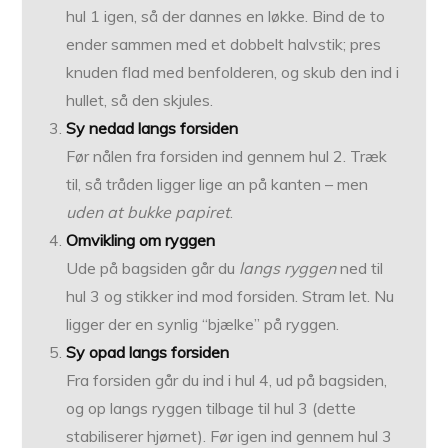
hul 1 igen, så der dannes en løkke. Bind de to
ender sammen med et dobbelt halvstik; pres
knuden flad med benfolderen, og skub den ind i
hullet, så den skjules.
Sy nedad langs forsiden
Før nålen fra forsiden ind gennem hul 2. Træk
til, så tråden ligger lige an på kanten – men
uden at bukke papiret
.
Omvikling om ryggen
Ude på bagsiden går du
langs ryggen
ned til
hul 3 og stikker ind mod forsiden. Stram let. Nu
ligger der en synlig “bjælke” på ryggen.
Sy opad langs forsiden
Fra forsiden går du ind i hul 4, ud på bagsiden,
og op langs ryggen tilbage til hul 3 (dette
stabiliserer hjørnet). Før igen ind gennem hul 3