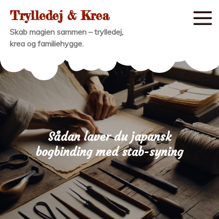
Skip
Trylledej & Krea
to
Skab magien sammen – trylledej,
content
krea og familiehygge.
Sådan laver du japansk
bogbinding med stab-syning