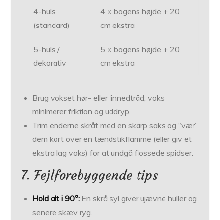
4-huls
4 × bogens højde + 20
(standard)
cm ekstra
5-huls /
5 × bogens højde + 20
dekorativ
cm ekstra
Brug vokset hør- eller linnedtråd; voks
minimerer friktion og uddryp.
Trim enderne skråt med en skarp saks og “vær”
dem kort over en tændstikflamme (eller giv et
ekstra lag voks) for at undgå flossede spidser.
7. Fejl­forebyggende tips
Hold alt i 90°:
En skrå syl giver ujævne huller og
senere skæv ryg.