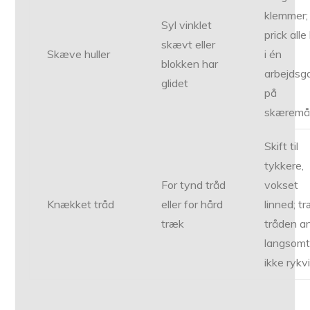
klemmer;
Syl vinklet
prick alle
skævt eller
Skæve huller
i én
blokken har
arbejdsg
glidet
på
skæremåt
Skift til
tykkere,
For tynd tråd
vokset
Knækket tråd
eller for hård
linned; t
træk
tråden a
langsomt
ikke rykvi