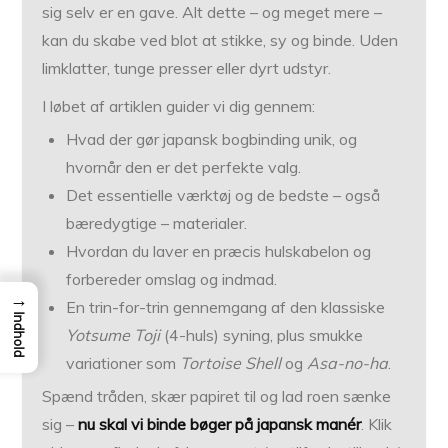
sig selv er en gave. Alt dette – og meget mere –
kan du skabe ved blot at stikke, sy og binde. Uden
limklatter, tunge presser eller dyrt udstyr.
I løbet af artiklen guider vi dig gennem:
Hvad der gør japansk bogbinding unik, og
hvornår den er det perfekte valg.
Det essentielle værktøj og de bedste – også
bæredygtige – materialer.
Hvordan du laver en præcis hulskabelon og
forbereder omslag og indmad.
→
En trin-for-trin gennemgang af den klassiske
Indhold
Yotsume Toji
(4-huls) syning, plus smukke
variationer som
Tortoise Shell
og
Asa-no-ha
.
Spænd tråden, skær papiret til og lad roen sænke
sig –
nu skal vi binde bøger på japansk manér
. Klik