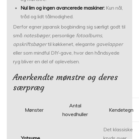
Nul lim og ingen avancerede maskiner:
Kun nål,
tråd og lidt tålmodighed.
Derfor egner japansk bogbinding sig særligt godt til
små
notesbøger
, personlige
fotoalbums
,
opskriftsbøger
til køkkenet, elegante
gavelapper
eller som mindful DIY-gave, hvor den håndsyede
ryg bliver en del af oplevelsen.
Anerkendte mønstre og deres
særpræg
Antal
Mønster
Kendetegn
hovedhuller
Det klassiske
Yotsume
kryds over