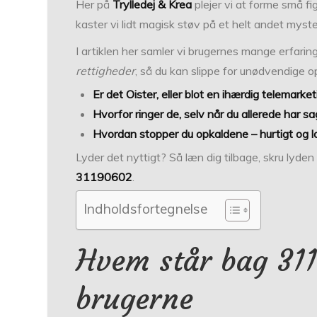
Her på
Trylledej & Krea
plejer vi at forme små fi
kaster vi lidt magisk støv på et helt andet myst
I artiklen her samler vi brugernes mange erfaringe
rettigheder
, så du kan slippe for unødvendige op
Er det Oister, eller blot en ihærdig telemarke
Hvorfor ringer de, selv når du allerede har sa
Hvordan stopper du opkaldene – hurtigt og lo
Lyder det nyttigt? Så læn dig tilbage, skru lyde
31190602
.
Indholdsfortegnelse
Hvem står bag 31
brugerne