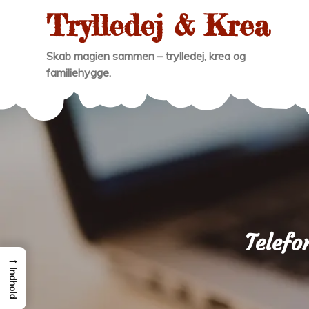
Skip
Trylledej & Krea
to
content
Skab magien sammen – trylledej, krea og
familiehygge.
Telef
→
Indhold