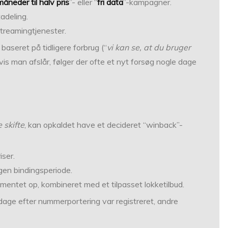
måneder til halv pris
”- eller “
fri data
”-kampagner.
tadeling.
streamingtjenester.
aseret på tidligere forbrug (“
vi kan se, at du bruger
Hvis man afslår, følger der ofte et nyt forsøg nogle dage
e skifte
, kan opkaldet have et decideret “winback”-
iser.
ngen bindingsperiode.
entet op, kombineret med et tilpasset lokketilbud.
 dage efter nummerportering var registreret, andre