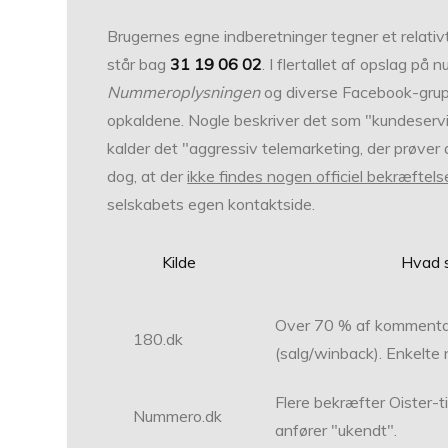
Brugernes egne indberetninger tegner et relativt 
står bag
31 19 06 02
. I flertallet af opslag p
Nummeroplysningen
og diverse Facebook-gru
opkaldene. Nogle beskriver det som
kundeservi
kalder det
aggressiv telemarketing, der prøver
dog, at der
ikke findes nogen officiel bekræftels
selskabets egen kontaktside.
Kilde
Hvad s
Over 70 % af kommentar
180.dk
(salg/winback). Enkelte
Flere bekræfter Oister-t
Nummero.dk
anfører
ukendt
.