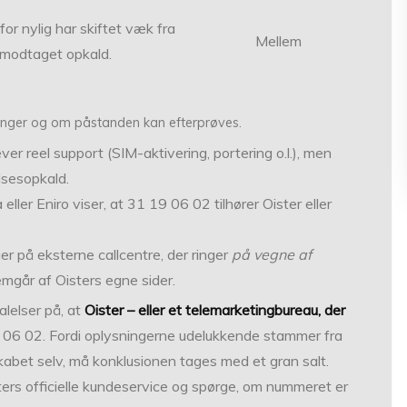
for nylig har skiftet væk fra
Mellem
 modtaget opkald.
dinger og om påstanden kan efterprøves.
er reel support (SIM-aktivering, portering o.l.), men
lsesopkald.
ler Eniro viser, at 31 19 06 02 tilhører Oister eller
r på eksterne callcentre, der ringer
på vegne af
emgår af Oisters egne sider.
lelser på, at
Oister – eller et telemarketingbureau, der
 06 02. Fordi oplysningerne udelukkende stammer fra
kabet selv, må konklusionen tages med et gran salt.
ters officielle kundeservice og spørge, om nummeret er