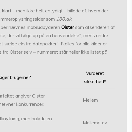
klart – men ikke helt entydigt – billede af, hvem der
å nummeroplysningssider som
180.dk
,
pper nævnes mobiludbyderen
Oister
som afsenderen af
ce, der vil følge op på en henvendelse
, mens andre
 at sælge ekstra datapakker
. Fælles for alle kilder er
e
fra Oister selv – nummeret står heller ikke listet på
Vurderet
iger brugerne?
sikkerhed*
feltet angiver Oister
Mellem
 nævner konkurrencer.
ilknytning, men halvdelen
Mellem/Lav