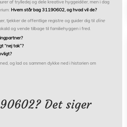
gurer af trylledej og dele kreative hyggeidéer, men i dag
erium:
Hvem står bag 31190602, og hvad vil de?
r, tjekker de offentlige registre og guider dig til
dine
kald og vende tilbage til familiehyggen i fred.
tingpartner?
gt “nej tak”?
vligt?
n ned, og lad os sammen dykke ned i historien om
190602? Det siger