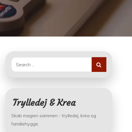
Search
for:
Trylledej & Krea
Skab magien sammen - trylledej, krea og
familiehygge.