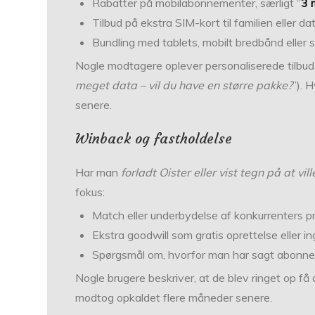
Rabatter på mobilabonnementer, særligt “
3 
Tilbud på ekstra SIM-kort til familien eller da
Bundling med tablets, mobilt bredbånd eller 
Nogle modtagere oplever personaliserede tilbud b
meget data – vil du have en større pakke?
”). 
senere.
Winback og fastholdelse
Har man
forladt Oister eller vist tegn på at vill
fokus:
Match eller underbydelse af konkurrenters pr
Ekstra goodwill som gratis oprettelse eller i
Spørgsmål om, hvorfor man har sagt abonnem
Nogle brugere beskriver, at de blev ringet op få
modtog opkaldet flere måneder senere.