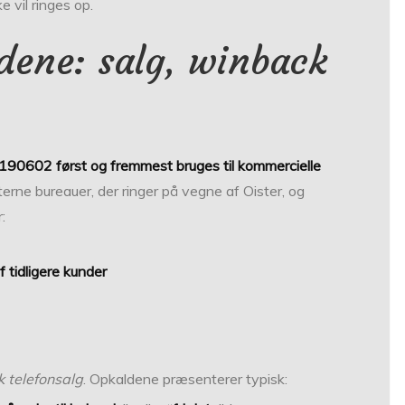
e vil ringes op.
dene: salg, winback
190602 først og fremmest bruges til kommercielle
sterne bureauer, der ringer på vegne af Oister, og
:
f tidligere kunder
k telefonsalg
. Opkaldene præsenterer typisk: