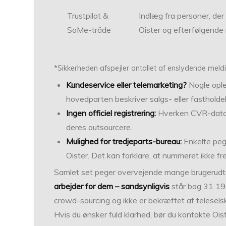
Trustpilot &
Indlæg fra personer, der 
SoMe-tråde
Oister og efterfølgende
*Sikkerheden afspejler antallet af enslydende mel
Kundeservice eller telemarketing?
Nogle oplev
hovedparten beskriver salgs- eller fastholde
Ingen officiel registrering:
Hverken CVR-data el
deres outsourcere.
Mulighed for tredjeparts-bureau:
Enkelte pege
Oister. Det kan forklare, at nummeret ikke fr
Samlet set peger overvejende mange brugerudta
arbejder for dem – sandsynligvis
står bag 31 19
crowd-sourcing og ikke er bekræftet af telesels
Hvis du ønsker fuld klarhed, bør du kontakte Ois