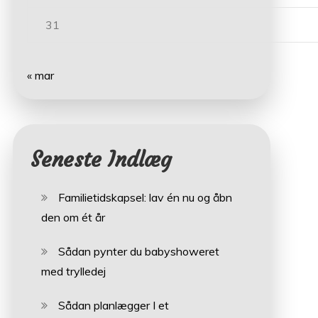
31
« mar
Seneste Indlæg
Familietidskapsel: lav én nu og åbn
den om ét år
Sådan pynter du babyshoweret
med trylledej
Sådan planlægger I et