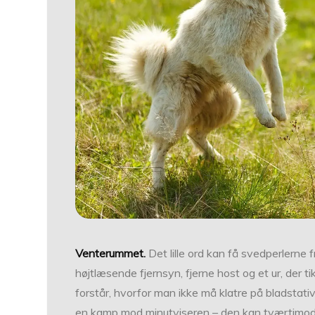
Venterummet.
Det lille ord kan få svedperlerne
højtlæsende fjernsyn, fjerne host og et ur, der t
forstår, hvorfor man ikke må klatre på bladstativ
en kamp mod minut­viseren – den kan tværtimod