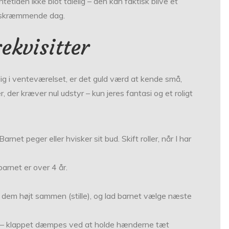
tetiden ikke blot tålelig – den kan faktisk blive et
dt skræmmende dag.
rekvisitter
dig i venteværelset, er det guld værd at kende små,
 der kræver nul udstyr – kun jeres fantasi og et roligt
arnet peger eller hvisker sit bud. Skift roller, når I har
barnet er over 4 år.
æl dem højt sammen (stille), og lad barnet vælge næste
er – klappet dæmpes ved at holde hænderne tæt