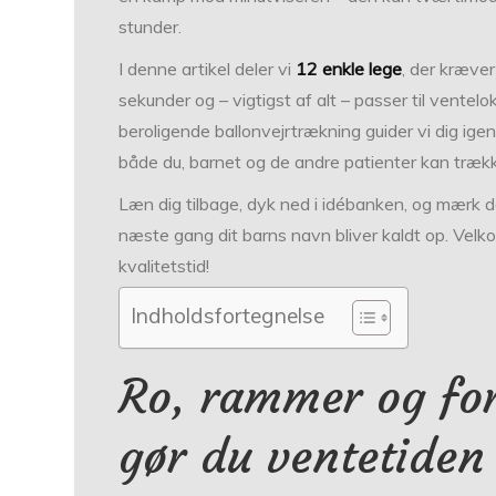
stunder.
I denne artikel deler vi
12 enkle lege
, der kræve
sekunder og – vigtigst af alt – passer til ventelo
beroligende ballon­vejrtrækning guider vi dig ig
både du, barnet og de andre patienter kan trække 
Læn dig tilbage, dyk ned i idébanken, og mærk
næste gang dit barns navn bliver kaldt op. Velko
kvalitetstid!
Indholdsfortegnelse
Ro, rammer og fo
gør du ventetide