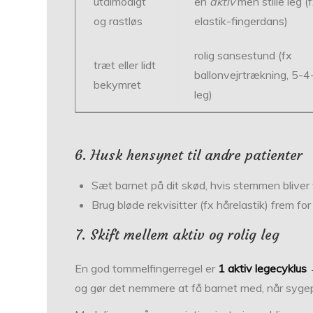
utålmodigt
en
aktiv
men stille leg (f
og rastløs
elastik-fingerdans)
rolig sansestund (fx
træt eller lidt
ballonvejrtrækning, 5-4
bekymret
leg)
6. Husk hensynet til andre patienter
Sæt barnet på dit skød, hvis stemmen bliver
Brug bløde rekvisitter (fx hårelastik) frem for
7. Skift mellem aktiv og rolig leg
En god tommelfingerregel er
1 aktiv legecyklus 
og gør det nemmere at få barnet med, når sygeple