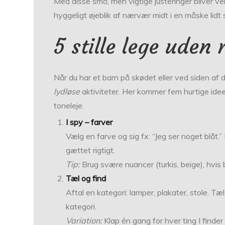
Med disse små, men vigtige justeringer bliver ven
hyggeligt øjeblik af nærvær midt i en måske li
5 stille lege uden 
Når du har et barn på skødet eller ved siden af 
lydløse
aktiviteter. Her kommer fem hurtige ideer,
toneleje.
I spy – farver
Vælg en farve og sig fx: “Jeg ser noget blåt.” B
gættet rigtigt.
Tip:
Brug svære nuancer (turkis, beige), hvis 
Tæl og find
Aftal en kategori: lamper, plakater, stole. T
kategori.
Variation:
Klap én gang for hver ting I find