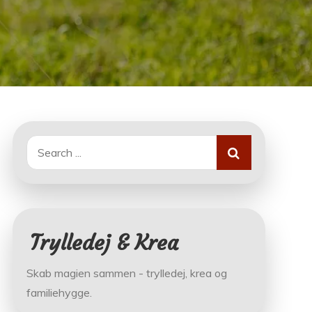
Search
for:
Trylledej & Krea
Skab magien sammen - trylledej, krea og
familiehygge.