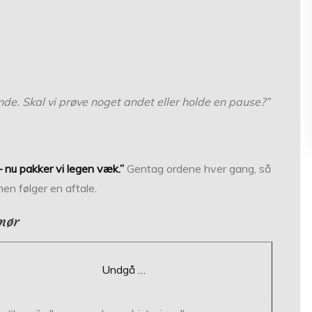
unde. Skal vi prøve noget andet eller holde en pause?”
– nu pakker vi legen væk.”
Gentag ordene hver gang, så
men følger en aftale.
umør
Undgå …