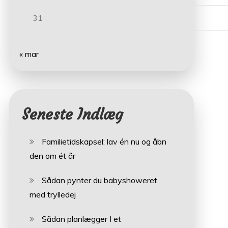
31
« mar
Seneste Indlæg
Familietidskapsel: lav én nu og åbn
den om ét år
Sådan pynter du babyshoweret
med trylledej
Sådan planlægger I et