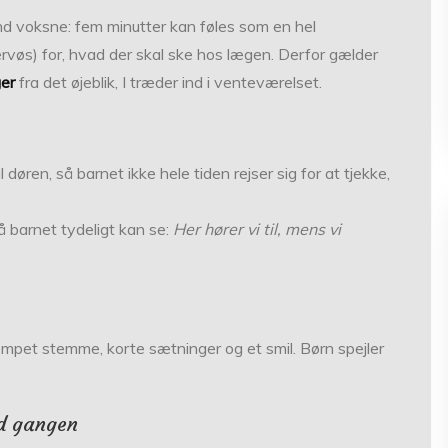
d voksne: fem minutter kan føles som en hel
ervøs) for, hvad der skal ske hos lægen. Derfor gælder
ger
fra det øjeblik, I træder ind i venteværelset.
 døren, så barnet ikke hele tiden rejser sig for at tjekke,
så barnet tydeligt kan se:
Her hører vi til, mens vi
mpet stemme, korte sætninger og et smil. Børn spejler
ad gangen