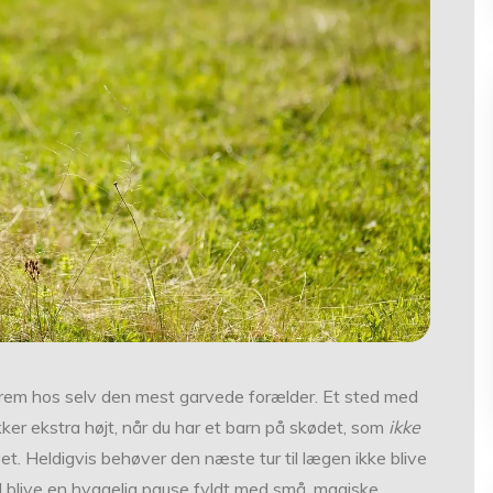
 frem hos selv den mest garvede forælder. Et sted med
ikker ekstra højt, når du har et barn på skødet, som
ikke
et. Heldigvis behøver den næste tur til lægen ikke blive
 blive en hyggelig pause fyldt med små, magiske