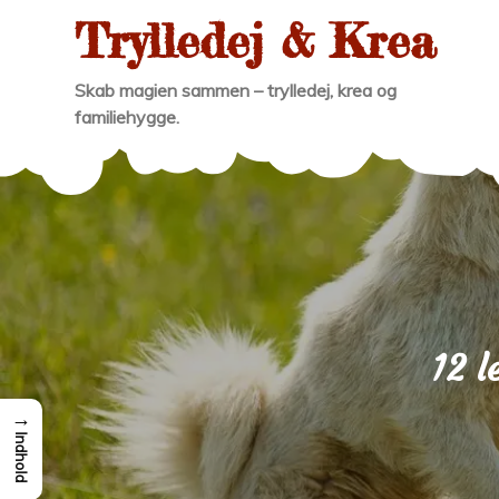
Skip
Trylledej & Krea
to
content
Skab magien sammen – trylledej, krea og
familiehygge.
12 l
→
Indhold