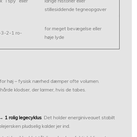
x “I spy” eller
lange historier eller
stillesiddende tegneopgaver
for meget bevægelse eller
-3-2-1 ro-
høje lyde
 for høj – fysisk nærhed dæmper ofte volumen.
 hårde klodser, der larmer, hvis de tabes.
→ 1 rolig legecyklus
. Det holder energiniveauet stabilt
jersken pludselig kalder jer ind.