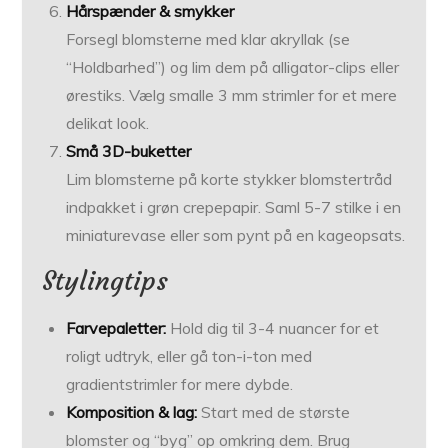
Hårspænder & smykker
Forsegl blomsterne med klar akryllak (se
“Holdbarhed”) og lim dem på alligator-clips eller
ørestiks. Vælg smalle 3 mm strimler for et mere
delikat look.
Små 3D-buketter
Lim blomsterne på korte stykker blomstertråd
indpakket i grøn crepepapir. Saml 5-7 stilke i en
miniaturevase eller som pynt på en kageopsats.
Stylingtips
Farvepaletter:
Hold dig til 3-4 nuancer for et
roligt udtryk, eller gå ton-i-ton med
gradientstrimler for mere dybde.
Komposition & lag:
Start med de største
blomster og “byg” op omkring dem. Brug