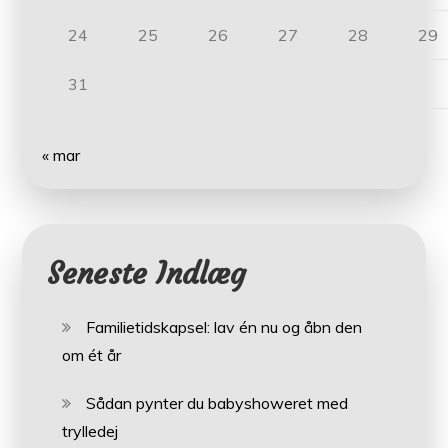
24
25
26
27
28
29
31
« mar
Seneste Indlæg
Familietidskapsel: lav én nu og åbn den
om ét år
Sådan pynter du babyshoweret med
trylledej