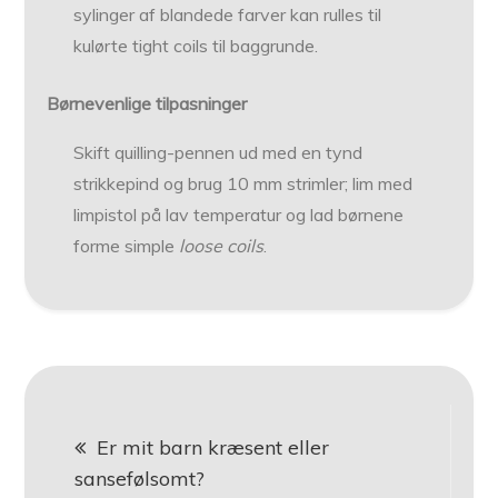
sylinger af blandede farver kan rulles til
kulørte tight coils til baggrunde.
Børnevenlige tilpasninger
Skift quilling-pennen ud med en tynd
strikkepind og brug 10 mm strimler; lim med
limpistol på lav temperatur og lad børnene
forme simple
loose coils
.
Indlægsnavigation
Er mit barn kræsent eller
sansefølsomt?