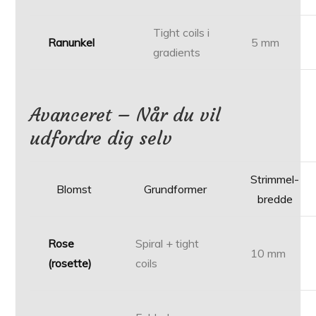
Tight coils i
Ranunkel
5 mm
gradients
Avanceret – Når du vil
udfordre dig selv
Strimmel­
Blomst
Grundformer
bredde
Rose
Spiral + tight
10 mm
(rosette)
coils