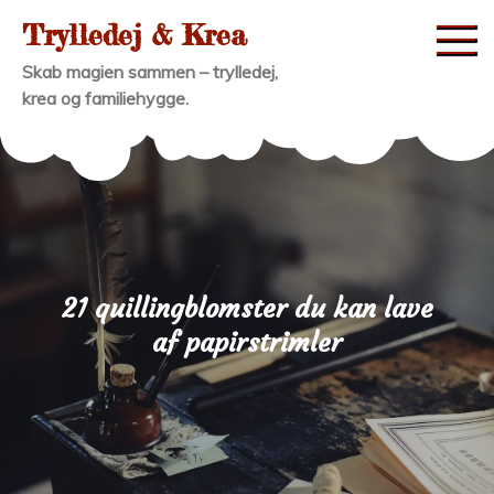
Skip
Trylledej & Krea
to
Skab magien sammen – trylledej,
content
krea og familiehygge.
21 quillingblomster du kan lave
af papirstrimler