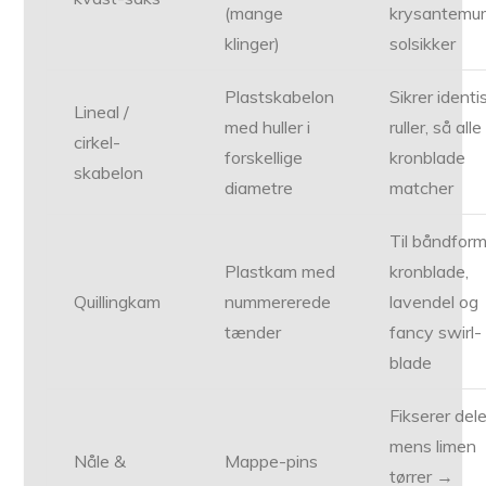
(mange
krysantemu
klinger)
solsikker
Plastskabelon
Sikrer identi
Lineal /
med huller i
ruller, så alle
cirkel-
forskellige
kronblade
skabelon
diametre
matcher
Til båndfor
Plastkam med
kronblade,
Quillingkam
nummererede
lavendel og
tænder
fancy swirl-
blade
Fikserer del
mens limen
Nåle &
Mappe-pins
tørrer →