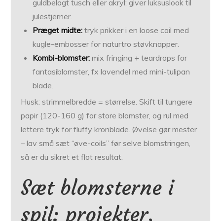
guldbelagt tusch eller akryl; giver luksuslook til
julestjerner.
Præget midte:
tryk prikker i en loose coil med
kugle-embosser for naturtro støvknapper.
Kombi-blomster:
mix fringing + teardrops for
fantasiblomster, fx lavendel med mini-tulipan
blade.
Husk: strimmelbredde = størrelse. Skift til tungere
papir (120-160 g) for store blomster, og rul med
lettere tryk for fluffy kronblade. Øvelse gør mester
– lav små sæt “øve-coils” før selve blomstringen,
så er du sikret et flot resultat.
Sæt blomsterne i
spil: projekter,