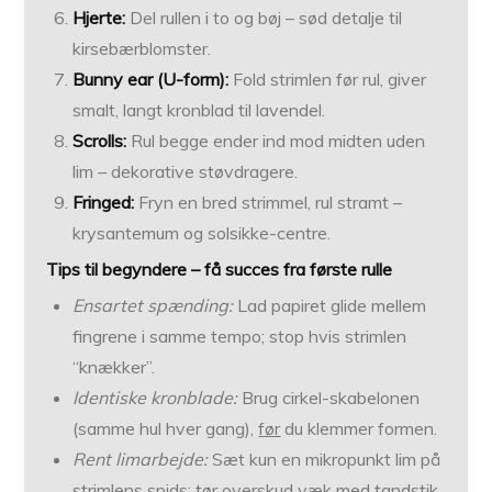
Hjerte:
Del rullen i to og bøj – sød detalje til
kirsebærblomster.
Bunny ear (U-form):
Fold strimlen før rul, giver
smalt, langt kronblad til lavendel.
Scrolls:
Rul begge ender ind mod midten uden
lim – dekorative støvdragere.
Fringed:
Fryn en bred strimmel, rul stramt –
krysantemum og solsikke-centre.
Tips til begyndere – få succes fra første rulle
Ensartet spænding:
Lad papiret glide mellem
fingrene i samme tempo; stop hvis strimlen
“knækker”.
Identiske kronblade:
Brug cirkel-skabelonen
(samme hul hver gang),
før
du klemmer formen.
Rent limarbejde:
Sæt kun en mikropunkt lim på
strimlens spids; tør overskud væk med tandstik.