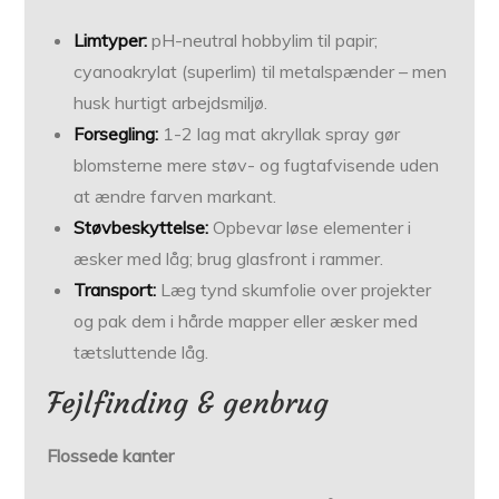
Limtyper:
pH-neutral hobbylim til papir;
cyanoakrylat (superlim) til metalspænder – men
husk hurtigt arbejdsmiljø.
Forsegling:
1-2 lag mat akryllak spray gør
blomsterne mere støv- og fugtafvisende uden
at ændre farven markant.
Støvbeskyttelse:
Opbevar løse elementer i
æsker med låg; brug glasfront i rammer.
Transport:
Læg tynd skumfolie over projekter
og pak dem i hårde mapper eller æsker med
tætsluttende låg.
Fejlfinding & genbrug
Flossede kanter