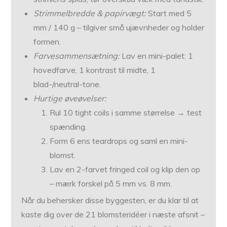
Strimmelbredde & papirvægt:
Start med 5
mm / 140 g – tilgiver små ujævnheder og holder
formen.
Farvesammensætning:
Lav en mini-palet: 1
hovedfarve, 1 kontrast til midte, 1
blad-/neutral-tone.
Hurtige øveøvelser:
Rul 10 tight coils i samme størrelse → test
spænding.
Form 6 ens teardrops og saml en mini-
blomst.
Lav en 2-farvet fringed coil og klip den op
– mærk forskel på 5 mm vs. 8 mm.
Når du behersker disse byggesten, er du klar til at
kaste dig over de 21 blomsteridéer i næste afsnit –