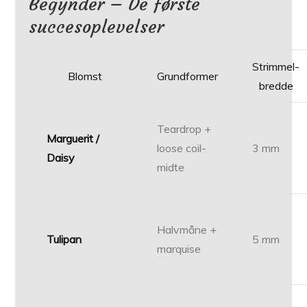
Begynder – De første
succesoplevelser
Strimmel­
Blomst
Grundformer
bredde
Teardrop +
Marguerit /
loose coil-
3 mm
Daisy
midte
Halvmåne +
Tulipan
5 mm
marquise