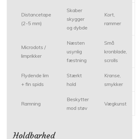
Skaber
Distancetape
Kort,
skygger
(2-5 mm)
rammer
og dybde
Næsten
Små
Microdots /
usynlig
kronblade,
limprikker
fæstning
scrolls
Flydende lim
Stærkt
Kranse,
+ fin spids
hold
smykker
Beskytter
Ramning
Vægkunst
mod støv
Holdbarhed