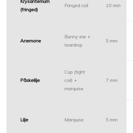
Krysantemum
Fringed coil
10 mm
(fringed)
Bunny ear +
Anemone
5 mm
teardrop
Cup (tight
Påskelilje
coil) +
7 mm
marquise
Lilje
Marquise
5 mm