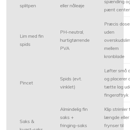
spænding og
splitpen
eller nåleøje
pænt center
Præcis dose
PH-neutral,
uden
Lim med fin
hurtigtørrende
overskudsli
spids
PVA
mellem
kronblade
Løfter små 
Spids (evt.
og placerer 
Pincet
vinklet)
tætte lag u
fingeraftryk
Almindelig fin
Klip strimler t
saks +
længde eller
Saks &
fringing-saks
frynser til
kvast-saks