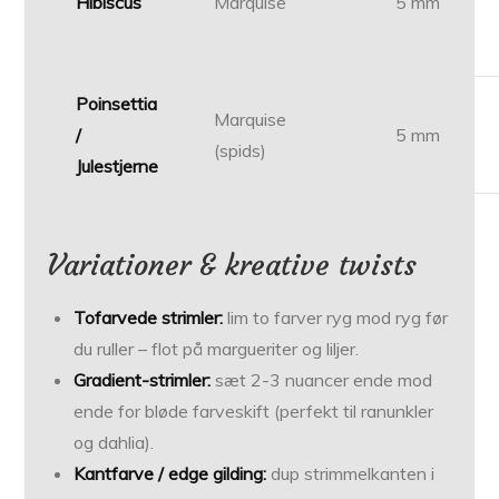
Hibiscus
Marquise
5 mm
Poinsettia
Marquise
/
5 mm
(spids)
Julestjerne
Variationer & kreative twists
Tofarvede strimler:
lim to farver ryg mod ryg før
du ruller – flot på margueriter og liljer.
Gradient-strimler:
sæt 2-3 nuancer ende mod
ende for bløde farveskift (perfekt til ranunkler
og dahlia).
Kantfarve / edge gilding:
dup strimmel­kanten i