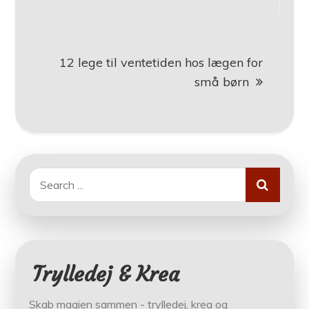
12 lege til ventetiden hos lægen for
små børn
Search
for:
Trylledej & Krea
Skab magien sammen - trylledej, krea og