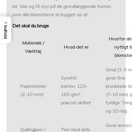
kit” klar og få styr på de grundlæggende former,
som alle blomsterne er bygget op af.
→
Det skal du bruge
Indhold
Hvorfor de
Materiale /
Hvad det er
nyttigt ti
Værktøj
blomste
Smal (3-5 
Syrefrit
giver fine
Papirstrimler
karton, 120-
kronblade, b
(3-10 mm)
160 g/m²,
(7-10 mm) g
præcist skåret
fyldige “frin
og 3D-lag
Giver ensart
Quillingpen /
Pen med slids