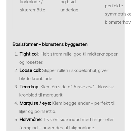
korkplade /
og blød
perfekte
skæremåtte
underlag
symmetrisk
blomsterho
Basisformer – blomstens byggesten
Tight coil:
Helt stram rulle, god til midterknapper
og rosetter.
Loose coil:
Slipper rullen i skabelonhul, giver
bløde kronblade.
Teardrop:
Klem én side af
loose coil
– klassisk
kronblad til marguerit.
Marquise / eye:
Klem begge ender – perfekt til
liljer og poinsettia.
Halvmåne:
Tryk én side indad med finger eller
formpind – anvendes til tulipanblade.