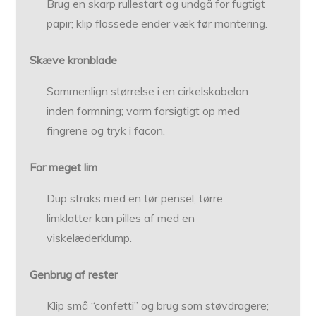
Brug en skarp rullestart og undgå for fugtigt
papir; klip flossede ender væk før montering.
Skæve kronblade
Sammenlign størrelse i en cirkelskabelon
inden formning; varm forsigtigt op med
fingrene og tryk i facon.
For meget lim
Dup straks med en tør pensel; tørre
limklatter kan pilles af med en
viskelæderklump.
Genbrug af rester
Klip små “confetti” og brug som støvdragere;