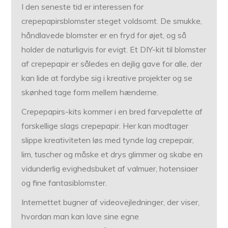
I den seneste tid er interessen for
crepepapirsblomster steget voldsomt. De smukke,
håndlavede blomster er en fryd for øjet, og så
holder de naturligvis for evigt. Et DIY-kit til blomster
af crepepapir er således en dejlig gave for alle, der
kan lide at fordybe sig i kreative projekter og se
skønhed tage form mellem hænderne.
Crepepapirs-kits kommer i en bred farvepalette af
forskellige slags crepepapir. Her kan modtager
slippe kreativiteten løs med tynde lag crepepair,
lim, tuscher og måske et drys glimmer og skabe en
vidunderlig evighedsbuket af valmuer, hotensiaer
og fine fantasiblomster.
Internettet bugner af videovejledninger, der viser,
hvordan man kan lave sine egne