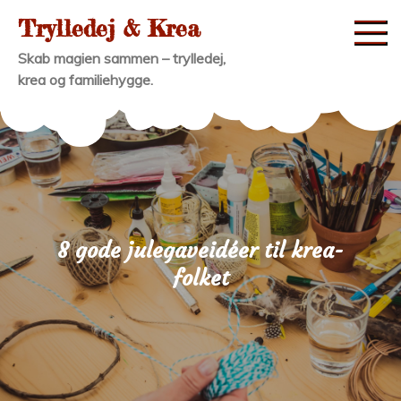
Skip
Trylledej & Krea
to
Skab magien sammen – trylledej,
content
krea og familiehygge.
8 gode julegaveidéer til krea-
folket