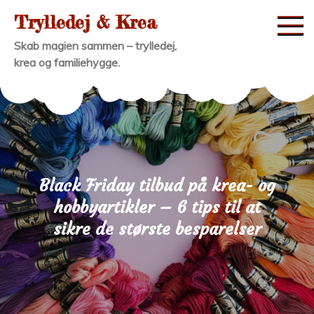
Skip
Trylledej & Krea
to
Skab magien sammen – trylledej,
content
krea og familiehygge.
Black Friday tilbud på krea- og
hobbyartikler – 6 tips til at
sikre de største besparelser