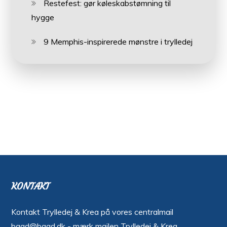
Restefest: gør køleskabstømning til
hygge
9 Memphis-inspirerede mønstre i trylledej
KONTAKT
Kontakt Trylledej & Krea på vores centralmail
bggd@bggd.dk
- mærk mailen Trylledej & Krea