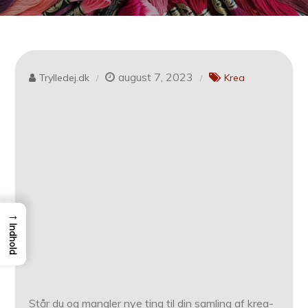
august 7, 2023
Trylledej.dk
Krea
→
Indhold
Står du og mangler nye ting til din samling af krea-