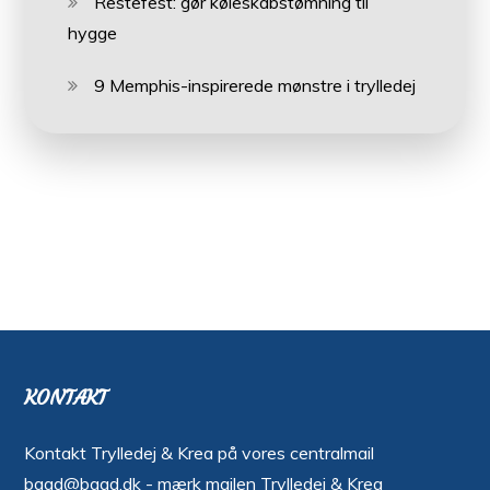
Restefest: gør køleskabstømning til
hygge
9 Memphis-inspirerede mønstre i trylledej
KONTAKT
Kontakt Trylledej & Krea på vores centralmail
bggd@bggd.dk
- mærk mailen Trylledej & Krea