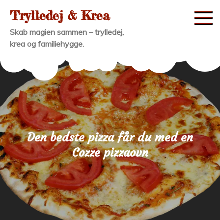
Skip
Trylledej & Krea
to
Skab magien sammen – trylledej,
content
krea og familiehygge.
Den bedste pizza får du med en
Cozze pizzaovn