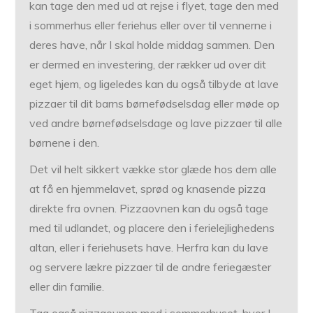
kan tage den med ud at rejse i flyet, tage den med
i sommerhus eller feriehus eller over til vennerne i
deres have, når I skal holde middag sammen. Den
er dermed en investering, der rækker ud over dit
eget hjem, og ligeledes kan du også tilbyde at lave
pizzaer til dit barns børnefødselsdag eller møde op
ved andre børnefødselsdage og lave pizzaer til alle
børnene i den.
Det vil helt sikkert vække stor glæde hos dem alle
at få en hjemmelavet, sprød og knasende pizza
direkte fra ovnen. Pizzaovnen kan du også tage
med til udlandet, og placere den i ferielejlighedens
altan, eller i feriehusets have. Herfra kan du lave
og servere lækre pizzaer til de andre feriegæster
eller din familie.
Tag også pizzaovnen med i sommerhuset, hvor I