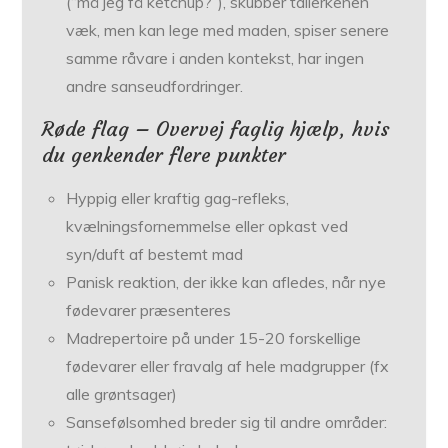
(“må jeg få ketchup?”), skubber tallerkenen
væk, men kan lege med maden, spiser senere
samme råvare i anden kontekst, har ingen
andre sanseudfordringer.
Røde flag – Overvej faglig hjælp, hvis
du genkender flere punkter
Hyppig eller kraftig gag-refleks,
kvælningsfornemmelse eller opkast ved
syn/duft af bestemt mad
Panisk reaktion, der ikke kan afledes, når nye
fødevarer præsenteres
Madrepertoire på under 15-20 forskellige
fødevarer eller fravalg af hele madgrupper (fx
alle grøntsager)
Sansefølsomhed breder sig til andre områder: