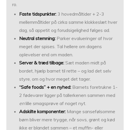
ro.
Faste tidspunkter:
3 hovedmåltider + 2-3
mellemmåltider på cirka samme klokkeslæt hver
dag, så appetit og forudsigelighed følges ad.
Neutral stemning:
Parker evalueringer af hvor
meget der spises. Tal hellere om dagens
oplevelser end om maden.
Server & træd tilbage:
Sæt maden midt på
bordet, hjælp barnet til rette – og lad det selv
styre, om og hvor meget det tager.
“Safe foods” + en nyhed:
Barnets foretrukne 1-
2 fødevarer ligger på tallerkenen sammen med
en
lille smagsprøve af noget nyt.
Adskilte komponenter:
Mange sansefølsomme
børn bliver mere trygge, når sovs, grønt og kød
ikke er blandet sammen – et muffin- eller