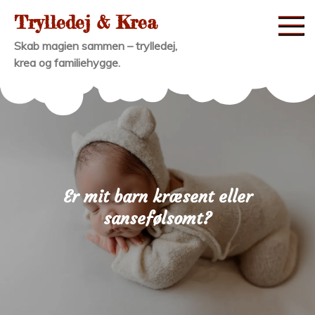
Skip
Trylledej & Krea
to
Skab magien sammen – trylledej,
content
krea og familiehygge.
Er mit barn kræsent eller
sansefølsomt?