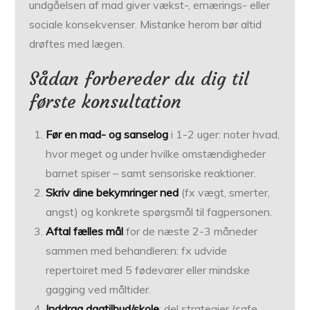
undgåelsen af mad giver vækst-, ernærings- eller
sociale konsekvenser. Mistanke herom bør altid
drøftes med lægen.
Sådan forbereder du dig til
første konsultation
Før en mad- og sanselog
i 1-2 uger: noter hvad,
hvor meget og under hvilke omstændigheder
barnet spiser – samt sensoriske reaktioner.
Skriv dine bekymringer ned
(fx vægt, smerter,
angst) og konkrete spørgsmål til fagpersonen.
Aftal fælles mål
for de næste 2-3 måneder
sammen med behandleren: fx udvide
repertoiret med 5 fødevarer eller mindske
gagging ved måltider.
Inddrag dagtilbud/skole
: del strategier (safe