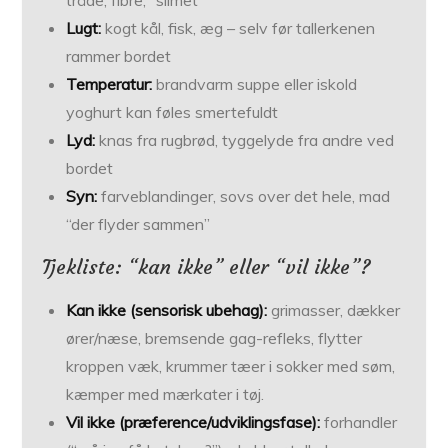
tråde, fibre, “slimet”
Lugt:
kogt kål, fisk, æg – selv før tallerkenen
rammer bordet
Temperatur:
brandvarm suppe eller iskold
yoghurt kan føles smertefuldt
Lyd:
knas fra rugbrød, tyggelyde fra andre ved
bordet
Syn:
farveblandinger, sovs over det hele, mad
“der flyder sammen”
Tjekliste: “kan ikke” eller “vil ikke”?
Kan ikke (sensorisk ubehag):
grimasser, dækker
ører/næse, bremsende gag-refleks, flytter
kroppen væk, krummer tæer i sokker med søm,
kæmper med mærkater i tøj.
Vil ikke (præference/udviklingsfase):
forhandler