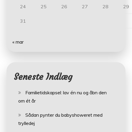
24
25
26
27
28
29
31
« mar
Seneste Indlæg
Familietidskapsel: lav én nu og åbn den
om ét år
Sådan pynter du babyshoweret med
trylledej