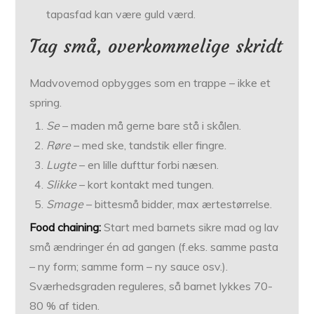
tapasfad kan være guld værd.
Tag små, overkommelige skridt
Madvovemod opbygges som en trappe – ikke et
spring.
Se
– maden må gerne bare stå i skålen.
Røre
– med ske, tandstik eller fingre.
Lugte
– en lille dufttur forbi næsen.
Slikke
– kort kontakt med tungen.
Smage
– bittesmå bidder, max ærtestørrelse.
Food chaining:
Start med barnets sikre mad og lav
små ændringer én ad gangen (f.eks. samme pasta
– ny form; samme form – ny sauce osv.).
Sværhedsgraden reguleres, så barnet lykkes 70-
80 % af tiden.