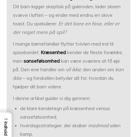
Dit barn kigger skeptisk på guleroden, lader skeen
svæve i luften – og ender med endnu en skive
toast. Du spekulerer:
Er det bare en fase, eller er
der noget mere på spil?
I mange børnefamilier flytter tvivlen med ind til
spisebordet:
Kræsenhed
kender de fleste forældre,
men
san­se­følsomhed
kan være sværere at få øje
på. Den ene handler om
vil ikke
; den anden om
kan
ikke
– og forskellen betyder alt for, hvordan du
hjælper dit barn videre.
I denne artikel guider vi dig gennem:
de klare kendetegn på kræsenhed versus
sansefølsomhed,
→
Indhold
hverdagsstrategier, der skaber
madmod
uden
kamp,