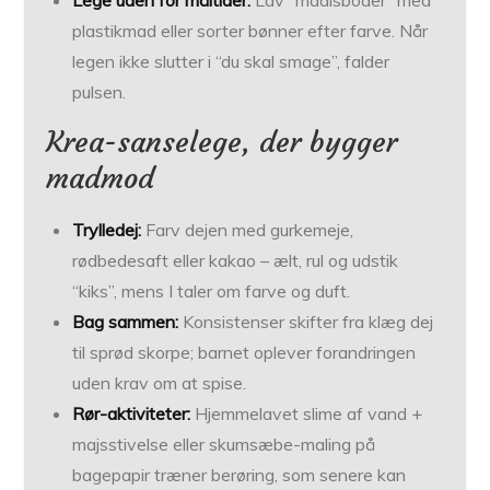
Lege uden for måltider:
Lav “madisboder” med
plastikmad eller sorter bønner efter farve. Når
legen ikke slutter i “du skal smage”, falder
pulsen.
Krea-sanselege, der bygger
madmod
Trylledej:
Farv dejen med gurkemeje,
rødbedesaft eller kakao – ælt, rul og udstik
“kiks”, mens I taler om farve og duft.
Bag sammen:
Konsistenser skifter fra klæg dej
til sprød skorpe; barnet oplever forandringen
uden krav om at spise.
Rør-aktiviteter:
Hjemmelavet slime af vand +
majsstivelse eller skumsæbe-maling på
bagepapir træner berøring, som senere kan