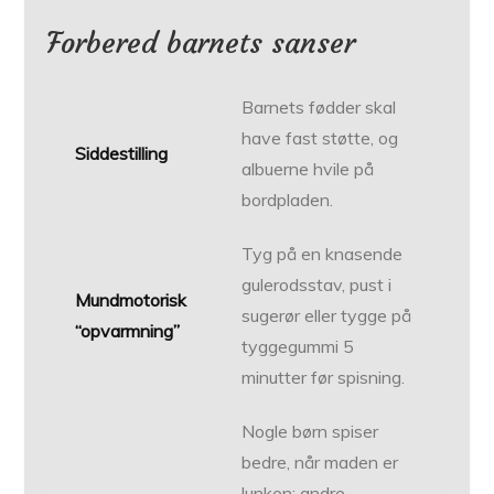
Forbered barnets sanser
Barnets fødder skal
have fast støtte, og
Siddestilling
albuerne hvile på
bordpladen.
Tyg på en knasende
gulerodsstav, pust i
Mundmotorisk
sugerør eller tygge på
“opvarmning”
tyggegummi 5
minutter før spisning.
Nogle børn spiser
bedre, når maden er
lunken; andre