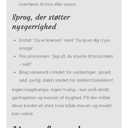
overføres til mos eller sauce.
Sprog, der støtter
nysgerrighed
Erstat “Du er kræsen” med “Du øver dig i nye
smage”.
Ros processen: “Jeg så, du snuste til broccolien
– sejt!”
Brug sanseord i stedet for vurderinger:
sprød,
sød, syrlig, blød
i stedet for
lækkert/ulækkert
.
Ingen magtkampe, ingen tvang – kun små skridt,
gentagelser og masser af tryghed. På den måde
bliver bordet et sted, hvor både maven
og
modet
kan vokse.