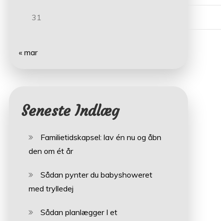
31
« mar
Seneste Indlæg
Familietidskapsel: lav én nu og åbn
den om ét år
Sådan pynter du babyshoweret
med trylledej
Sådan planlægger I et