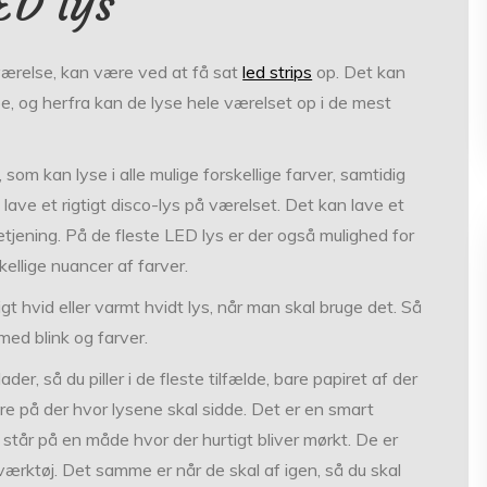
ED lys
s værelse, kan være ved at få sat
led strips
op. Det kan
e, og herfra kan de lyse hele værelset op i de mest
som kan lyse i alle mulige forskellige farver, samtidig
 lave et rigtigt disco-lys på værelset. Det kan lave et
tjening. På de fleste LED lys er der også mulighed for
kellige nuancer af farver.
t hvid eller varmt hvidt lys, når man skal bruge det. Så
med blink og farver.
der, så du piller i de fleste tilfælde, bare papiret af der
re på der hvor lysene skal sidde. Det er en smart
et står på en måde hvor der hurtigt bliver mørkt. De er
rktøj. Det samme er når de skal af igen, så du skal