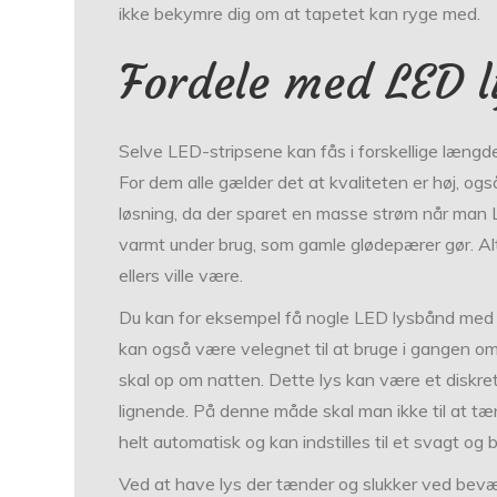
ikke bekymre dig om at tapetet kan ryge med.
Fordele med LED l
Selve LED-stripsene kan fås i forskellige længd
For dem alle gælder det at kvaliteten er høj, også
løsning, da der sparet en masse strøm når man L
varmt under brug, som gamle glødepærer gør. Alts
ellers ville være.
Du kan for eksempel få nogle LED lysbånd med 
kan også være velegnet til at bruge i gangen o
skal op om natten. Dette lys kan være et diskret
lignende. På denne måde skal man ikke til at tæ
helt automatisk og kan indstilles til et svagt og bl
Ved at have lys der tænder og slukker ved bevæg