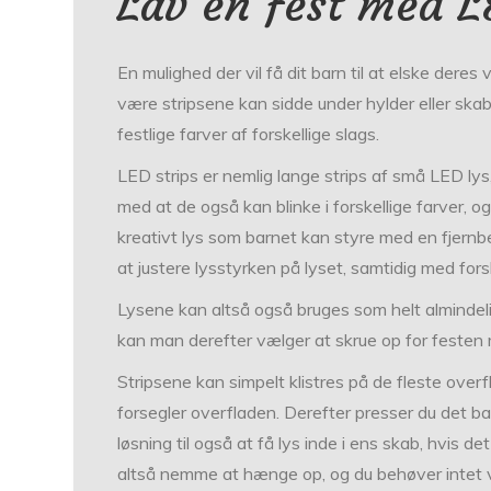
Lav en fest med L
En mulighed der vil få dit barn til at elske dere
være stripsene kan sidde under hylder eller skab
festlige farver af forskellige slags.
LED strips er nemlig lange strips af små LED lys, 
med at de også kan blinke i forskellige farver, og
kreativt lys som barnet kan styre med en fjernbe
at justere lysstyrken på lyset, samtidig med fors
Lysene kan altså også bruges som helt almindelig
kan man derefter vælger at skrue op for festen 
Stripsene kan simpelt klistres på de fleste overfla
forsegler overfladen. Derefter presser du det ba
løsning til også at få lys inde i ens skab, hvis d
altså nemme at hænge op, og du behøver intet væ