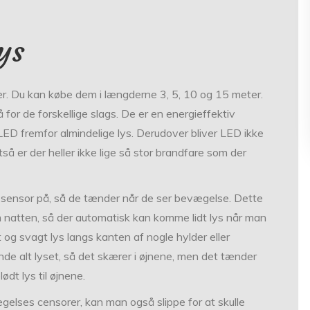
ys
er. Du kan købe dem i længderne 3, 5, 10 og 15 meter.
 for de forskellige slags. De er en energieffektiv
ED fremfor almindelige lys. Derudover bliver LED ikke
å er der heller ikke lige så stor brandfare som der
sensor på, så de tænder når de ser bevægelse. Dette
m natten, så der automatisk kan komme lidt lys når man
 og svagt lys langs kanten af nogle hylder eller
nde alt lyset, så det skærer i øjnene, men det tænder
ødt lys til øjnene.
elses censorer, kan man også slippe for at skulle