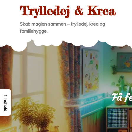
Skip
Trylledej & Krea
to
content
Skab magien sammen – trylledej, krea og
familiehygge.
→
Få f
Indhold