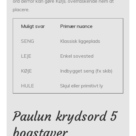
ord derfor kan gøre KØJE over­raskende nem at
placere.
Muligt svar
Primær nuance
SENG
Klassisk liggeplads
LEJE
Enkel sovested
KØJE
Indbygget seng (fx skib)
HULE
Skjul eller primitivt ly
Paulun krydsord 5
bogstaver