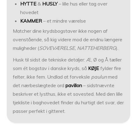
HYTTE
&
HUSLY
– lille hus eller tag over
hovedet
KAMMER
– et mindre værelse
Matcher dine krydsbogstaver ikke nogen af
ovenstående, så kig videre mod de endnu længere
muligheder (
SOVEVÆRELSE, NATTEHERBERG
).
Husk til sidst de tekniske detaljer: Æ, Ø og Å tæller
som ét bogstav i danske kryds, så
KØJE
fylder fire
felter, ikke fem. Undlad at forveksle
paulun
med
det nærbeslægtede ord
pavillon
– sidstnævnte
beskriver et lysthus, ikke et sovested. Med den lille
tjekliste i baghovedet finder du hurtigt det svar, der
passer perfekt i gitteret.