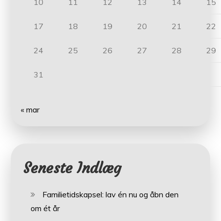
10
11
12
13
14
15
17
18
19
20
21
22
24
25
26
27
28
29
31
« mar
Seneste Indlæg
Familietidskapsel: lav én nu og åbn den
om ét år