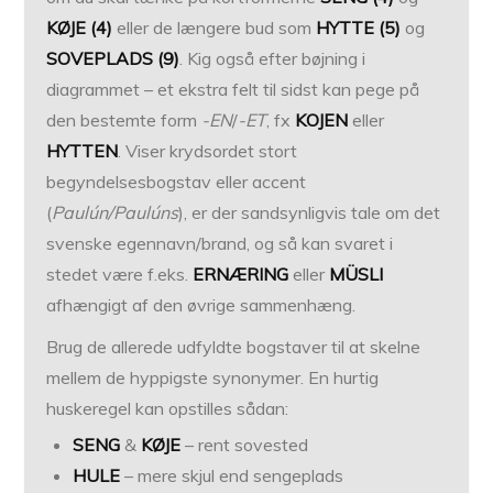
KØJE (4)
eller de længere bud som
HYTTE (5)
og
SOVEPLADS (9)
. Kig også efter bøjning i
diagrammet – et ekstra felt til sidst kan pege på
den bestemte form
-EN
/
-ET
, fx
KOJEN
eller
HYTTEN
. Viser krydsordet stort
begyndelsesbogstav eller accent
(
Paulún/Paulúns
), er der sandsynligvis tale om det
svenske egennavn/brand, og så kan svaret i
stedet være f.eks.
ERNÆRING
eller
MÜSLI
afhængigt af den øvrige sammenhæng.
Brug de allerede udfyldte bogstaver til at skelne
mellem de hyppigste synonymer. En hurtig
huskeregel kan opstilles sådan:
SENG
&
KØJE
– rent sovested
HULE
– mere skjul end sengeplads