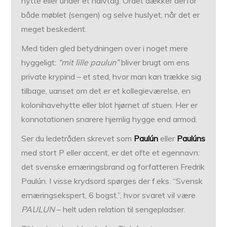
hytte eller under et halvtag. Ordet dækker derfor
både møblet (sengen) og selve huslyet, når det er
meget beskedent.
Med tiden gled betydningen over i noget mere
hyggeligt:
“mit lille paulun”
bliver brugt om ens
private krypind – et sted, hvor man kan trække sig
tilbage, uanset om det er et kollegieværelse, en
kolonihavehytte eller blot hjørnet af stuen. Her er
konnotationen snarere hjemlig hygge end armod.
Ser du ledetråden skrevet som
Paulún
eller
Paulúns
med stort P eller accent, er det ofte et egennavn:
det svenske ernæringsbrand og forfatteren Fredrik
Paulún. I visse krydsord spørges der f.eks. “Svensk
ernæringsekspert, 6 bogst.”, hvor svaret vil være
PAULUN
– helt uden relation til sengepladser.