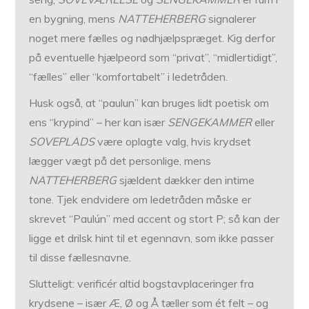
en bygning, mens
NATTEHERBERG
signalerer
noget mere fælles og nødhjælpspræget. Kig derfor
på eventuelle hjælpeord som “privat”, “midlertidigt”,
“fælles” eller “komfortabelt” i ledetråden.
Husk også, at “paulun” kan bruges lidt poetisk om
ens “krypind” – her kan især
SENGEKAMMER
eller
SOVEPLADS
være oplagte valg, hvis krydset
lægger vægt på det personlige, mens
NATTEHERBERG
sjældent dækker den intime
tone. Tjek endvidere om ledetråden måske er
skrevet “Paulún” med accent og stort P; så kan der
ligge et drilsk hint til et egennavn, som ikke passer
til disse fællesnavne.
Slutteligt: verificér altid bogstavplaceringer fra
krydsene – især Æ, Ø og Å tæller som ét felt – og