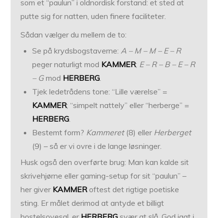
som et “paulun” i oldnordisk forstand: et sted at
putte sig for natten, uden finere faciliteter.
Sådan vælger du mellem de to:
Se på krydsbogstaverne:
A – M – M – E – R
peger naturligt mod
KAMMER
;
E – R – B – E – R
– G
mod
HERBERG
.
Tjek ledetrådens tone: “Lille værelse” =
KAMMER
; “simpelt nattely” eller “herberge” =
HERBERG
.
Bestemt form?
Kammeret
(8) eller
Herberget
(9) – så er vi ovre i de lange løsninger.
Husk også den overførte brug: Man kan kalde sit
skrivehjørne eller gaming-setup for sit “paulun” –
her giver
KAMMER
oftest det rigtige poetiske
sting. Er målet derimod at antyde et billigt
hostelsovesal, er
HERBERG
svær at slå. God jagt i