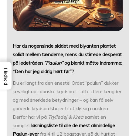
Har du nogensinde siddet med blyanten plantet
solidt mellem tænderne, mens du stirrede desperat
på ledetråden
“Paulun”
og blankt måtte indrømme:
→
“Den har jeg aldrig hørt før”?
Indhold
Du er langt fra den eneste! Ordet “paulun” dukker
jævnligt op i danske krydsord – ofte i flere længder
og med snørklede betydninger – og kan få selv
garvede krydsordshajer til at klø sig i nakken.
Derfor har vi på
Trylledej & Krea
samlet en
komplet
løsningsliste til alle de mest almindelige
Paulun-svar
fra 4 til 12 bogstaver, så du hurtigt