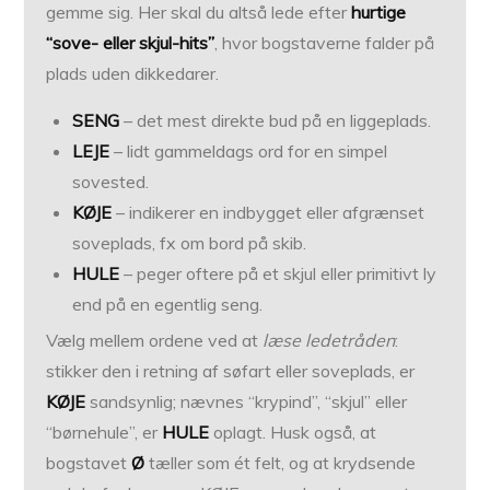
gemme sig. Her skal du altså lede efter
hurtige
“sove- eller skjul-hits”
, hvor bogstaverne falder på
plads uden dikkedarer.
SENG
– det mest direkte bud på en liggeplads.
LEJE
– lidt gammeldags ord for en simpel
sovested.
KØJE
– indikerer en indbygget eller afgrænset
soveplads, fx om bord på skib.
HULE
– peger oftere på et skjul eller primitivt ly
end på en egentlig seng.
Vælg mellem ordene ved at
læse ledetråden
:
stikker den i retning af søfart eller soveplads, er
KØJE
sandsynlig; nævnes “krypind”, “skjul” eller
“børnehule”, er
HULE
oplagt. Husk også, at
bogstavet
Ø
tæller som ét felt, og at krydsende