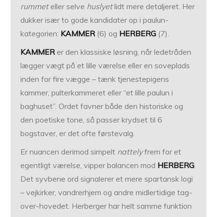
rummet
eller selve
huslyet
lidt mere detaljeret. Her
dukker især to gode kandidater op i paulun-
kategorien:
KAMMER
(6) og
HERBERG
(7).
KAMMER
er den klassiske løsning, når ledetråden
lægger vægt på et lille værelse eller en soveplads
inden for fire vægge – tænk tjenestepigens
kammer, pulterkammeret eller “et lille paulun i
baghuset”. Ordet favner både den historiske og
den poetiske tone, så passer krydset til 6
bogstaver, er det ofte førstevalg.
Er nuancen derimod simpelt
nattely
frem for et
egentligt værelse, vipper balancen mod
HERBERG
.
Det syvbene ord signalerer et mere spartansk logi
– vejkirker, vandrerhjem og andre midlertidige tag-
over-hovedet. Herberger har helt samme funktion