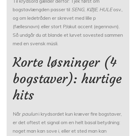
Til krydsord gælder derfor: Tjek først om
bogstavlængden passer til
SENG
,
KØJE
,
HULE
osv.,
og om ledetråden er skrevet med lille p
(fællesnavn) eller stort P/akut accent (egennavn).
Så undgår du at blande et lurvet sovested sammen
med en svensk müsli.
Korte løsninger (4
bogstaver): hurtige
hits
Når
paulun
i krydsordet kun kræver fire bogstaver,
er det oftest et signal om en helt basal betydning:
noget man kan sove i, eller et sted man kan