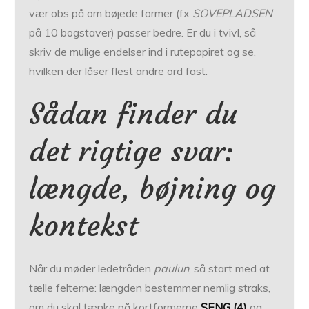
vær obs på om bøjede former (fx
SOVEPLADSEN
på 10 bogstaver) passer bedre. Er du i tvivl, så
skriv de mulige endelser ind i rutepapiret og se,
hvilken der låser flest andre ord fast.
Sådan finder du
det rigtige svar:
længde, bøjning og
kontekst
Når du møder ledetråden
paulun
, så start med at
tælle felterne: længden bestemmer nemlig straks,
om du skal tænke på kortformerne
SENG (4)
og