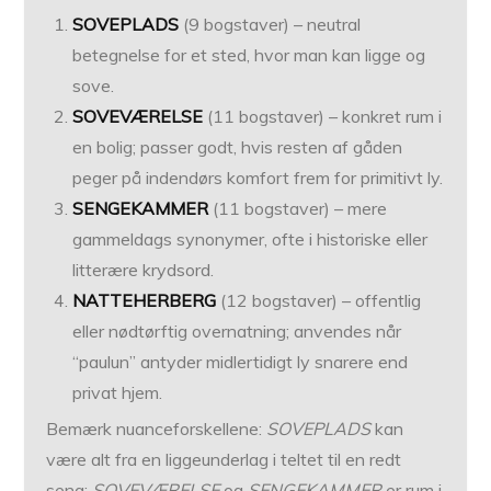
SOVEPLADS
(9 bogstaver) – neutral
betegnelse for et sted, hvor man kan ligge og
sove.
SOVEVÆRELSE
(11 bogstaver) – konkret rum i
en bolig; passer godt, hvis resten af gåden
peger på indendørs komfort frem for primitivt ly.
SENGEKAMMER
(11 bogstaver) – mere
gammeldags synonymer, ofte i historiske eller
litterære krydsord.
NATTEHERBERG
(12 bogstaver) – offentlig
eller nødtørftig overnatning; anvendes når
“paulun” antyder midlertidigt ly snarere end
privat hjem.
Bemærk nuanceforskellene:
SOVEPLADS
kan
være alt fra en liggeunderlag i teltet til en redt
seng;
SOVEVÆRELSE
og
SENGEKAMMER
er rum i