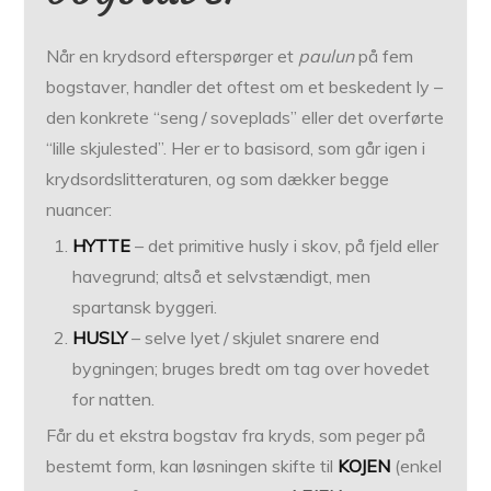
Når en krydsord efterspørger et
paulun
på fem
bogstaver, handler det oftest om et beskedent ly –
den konkrete “seng / soveplads” eller det overførte
“lille skjulested”. Her er to basisord, som går igen i
krydsordslitteraturen, og som dækker begge
nuancer:
HYTTE
– det primitive husly i skov, på fjeld eller
havegrund; altså et selvstændigt, men
spartansk byggeri.
HUSLY
– selve lyet / skjulet snarere end
bygningen; bruges bredt om tag over hovedet
for natten.
Får du et ekstra bogstav fra kryds, som peger på
bestemt form, kan løsningen skifte til
KOJEN
(enkel