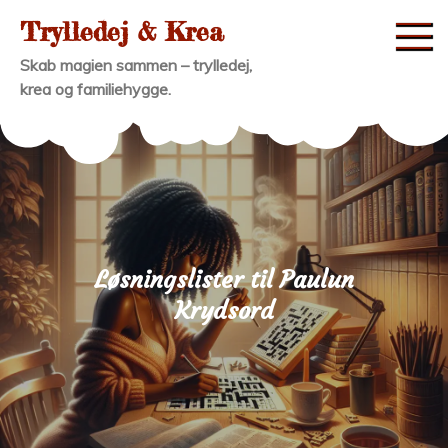
Skip
Trylledej & Krea
to
Skab magien sammen – trylledej,
content
krea og familiehygge.
Løsningslister til Paulun
Krydsord