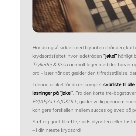
Har du også siddet med blyanten i hånden, kaffe
krydsordsfeltet, hvor ledetråden
“Jøkel”
hånligt b
Trylledej & Krea
normalt leger med dej, farver og
ord – især når det gælder den tilfredsstillelse, de
I denne artikel får du en komplet
svarliste til a
løsninger på “jøkel”
. Fra den korte tre-bogstave
EYJAFJALLAJÖKULL
, guider vi dig igennem nu
kan gøre forskellen mellem succes og sved på 
Sæt dig godt til rette, spids blyanten (eller tas
– i din næste krydsord!