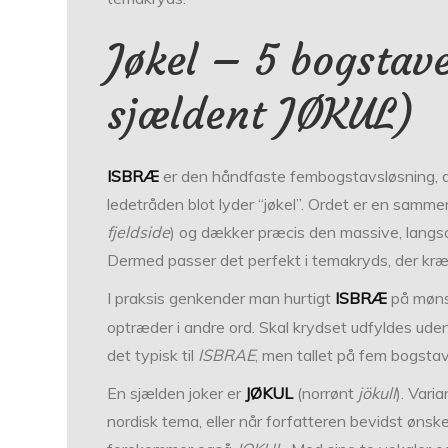
Jøkel – 5 bogstav
sjældent JØKUL)
ISBRÆ
er den håndfaste fem­bogstavsløsning, d
ledetråden blot lyder “jøkel”. Ordet er en sam
fjeldside
) og dækker præcis den massive, langso
Dermed passer det perfekt i temakryds, der kræv
I praksis genkender man hurtigt
ISBRÆ
på møns
optræder i andre ord. Skal krydset udfyldes uden d
det typisk til
ISBRAE
, men tallet på fem bogsta
En sjælden joker er
JØKUL
(norrønt
jökull
). Vari
nordisk tema, eller når forfatteren bevidst ønsk