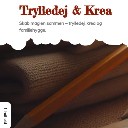
Skip
Trylledej & Krea
to
content
Skab magien sammen – trylledej, krea og
familiehygge.
→
Indhold