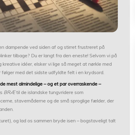
n dampende ved siden af og stirret frustreret på
linker tilbage? Du er langt fra den eneste! Selvom vi på
 kreative idéer, elsker vi lige så meget at nørkle med
r følger med det sidste udfyldte felt i en krydsord.
lle de mest almindelige – og et par overraskende –
rs
BRÆ
til de islandske tungvridere som
ancerne, stavemåderne og de små sproglige fælder, der
panden.
taturet), og lad os sammen bryde isen – bogstaveligt talt