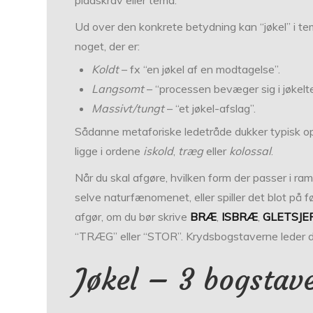
Ud over den konkrete betydning kan “jøkel” i tem
noget, der er:
Koldt
– fx “en jøkel af en modtagelse”.
Langsomt
– “processen bevæger sig i jøkelt
Massivt/tungt
– “et jøkel-afslag”.
Sådanne metaforiske ledetråde dukker typisk op 
ligge i ordene
iskold
,
træg
eller
kolossal
.
Når du skal afgøre, hvilken form der passer i ra
selve naturfænomenet, eller spiller det blot på 
afgør, om du bør skrive
BRÆ
,
ISBRÆ
,
GLETSJE
“TRÆG” eller “STOR”. Krydsbogstaverne leder di
Jøkel – 3 bogstav