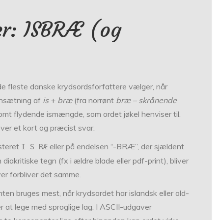
er: ISBRÆ (og
e fleste danske krydsordsforfattere vælger, når
mensætning af
is
+
bræ
(fra norrønt
bræ – skrånende
mt flydende ismængde, som ordet jøkel henviser til.
er et kort og præcist svar.
teret
eller på endelsen “-BRÆ”, der sjældent
I_S_RÆ
iakritiske tegn (fx i ældre blade eller pdf-print), bliver
ver forbliver det samme.
anten bruges mest, når krydsordet har islandsk eller old­
er at lege med sproglige lag. I ASCII-udgaver