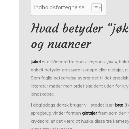
Indholdsfortegnelse
Hvad betyder “jøk
og nuancer
Jøkel
er et låneord fra norsk (nynorsk
jøkul
, bok
enkelt betyder en større iskappe eller gletsjer,
Som faglig betegnelse svarer det til det engels
litteratur møder man ordet sjældent uden for kryd
landskaber.
I dagligdags dansk bruger vi i stedet især
bræ
(f
sprogbrug vinder formen
gletsjer
frem som den ne
krydsord, er det værd at huske disse tre kernes
pladskrav eller tema.