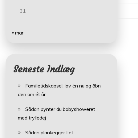
31
« mar
Seneste Indlæg
Familietidskapsel: lav én nu og åbn
den om ét år
Sådan pynter du babyshoweret
med trylledej
Sådan planlægger I et