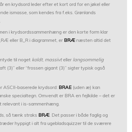
 en krydsord leder efter et kort ord for en jøkel eller
ende ismasse, som kendes fra f.eks. Grønlands
.
 men i krydsordssammenhæng er den korte form klar
t _RÆ eller B_R i diagrammet, er
BRÆ
næsten altid det
entyde til noget
koldt
,
massivt
eller
langsommelig
t (3)” eller “frossen gigant (3)” sigter typisk også
ler ASCII-baserede krydsord:
BRAE
(uden æ) kan
nske special­tegn. Omvendt er BRA en fejlkilde – det er
nt relevant i is-sammenhæng.
yds, så tænk straks
BRÆ
. Det passer i både faglig og
træder hyppigt i alt fra ugebladsquizzer til de sværere