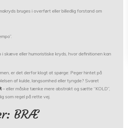
akryds bruges i overført eller billedlig forstand om
empo”.
i skæve eller humoristiske kryds, hvor definitionen kan
mmen, er det derfor klogt at spørge: Peger hintet på
følelsen af kulde, langsomhed eller tyngde? Svaret
R
– eller måske tænke mere abstrakt og sætte “KOLD”,
g som regel på rette vej.
er: BRÆ