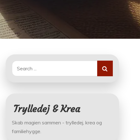
Search
for:
Trylledej & Krea
Skab magien sammen - trylledej, krea og
familiehygge.