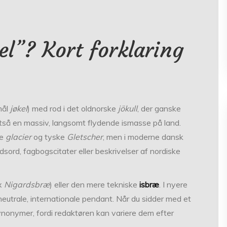
el”? Kort forklaring
mål
jøkel
) med rod i det oldnorske
jökull
, der ganske
 altså en massiv, langsomt flydende ismasse på land.
ke
glacier
og tyske
Gletscher
, men i moderne dansk
sord, fagbogs­citater eller beskrivelser af nordiske
x
Nigardsbræ
) eller den mere tekniske
isbræ
. I nyere
utrale, internationale pendant. Når du sidder med et
ynonymer, fordi redaktøren kan variere dem efter