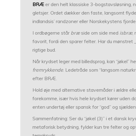
BRÆ
er den helt klassiske 3-bogstavsløsning, når
gletsjer. Ordet dækker den faste, langsomt flyd
indlandsis’ randzoner eller Norskekystens fjorde
I ordbøgerne står
bræ
side om side med
isbræ
,
favorit, fordi den sparer felter. Har du mønstre
rigtige bud.
Når krydset leger med billedsprog, kan “jøkel” h
fremrykkende
. Ledetråde som “langsom naturkraf
efter BRÆ.
Hold øje med alternative stavemåder i ældre el
forekomme, især hvis hele krydset kører uden da
enten undertøj eller spansk for “god” og sjælde
Sammenfatning: Ser du “jøkel (3)” i et dansk kr
metaforisk betydning, fylder kun tre felter og op
temakryds.